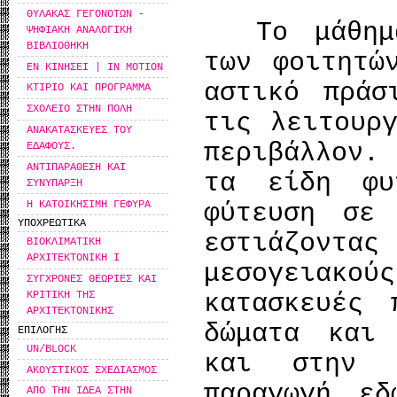
ΘΥΛΑΚΑΣ ΓΕΓΟΝΟΤΩΝ -
Το μάθημα 
ΨΗΦΙΑΚΗ ΑΝΑΛΟΓΙΚΗ
ΒΙΒΛΙΟΘΗΚΗ
των φοιτητώ
ΕΝ ΚΙΝΗΣΕΙ | IN MOTION
αστικό πράσ
ΚΤΙΡΙΟ ΚΑΙ ΠΡΟΓΡΑΜΜΑ
ΣΧΟΛΕΙΟ ΣΤΗΝ ΠΟΛΗ
τις λειτουρ
ΑΝΑΚΑΤΑΣΚΕΥΕΣ ΤΟΥ
περιβάλλον.
ΕΔΑΦΟΥΣ.
ΑΝΤΙΠΑΡΑΘΕΣΗ ΚΑΙ
τα είδη φυ
ΣΥΝΥΠΑΡΞΗ
Η ΚΑΤΟΙΚΗΣΙΜΗ ΓΕΦΥΡΑ
φύτευση σε 
ΥΠΟΧΡΕΩΤΙΚΑ
εστιάζον
ΒΙΟΚΛΙΜΑΤΙΚΗ
ΑΡΧΙΤΕΚΤΟΝΙΚΗ Ι
μεσογειακο
ΣΥΓΧΡΟΝΕΣ ΘΕΩΡΙΕΣ ΚΑΙ
κατασκευές 
ΚΡΙΤΙΚΗ ΤΗΣ
ΑΡΧΙΤΕΚΤΟΝΙΚΗΣ
δώματα και
ΕΠΙΛΟΓΗΣ
UN/BLOCK
και στην 
ΑΚΟΥΣΤΙΚΟΣ ΣΧΕΔΙΑΣΜΟΣ
παραγωγή εδ
ΑΠΟ ΤΗΝ ΙΔΕΑ ΣΤΗΝ