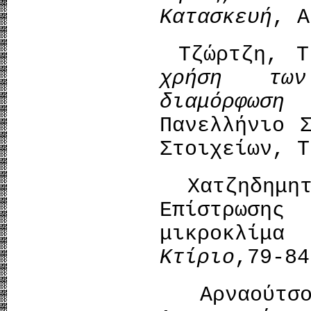
Κατασκευή
, Α
Τζώρτζη, Τ
χρήση τω
διαμόρφωση
Πανελλήνιο 
Στοιχείων, Τ
Χατζηδημητ
Επίστρωσης
μικροκλίμα
Κτίριο
,79-84
Αρναούτσο