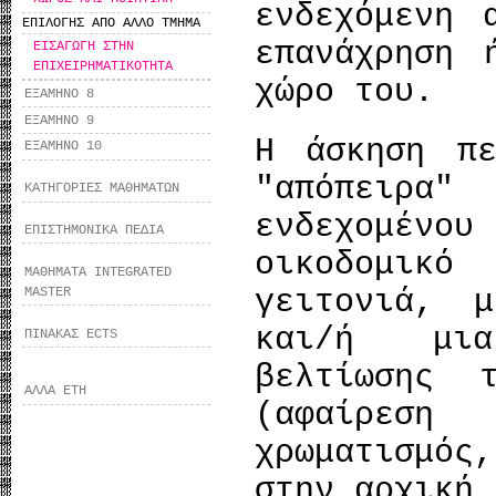
ενδεχόμενη 
ΕΠΙΛΟΓΗΣ ΑΠΟ ΑΛΛΟ ΤΜΗΜΑ
επανάχρηση 
ΕΙΣΑΓΩΓΗ ΣΤΗΝ
ΕΠΙΧΕΙΡΗΜΑΤΙΚΟΤΗΤΑ
χώρο του.
ΕΞΑΜΗΝΟ 8
ΕΞΑΜΗΝΟ 9
Η άσκηση πε
ΕΞΑΜΗΝΟ 10
"απόπειρ
ΚΑΤΗΓΟΡΙΕΣ ΜΑΘΗΜΑΤΩΝ
ενδεχομέν
ΕΠΙΣΤΗΜΟΝΙΚΑ ΠΕΔΙΑ
οικοδομικ
ΜΑΘΗΜΑΤΑ INTEGRATED
γειτονιά, 
MASTER
και/ή μια
ΠΙΝΑΚΑΣ ECTS
βελτίωσης 
ΑΛΛΑ ΕΤΗ
(αφαίρεση
χρωματισμό
στην αρχική 