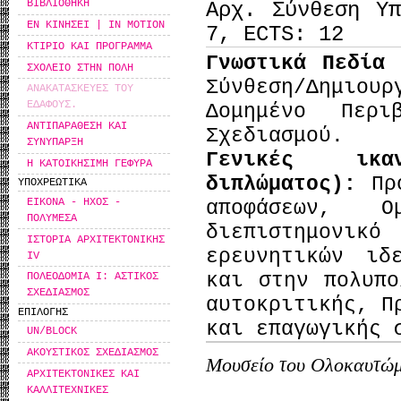
ΒΙΒΛΙΟΘΗΚΗ
Αρχ. Σύνθεση Υ
ΕΝ ΚΙΝΗΣΕΙ | IN MOTION
7, ECTS: 12
ΚΤΙΡΙΟ ΚΑΙ ΠΡΟΓΡΑΜΜΑ
Γνωστικά Πεδία
ΣΧΟΛΕΙΟ ΣΤΗΝ ΠΟΛΗ
Σύνθεση/Δημιουρ
ΑΝΑΚΑΤΑΣΚΕΥΕΣ ΤΟΥ
ΕΔΑΦΟΥΣ.
Δομημένο Περι
ΑΝΤΙΠΑΡΑΘΕΣΗ ΚΑΙ
Σχεδιασμού.
ΣΥΝΥΠΑΡΞΗ
Γενικές ικα
Η ΚΑΤΟΙΚΗΣΙΜΗ ΓΕΦΥΡΑ
διπλώματος):
Πρ
ΥΠΟΧΡΕΩΤΙΚΑ
ΕΙΚΟΝΑ - ΗΧΟΣ -
αποφάσεων, 
ΠΟΛΥΜΕΣΑ
διεπιστημονι
ΙΣΤΟΡΙΑ ΑΡΧΙΤΕΚΤΟΝΙΚΗΣ
ερευνητικών ιδ
IV
και στην πολυπο
ΠΟΛΕΟΔΟΜΙΑ Ι: ΑΣΤΙΚΟΣ
ΣΧΕΔΙΑΣΜΟΣ
αυτοκριτικής, Π
ΕΠΙΛΟΓΗΣ
και επαγωγικής 
UN/BLOCK
ΑΚΟΥΣΤΙΚΟΣ ΣΧΕΔΙΑΣΜΟΣ
Μουσείο του Ολοκαυτώμ
ΑΡΧΙΤΕΚΤΟΝΙΚΕΣ ΚΑΙ
ΚΑΛΛΙΤΕΧΝΙΚΕΣ