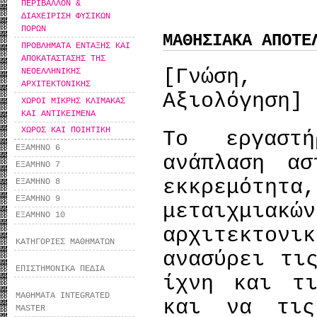
ΠΕΡΙΒΑΛΛΟΝ &
ΔΙΑΧΕΙΡΙΣΗ ΦΥΣΙΚΩΝ
ΠΟΡΩΝ
ΜΑΘΗΣΙΑΚΑ ΑΠΟΤΕ
ΠΡΟΒΛΗΜΑΤΑ ΕΝΤΑΞΗΣ ΚΑΙ
ΑΠΟΚΑΤΑΣΤΑΣΗΣ ΤΗΣ
[Γνώση, 
ΝΕΟΕΛΛΗΝΙΚΗΣ
ΑΡΧΙΤΕΚΤΟΝΙΚΗΣ
Αξιολόγηση]
ΧΩΡΟΙ ΜΙΚΡΗΣ ΚΛΙΜΑΚΑΣ
ΚΑΙ ΑΝΤΙΚΕΙΜΕΝΑ
ΧΩΡΟΣ ΚΑΙ ΠΟΙΗΤΙΚΗ
Το εργαστή
ΕΞΑΜΗΝΟ 6
ανάπλαση α
ΕΞΑΜΗΝΟ 7
εκκρεμότητ
ΕΞΑΜΗΝΟ 8
ΕΞΑΜΗΝΟ 9
μεταιχμιακ
ΕΞΑΜΗΝΟ 10
αρχιτεκτονι
ΚΑΤΗΓΟΡΙΕΣ ΜΑΘΗΜΑΤΩΝ
ανασύρει τι
ΕΠΙΣΤΗΜΟΝΙΚΑ ΠΕΔΙΑ
ίχνη και τι
ΜΑΘΗΜΑΤΑ INTEGRATED
και να τις
MASTER