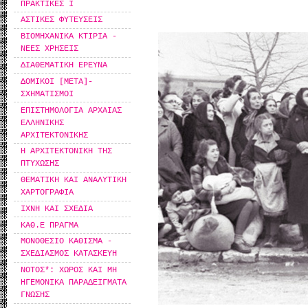
ΠΡΑΚΤΙΚΕΣ Ι
ΑΣΤΙΚΕΣ ΦΥΤΕΥΣΕΙΣ
ΒΙΟΜΗΧΑΝΙΚΑ ΚΤΙΡΙΑ -
ΝΕΕΣ ΧΡΗΣΕΙΣ
ΔΙΑΘΕΜΑΤΙΚΗ ΕΡΕΥΝΑ
ΔΟΜΙΚΟΙ [ΜΕΤΑ]-
ΣΧΗΜΑΤΙΣΜΟΙ
ΕΠΙΣΤΗΜΟΛΟΓΙΑ ΑΡΧΑΙΑΣ
ΕΛΛΗΝΙΚΗΣ
ΑΡΧΙΤΕΚΤΟΝΙΚΗΣ
Η ΑΡΧΙΤΕΚΤΟΝΙΚΗ ΤΗΣ
ΠΤΥΧΩΣΗΣ
ΘΕΜΑΤΙΚΗ ΚΑΙ ΑΝΑΛΥΤΙΚΗ
ΧΑΡΤΟΓΡΑΦΙΑ
ΙΧΝΗ ΚΑΙ ΣΧΕΔΙΑ
ΚΑΘ.Ε ΠΡΑΓΜΑ
ΜΟΝΟΘΕΣΙΟ ΚΑΘΙΣΜΑ -
ΣΧΕΔΙΑΣΜΟΣ ΚΑΤΑΣΚΕΥΗ
ΝΟΤΟΣ*: ΧΩΡΟΣ ΚΑΙ ΜΗ
ΗΓΕΜΟΝΙΚΑ ΠΑΡΑΔΕΙΓΜΑΤΑ
ΓΝΩΣΗΣ