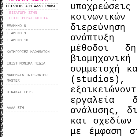
υποχρεώσεις
ΕΠΙΛΟΓΗΣ ΑΠΟ ΑΛΛΟ ΤΜΗΜΑ
ΕΙΣΑΓΩΓΗ ΣΤΗΝ
κοινωνικώ
ΕΠΙΧΕΙΡΗΜΑΤΙΚΟΤΗΤΑ
διερεύνηση 
ΕΞΑΜΗΝΟ 8
ΕΞΑΜΗΝΟ 9
ανάπτυξη 
ΕΞΑΜΗΝΟ 10
μέθοδοι δη
ΚΑΤΗΓΟΡΙΕΣ ΜΑΘΗΜΑΤΩΝ
βιομηχανικ
ΕΠΙΣΤΗΜΟΝΙΚΑ ΠΕΔΙΑ
συμμετοχή κ
ΜΑΘΗΜΑΤΑ INTEGRATED
(studios)
MASTER
εξοικειών
ΠΙΝΑΚΑΣ ECTS
εργαλεία 
ανάλυσης, δ
ΑΛΛΑ ΕΤΗ
και σχεδίων
με έμφαση σ