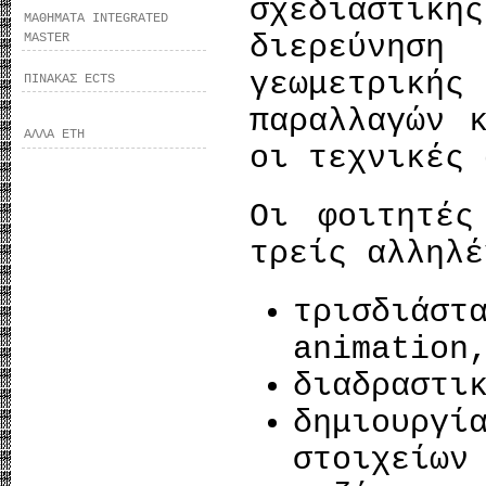
σχεδιαστικ
ΜΑΘΗΜΑΤΑ INTEGRATED
διερεύνη
MASTER
γεωμετρικ
ΠΙΝΑΚΑΣ ECTS
παραλλαγών 
ΑΛΛΑ ΕΤΗ
οι τεχνικές 
Οι φοιτητές
τρείς αλληλέ
τρισδιά
animation
διαδραστι
δημιουργί
στοιχείων