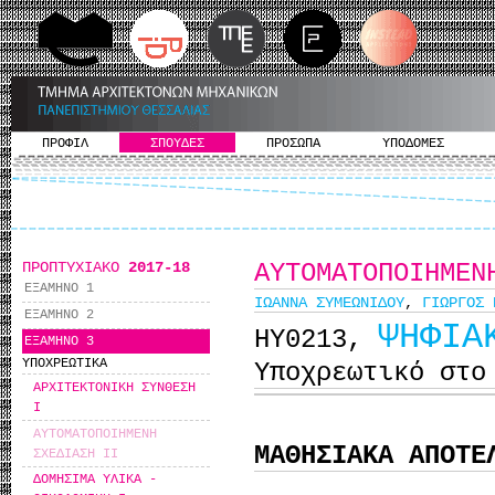
ΠΡΟΦΙΛ
ΣΠΟΥΔΕΣ
ΠΡΟΣΩΠΑ
ΥΠΟΔΟΜΕΣ
ΠΡΟΠΤΥΧΙΑΚΟ
2017-18
ΑΥΤΟΜΑΤΟΠΟΙΗΜΕΝ
ΕΞΑΜΗΝΟ 1
ΙΩΑΝΝΑ ΣΥΜΕΩΝΙΔΟΥ
,
ΓΙΩΡΓΟΣ 
ΕΞΑΜΗΝΟ 2
ΨΗΦΙΑ
ΗΥ0213,
ΕΞΑΜΗΝΟ 3
ΥΠΟΧΡΕΩΤΙΚΑ
Υποχρεωτικό στο
ΑΡΧΙΤΕΚΤΟΝΙΚΗ ΣΥΝΘΕΣΗ
I
ΑΥΤΟΜΑΤΟΠΟΙΗΜΕΝΗ
ΜΑΘΗΣΙΑΚΑ ΑΠΟΤΕ
ΣΧΕΔΙΑΣΗ II
ΔΟΜΗΣΙΜΑ ΥΛΙΚΑ -