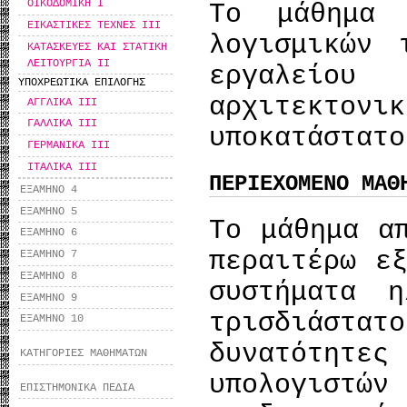
ΟΙΚΟΔΟΜΙΚΗ I
Το μάθημα 
ΕΙΚΑΣΤΙΚΕΣ ΤΕΧΝΕΣ ΙΙΙ
λογισμικών 
ΚΑΤΑΣΚΕΥΕΣ ΚΑΙ ΣΤΑΤΙΚΗ
ΛΕΙΤΟΥΡΓΙΑ ΙI
εργαλεί
ΥΠΟΧΡΕΩΤΙΚΑ ΕΠΙΛΟΓΗΣ
αρχιτεκτον
ΑΓΓΛΙΚΑ ΙΙΙ
ΓΑΛΛΙΚΑ ΙΙΙ
υποκατάστατο
ΓΕΡΜΑΝΙΚΑ ΙΙΙ
ΙΤΑΛΙΚΑ ΙΙΙ
ΠΕΡΙΕΧΟΜΕΝΟ ΜΑΘ
ΕΞΑΜΗΝΟ 4
ΕΞΑΜΗΝΟ 5
Το μάθημα α
ΕΞΑΜΗΝΟ 6
περαιτέρω ε
ΕΞΑΜΗΝΟ 7
ΕΞΑΜΗΝΟ 8
συστήματα η
ΕΞΑΜΗΝΟ 9
τρισδιάστα
ΕΞΑΜΗΝΟ 10
δυνατότητε
ΚΑΤΗΓΟΡΙΕΣ ΜΑΘΗΜΑΤΩΝ
υπολογιστώ
ΕΠΙΣΤΗΜΟΝΙΚΑ ΠΕΔΙΑ