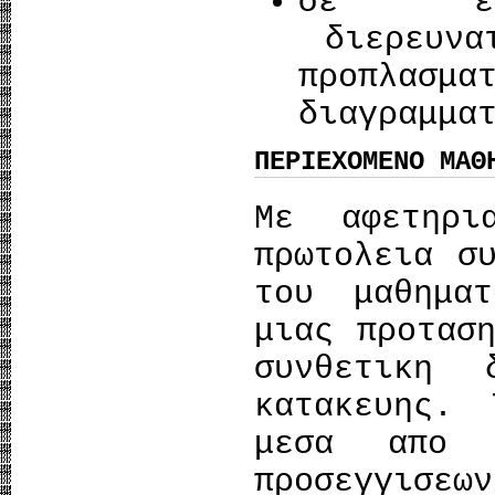
σε επι
διερευνατ
προπλα
διαγραμμα
ΠΕΡΙΕΧΟΜΕΝΟ ΜΑΘ
Με αφετηρ
πρωτολεια σ
του μαθημα
μιας προτασ
συνθετικη 
κατακευης. 
μεσα απο 
προσεγγισ