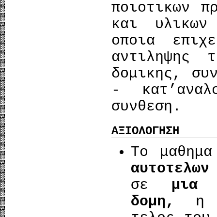
ποιοτικων π
και υλικων
οποια επιχ
αντιληψης 
δομικης, συ
- κατ’αναλ
συνθεση.
ΑΞΙΟΛΟΓΗΣΗ
Το μαθημα
αυτοτελω
σε
μια 
δομη,
η 