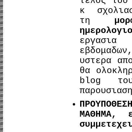
τελος του
κ σχολια
τη
μο
ημερολογι
εργασια
εβδομαδω
υστερα απ
θα ολοκλη
blog το
παρουσιασ
ΠΡΟΥΠΟΘΕ
ΜΑΘΗΜΑ,
συμμετεχ