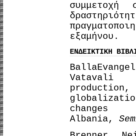
συμμετοχή 
δραστηριό
πραγματοπο
εξαμήνου.
ΕΝΔΕΙΚΤΙΚΗ ΒΙΒΛ
BallaEvang
Vatavali 
product
globaliza
change
Albania,
Sem
Brenner Ne