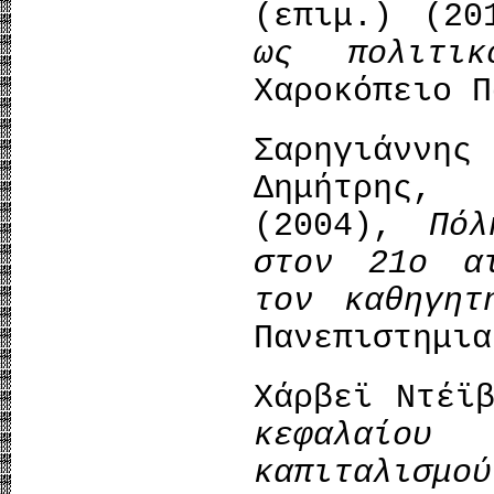
(επιμ.) (2
ως πολιτικ
Χαροκόπειο Π
Σαρηγιάνν
Δημήτρης,
(2004),
Πό
στον 21ο α
τον καθηγητ
Πανεπιστημια
Χάρβεϊ Ντέϊ
κεφαλαίο
καπιταλισμού