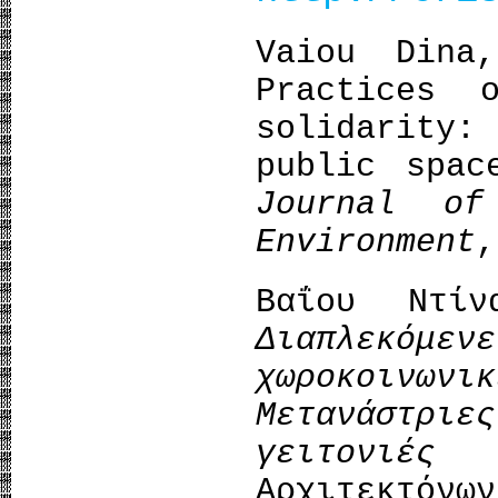
Vaiou Dina
Practices 
solidarity
public spac
Journal o
Environment
,
Βαΐου Ντίν
Διαπλεκόμε
χωροκοινων
Μετανάστρ
γειτονιές
Αρχιτεκτό