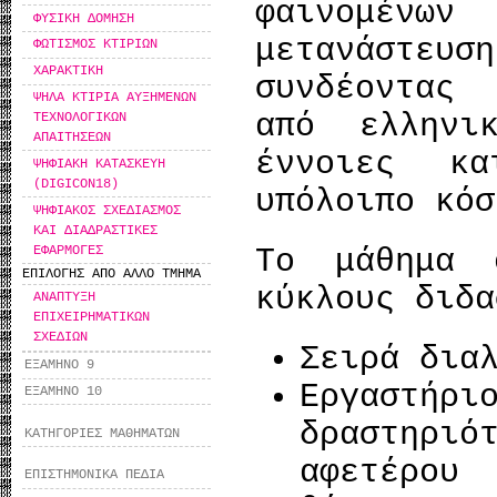
φαινομένων
ΦΥΣΙΚΗ ΔΟΜΗΣΗ
μετανάστε
ΦΩΤΙΣΜΟΣ ΚΤΙΡΙΩΝ
ΧΑΡΑΚΤΙΚΗ
συνδέοντας 
ΨΗΛΑ ΚΤΙΡΙΑ ΑΥΞΗΜΕΝΩΝ
από ελληνι
ΤΕΧΝΟΛΟΓΙΚΩΝ
ΑΠΑΙΤΗΣΕΩΝ
έννοιες κ
ΨΗΦΙΑΚΗ ΚΑΤΑΣΚΕΥΗ
(DIGICON18)
υπόλοιπο κόσ
ΨΗΦΙΑΚΟΣ ΣΧΕΔΙΑΣΜΟΣ
ΚΑΙ ΔΙΑΔΡΑΣΤΙΚΕΣ
ΕΦΑΡΜΟΓΕΣ
Το μάθημα 
ΕΠΙΛΟΓΗΣ ΑΠΟ ΑΛΛΟ ΤΜΗΜΑ
κύκλους διδα
ΑΝΑΠΤΥΞΗ
ΕΠΙΧΕΙΡΗΜΑΤΙΚΩΝ
ΣΧΕΔΙΩΝ
Σειρά δια
ΕΞΑΜΗΝΟ 9
Εργαστήρι
ΕΞΑΜΗΝΟ 10
δραστηρ
ΚΑΤΗΓΟΡΙΕΣ ΜΑΘΗΜΑΤΩΝ
αφετέρου
ΕΠΙΣΤΗΜΟΝΙΚΑ ΠΕΔΙΑ