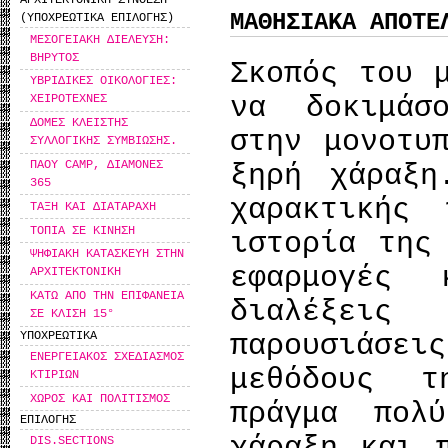
ΑΡΧΙΤΕΚΤΟΝΙΚΗ ΣΥΝΘΕΣΗ
ΜΑΘΗΣΙΑΚΑ ΑΠΟΤΕ
(ΥΠΟΧΡΕΩΤΙΚΑ ΕΠΙΛΟΓΗΣ)
ΜΕΣΟΓΕΙΑΚΗ ΔΙΕΛΕΥΣΗ:
ΒΗΡΥΤΟΣ
Σκοπός του 
ΥΒΡΙΔΙΚΕΣ ΟΙΚΟΛΟΓΙΕΣ:
να δοκιμάσ
ΧΕΙΡΟΤΕΧΝΕΣ
ΔΟΜΕΣ ΚΛΕΙΣΤΗΣ
στην μονοτυ
ΣΥΛΛΟΓΙΚΗΣ ΣΥΜΒΙΩΣΗΣ.
ΠΑΟΥ CAMP, ΔΙΑΜΟΝΕΣ
ξηρή χάραξη
365
χαρακτικής
ΤΑΞΗ ΚΑΙ ΔΙΑΤΑΡΑΧΗ
ΤΟΠΙΑ ΣΕ ΚΙΝΗΣΗ
ιστορία της
ΨΗΦΙΑΚΗ ΚΑΤΑΣΚΕΥΗ ΣΤΗΝ
εφαρμογές
ΑΡΧΙΤΕΚΤΟΝΙΚΗ
ΚΑΤΩ ΑΠΟ ΤΗΝ ΕΠΙΦΑΝΕΙΑ
διαλέξει
ΣΕ ΚΛΙΣΗ 15°
ΥΠΟΧΡΕΩΤΙΚΑ
παρουσιάσε
ΕΝΕΡΓΕΙΑΚΟΣ ΣΧΕΔΙΑΣΜΟΣ
μεθόδους τ
ΚΤΙΡΙΩΝ
ΧΩΡΟΣ ΚΑΙ ΠΟΛΙΤΙΣΜΟΣ
πράγμα πολ
ΕΠΙΛΟΓΗΣ
DIS.SECTIONS