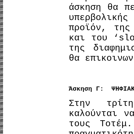
άσκηση θα π
υπερβολικής
προϊόν, της
και του ‘sl
της διαφημι
θα επικοινων
Άσκηση Γ: ΨΗΦΙΑΚ
Στην τρίτ
καλούνται ν
τους Τοτέμ