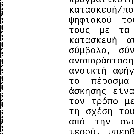
πραγματικ
κατασκευή/
ψηφιακού τ
τους με τα
κατασκευή α
σύμβολο, σύ
αναπαράστασ
ανοικτή αφή
το πέρασμα
άσκησης είν
τον τρόπο μ
τη σχέση το
από την αν
ιερού, υπερ