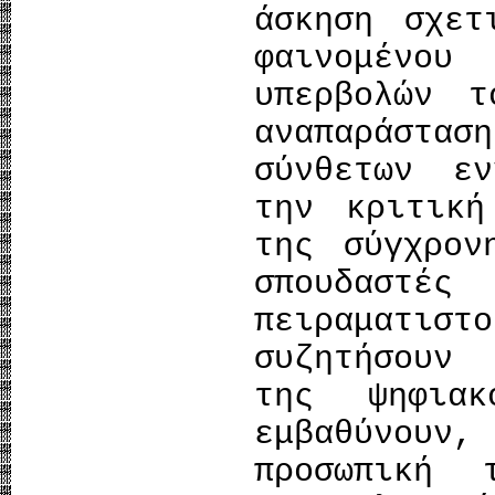
άσκηση σχετ
φαινομένου
υπερβολών 
αναπαράστασ
σύνθετων ε
την κριτική
της σύγχρον
σπουδασ
πειραματισ
συζητήσουν
της ψηφια
εμβαθύνου
προσωπική 