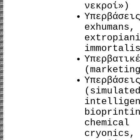
νεκροί»)
Υπερβάσει
exhumans,
extropi
immortali
Υπερβατικ
(marketin
Υπερβάσει
(simulat
intellige
bioprin
chemica
cryonics,