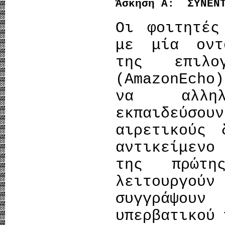
Άσκηση Α: ΣΥΝΕΝ
Οι φοιτητές
με μία οντ
της επιλο
(AmazonEcho
να αλληλ
εκπαιδεύσο
αιρετικούς 
αντικείμενο
της πρώτη
λειτουργο
συγγράψουν
υπερβατικού 