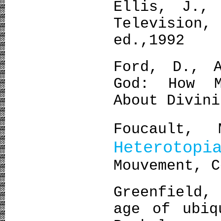
Ellis, J., 
Televisio
ed.,1992
Ford, D., 
God: How M
About Divini
Foucault
Hetero
Mouvement, C
Greenfield,
age of ubiq