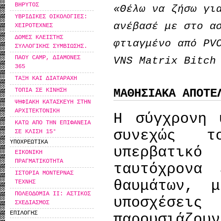
ΒΗΡΥΤΟΣ
«Θέλω να ζήσω γι
ΥΒΡΙΔΙΚΕΣ ΟΙΚΟΛΟΓΙΕΣ:
ανέβασέ με στο α
ΧΕΙΡΟΤΕΧΝΕΣ
ΔΟΜΕΣ ΚΛΕΙΣΤΗΣ
φτιαγμένο
από
PV
ΣΥΛΛΟΓΙΚΗΣ ΣΥΜΒΙΩΣΗΣ.
ΠΑΟΥ CAMP, ΔΙΑΜΟΝΕΣ
VNS Matrix Bitch
365
ΤΑΞΗ ΚΑΙ ΔΙΑΤΑΡΑΧΗ
ΤΟΠΙΑ ΣΕ ΚΙΝΗΣΗ
ΜΑΘΗΣΙΑΚΑ ΑΠΟΤΕ
ΨΗΦΙΑΚΗ ΚΑΤΑΣΚΕΥΗ ΣΤΗΝ
ΑΡΧΙΤΕΚΤΟΝΙΚΗ
Η σύγχρονη 
ΚΑΤΩ ΑΠΟ ΤΗΝ ΕΠΙΦΑΝΕΙΑ
συνεχώς τ
ΣΕ ΚΛΙΣΗ 15°
ΥΠΟΧΡΕΩΤΙΚΑ
υπερβατικό
ΕΙΚΟΝΙΚΗ
ΠΡΑΓΜΑΤΙΚΟΤΗΤΑ
ταυτόχρονα 
ΙΣΤΟΡΙΑ ΜΟΝΤΕΡΝΑΣ
θαυμάτων, 
ΤΕΧΝΗΣ
ΠΟΛΕΟΔΟΜΙΑ ΙΙ: ΑΣΤΙΚΟΣ
υποσχέσεις
ΣΧΕΔΙΑΣΜΟΣ
ΕΠΙΛΟΓΗΣ
παρουσιά