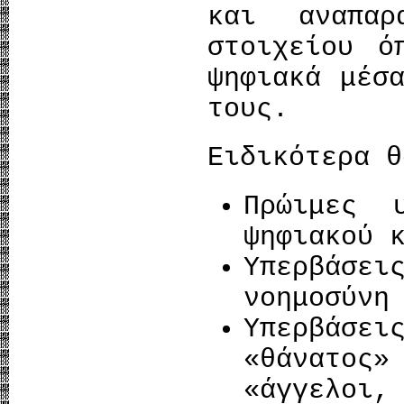
και αναπαρ
στοιχείου ό
ψηφιακά μέσ
τους.
Ειδικότερα θ
Πρώιμες 
ψηφιακού 
Υπερβάσε
νοημοσύνη
Υπερβάσε
«θάνατος
«άγγελο