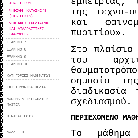
εμπειρίας, 
ΑΠΑΙΤΗΣΕΩΝ
της τεχνο-ο
ΨΗΦΙΑΚΗ ΚΑΤΑΣΚΕΥΗ
(DIGICON18)
και φαινο
ΨΗΦΙΑΚΟΣ ΣΧΕΔΙΑΣΜΟΣ
ΚΑΙ ΔΙΑΔΡΑΣΤΙΚΕΣ
πυριτίου».
ΕΦΑΡΜΟΓΕΣ
ΕΞΑΜΗΝΟ 7
Στο πλαίσιο
ΕΞΑΜΗΝΟ 8
ΕΞΑΜΗΝΟ 9
του αρχι
ΕΞΑΜΗΝΟ 10
θαυματοτρ
ΚΑΤΗΓΟΡΙΕΣ ΜΑΘΗΜΑΤΩΝ
σημασία τη
ΕΠΙΣΤΗΜΟΝΙΚΑ ΠΕΔΙΑ
διαδικασία 
σχεδιασμού.
ΜΑΘΗΜΑΤΑ INTEGRATED
MASTER
ΠΕΡΙΕΧΟΜΕΝΟ ΜΑΘ
ΠΙΝΑΚΑΣ ECTS
Το μάθημα
ΑΛΛΑ ΕΤΗ