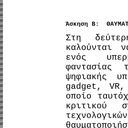
Άσκηση Β: ΘΑΥΜΑΤ
Στη δεύτε
καλούνται ν
ενός υπερ
φαντασίας 
ψηφιακής υπ
gadget, VR,
οποίο ταυτό
κριτικού σ
τεχνολογ
θαυματοποιή