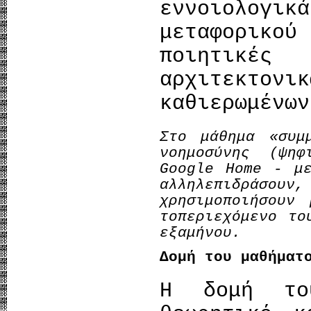
εννοιολογ
μεταφορικο
ποιητικ
αρχιτεκτο
καθιερωμένων
Στο μάθημα «συμ
νοημοσύνης (ψη
Google Home - μ
αλληλεπιδράσουν,
χρησιμοποιήσουν
τoπεριεχόμενο το
εξαμήνου.
Δομή του μαθήματ
Η δομή του