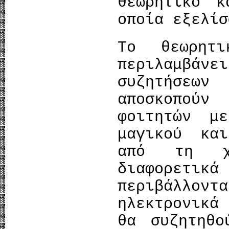
θεωρητικό κ
οποία εξελίσ
Το θεωρητ
περιλαμβά
συζητήσεων
αποσκοπού
φοιτητών μ
μαγικού κα
από τη χρ
διαφορετι
περιβάλλο
ηλεκτρονικά
θα συζητηθο