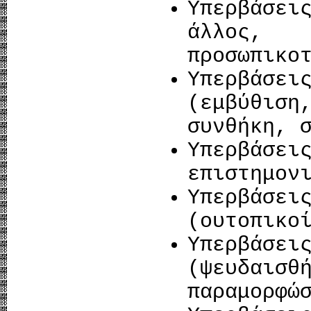
Υπερβάσει
άλλος, 
προσωπικο
Υπερβάσε
(εμβύθισ
συνθήκη, 
Υπερβάσει
επιστημον
Υπερβάσει
(ουτοπικο
Υπερβά
(ψευδαι
παραμορφώ