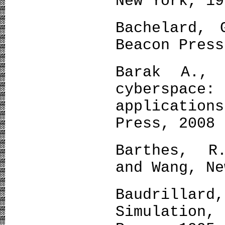
New York, 19
Bachelard, 
Beacon Press
Barak A., 
cyberspac
applicatio
Press, 2008
Barthes, R
and Wang, Ne
Baudrilla
Simulation