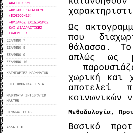
κατανοηθούν
ΑΠΑΙΤΗΣΕΩΝ
χαρακτηριστι
ΨΗΦΙΑΚΗ ΚΑΤΑΣΚΕΥΗ
(DIGICON18)
ΨΗΦΙΑΚΟΣ ΣΧΕΔΙΑΣΜΟΣ
Ως ακτογραμ
ΚΑΙ ΔΙΑΔΡΑΣΤΙΚΕΣ
ΕΦΑΡΜΟΓΕΣ
που διαχω
ΕΞΑΜΗΝΟ 7
θάλασσα. Τ
ΕΞΑΜΗΝΟ 8
απλώς ως 
ΕΞΑΜΗΝΟ 9
ΕΞΑΜΗΝΟ 10
παρουσιάζ
ΚΑΤΗΓΟΡΙΕΣ ΜΑΘΗΜΑΤΩΝ
χωρική και 
ΕΠΙΣΤΗΜΟΝΙΚΑ ΠΕΔΙΑ
αποτελεί π
κοινωνικών ν
ΜΑΘΗΜΑΤΑ INTEGRATED
MASTER
Μεθοδολογία, Προ
ΠΙΝΑΚΑΣ ECTS
Βασικό προ
ΑΛΛΑ ΕΤΗ