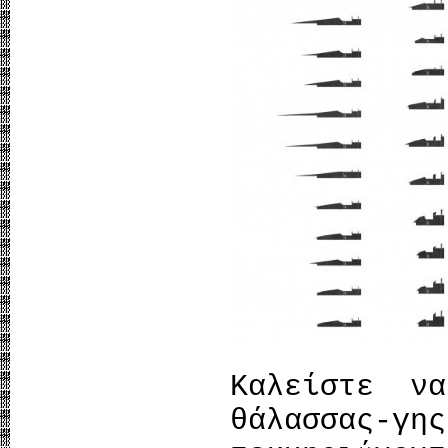
Καλείστε ν
θάλασσας-