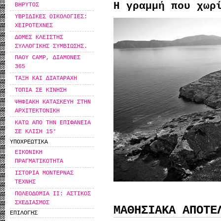
Η γραμμή που χωρ
ΒΗΡΥΤΟΣ
ΥΒΡΙΔΙΚΕΣ ΟΙΚΟΛΟΓΙΕΣ:
ΧΕΙΡΟΤΕΧΝΕΣ
ΔΟΜΕΣ ΚΛΕΙΣΤΗΣ
ΣΥΛΛΟΓΙΚΗΣ ΣΥΜΒΙΩΣΗΣ.
ΠΑΟΥ CAMP, ΔΙΑΜΟΝΕΣ
365
ΤΑΞΗ ΚΑΙ ΔΙΑΤΑΡΑΧΗ
ΤΟΠΙΑ ΣΕ ΚΙΝΗΣΗ
ΨΗΦΙΑΚΗ ΚΑΤΑΣΚΕΥΗ ΣΤΗΝ
ΑΡΧΙΤΕΚΤΟΝΙΚΗ
ΚΑΤΩ ΑΠΟ ΤΗΝ ΕΠΙΦΑΝΕΙΑ
ΣΕ ΚΛΙΣΗ 15°
ΥΠΟΧΡΕΩΤΙΚΑ
ΕΙΚΟΝΙΚΗ
ΠΡΑΓΜΑΤΙΚΟΤΗΤΑ
ΙΣΤΟΡΙΑ ΜΟΝΤΕΡΝΑΣ
ΤΕΧΝΗΣ
ΠΟΛΕΟΔΟΜΙΑ ΙΙ: ΑΣΤΙΚΟΣ
ΣΧΕΔΙΑΣΜΟΣ
ΜΑΘΗΣΙΑΚΑ ΑΠΟΤΕ
ΕΠΙΛΟΓΗΣ