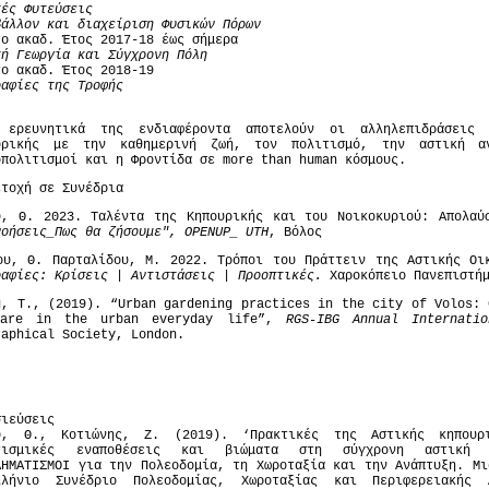
κές Φυτεύσεις
βάλλον και διαχείριση Φυσικών Πόρων
το ακαδ. Έτος 2017-18 έως σήμερα
κή Γεωργία και Σύγχρονη Πόλη
το ακαδ. Έτος 2018-19
ραφίες της Τροφής
ρευνητικά της ενδιαφέροντα αποτελούν οι αλληλεπιδράσεις 
υρικής με την καθημερινή ζωή, τον πολιτισμό, την αστική α
οπολιτισμοί και η Φροντίδα σε more than human κόσμους.
ετοχή σε Συνέδρια
υ, Θ. 2023. Ταλέντα της Κηπουρικής και του Νοικοκυριού: Απολα
νοήσεις_Πως θα ζήσουμε", OPENUP_ UTH
, Βόλος
υ, Θ. Παρταλίδου, Μ. 2022. Τρόποι του Πράττειν της Αστικής Οι
ραφίες: Κρίσεις | Αντιστάσεις | Προοπτικές.
Χαροκόπειο Πανεπιστή
u, T., (2019). “Urban gardening practices in the city of Volos: 
are in the urban everyday life”,
RGS-IBG Annual Internati
raphical Society, London.
σιεύσεις
υ, Θ., Κοτιώνης, Ζ. (2019). ‘Πρακτικές της Αστικής κηπουρ
τισμικές εναποθέσεις και βιώματα στη σύγχρονη αστική κ
ΛΗΜΑΤΙΣΜΟΙ για την Πολεοδομία, τη Χωροταξία και την Ανάπτυξη. Μι
λλήνιο Συνέδριο Πολεοδομίας, Χωροταξίας και Περιφερειακής 