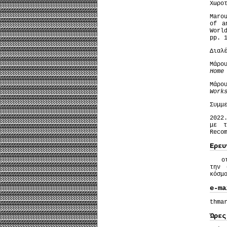
Χωρο
Maro
of a
Worl
pp. 
Διαλ
Μάρο
Home
Μάρο
Work
Συμμ
2022
με τ
Reco
Ερευ
οι α
την 
κόσμ
e-ma
thma
Ώρες