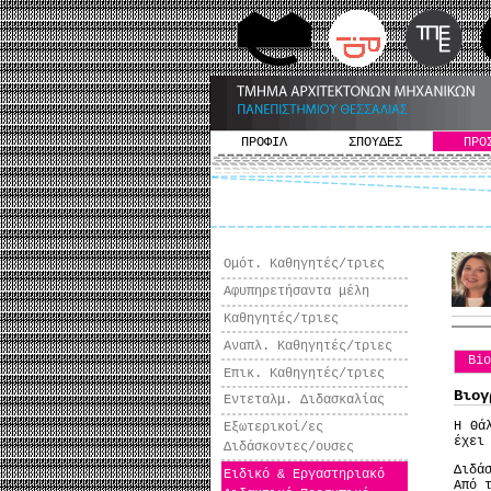
ΠΡΟΦΙΛ
ΣΠΟΥΔΕΣ
ΠΡΟ
Ομότ. Καθηγητές/τριες
Αφυπηρετήσαντα μέλη
Καθηγητές/τριες
Αναπλ. Καθηγητές/τριες
Bi
Επικ. Καθηγητές/τριες
Βιογ
Εντεταλμ. Διδασκαλίας
Η Θά
Εξωτερικοί/ες
έχει
Διδάσκοντες/ουσες
Διδά
Ειδικό & Εργαστηριακό
Από 