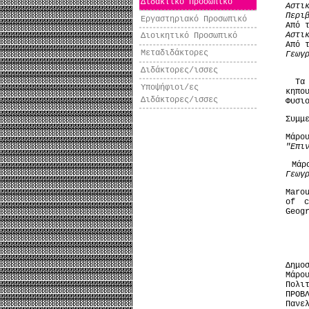
Διδακτικό Προσωπικό
Αστι
Περι
Εργαστηριακό Προσωπικό
Από 
Αστι
Διοικητικό Προσωπικό
Από 
Μεταδιδάκτορες
Γεωγ
Διδάκτορες/ισσες
Τα ε
Υποψήφιοι/ες
κηπο
Διδάκτορες/ισσες
Φυσι
Συμμ
Μάρο
"Επι
Μάρο
Γεωγ
Maro
of c
Geog
Δημο
Μάρο
Πολι
ΠΡΟΒ
Πανε