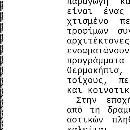
παραγωγή κ
είναι ένας
χτισμένο π
τροφίμων συ
αρχιτέκτονε
ενσωματών
προγράμμ
θερμοκήπια,
τοίχους, πε
και κοινοτικ
Στην εποχή
από τη δραμ
αστικών πλη