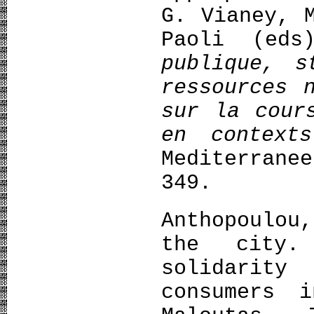
G. Vianey, 
Paoli (e
publique, s
ressources 
sur la cour
en contexts
Mediterrane
349.
Anthopoulou
the city.
solidarity
consumers 