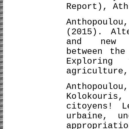
Report), Ath
Anthopoul
(2015). Alt
and new s
between the
Exploring 
agriculture
Anthopoul
Kolokouri
citoyens! L
urbaine, u
appropriati