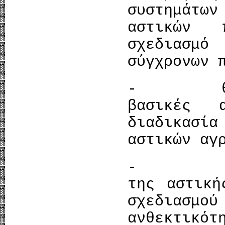
συστημάτ
αστικών 
σχεδιασμ
σύγχρονων 
- θα έχο
βασικές 
διαδικασία
αστικών αγ
- θα κα
της αστική
σχεδιασ
ανθεκτικότ