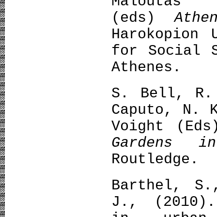
Maloutas
(eds)
Ath
Harokopion 
for Social 
Athenes.
S. Bell, R.
Caputo, N. 
Voight (Ed
Gardens i
Routledge.
Barthel, S.
J., (2010).