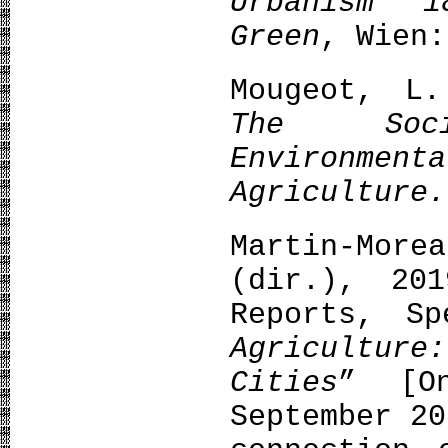
Urbanism 
Green
, Wien:
Mougeot, L
The Soc
Environmen
Agriculture.
Martin-Mor
(dir.), 20
Reports, S
Agricultu
Cities
” [On
September 20