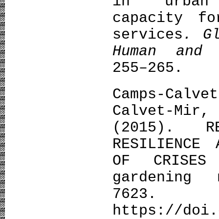
in urban 
capacity fo
services
. G
Human and 
255–265.
Camps-Calv
Calvet-Mir,
(2015). R
RESILIENCE 
OF CRISES
gardening 
7623.
https://doi.