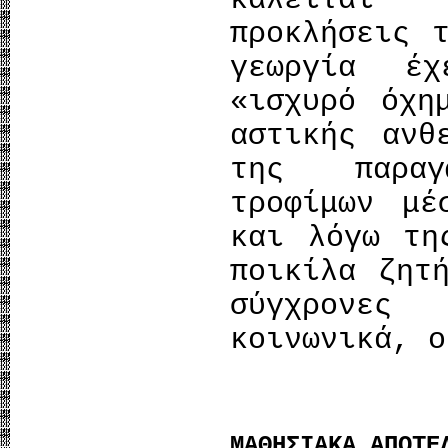
καλείται 
προκλήσεις 
γεωργία έ
«ισχυρό όχη
αστικής ανθ
της παραγ
τροφίμων μέ
και λόγω τη
ποικίλα ζητ
σύγχρονες 
κοινωνικά, ο
ΜΑΘΗΣΙΑΚΑ ΑΠΟΤΕ