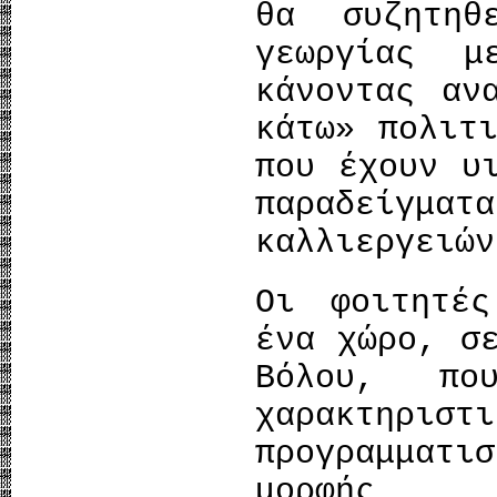
θα συζητη
γεωργίας μ
κάνοντας αν
κάτω» πολιτ
που έχουν υ
παραδείγμ
καλλιεργειών
Οι φοιτητέ
ένα χώρο, σ
Βόλου, πο
χαρακτηριστ
προγραμματι
μορφής α