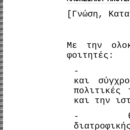
[Γνώση, Κατα
Με την ολο
φοιτητές:
- θα έχ
και σύγχρ
πολιτικές 
και την ισ
- θα γνω
διατροφικ