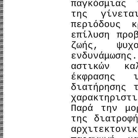
παγκόσμιας
της γίνετ
περιόδους κ
επίλυση προ
ζωής, ψυχ
ενδυνάμωσης
αστικών κα
έκφρασης 
διατήρησης 
χαρακτηριστι
Παρά την μο
της διατροφ
αρχιτεκτονι