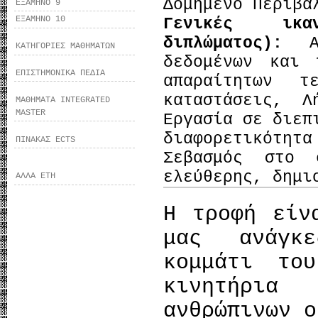
Δομημένο Περιβά
ΕΞΑΜΗΝΟ 9
ΕΞΑΜΗΝΟ 10
Γενικές ικα
διπλώματος):
ΚΑΤΗΓΟΡΙΕΣ ΜΑΘΗΜΑΤΩΝ
δεδομένων και 
ΕΠΙΣΤΗΜΟΝΙΚΑ ΠΕΔΙΑ
απαραίτητων τ
καταστάσεις, Λ
ΜΑΘΗΜΑΤΑ INTEGRATED
MASTER
Εργασία σε διεπ
διαφορετικότητ
ΠΙΝΑΚΑΣ ECTS
Σεβασμός στο 
ελεύθερης, δημι
ΑΛΛΑ ΕΤΗ
H τροφή είν
μας ανάγκε
κομμάτι το
κινητήρια
ανθρώπινων ο