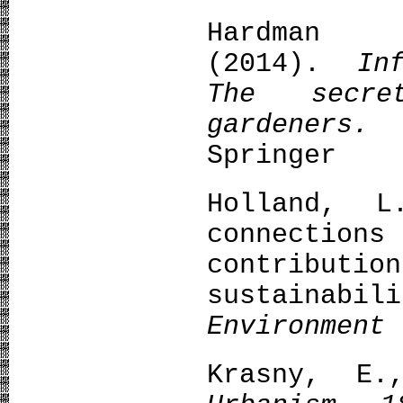
Hardma
(2014).
In
The secre
gardeners.
D
Springer
Holland, L
connection
contri
susta
Environment
9
Krasny, E