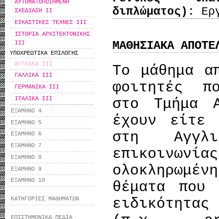
ΑΥΤΟΜΑΤΟΠΟΙΗΜΕΝΗ
διπλώματος):
Ερ
ΣΧΕΔΙΑΣΗ II
ΕΙΚΑΣΤΙΚΕΣ ΤΕΧΝΕΣ ΙΙΙ
ΙΣΤΟΡΙΑ ΑΡΧΙΤΕΚΤΟΝΙΚΗΣ
ΜΑΘΗΣΙΑΚΑ ΑΠΟΤΕ
ΙΙΙ
ΥΠΟΧΡΕΩΤΙΚΑ ΕΠΙΛΟΓΗΣ
ΑΓΓΛΙΚΑ ΙΙΙ
Το μάθημα α
ΓΑΛΛΙΚΑ ΙΙΙ
φοιτητές π
ΓΕΡΜΑΝΙΚΑ ΙΙΙ
ΙΤΑΛΙΚΑ ΙΙΙ
στο Τμήμα Α
ΕΞΑΜΗΝΟ 4
έχουν είτε 
ΕΞΑΜΗΝΟ 5
στη Αγγλ
ΕΞΑΜΗΝΟ 6
ΕΞΑΜΗΝΟ 7
επικοινων
ΕΞΑΜΗΝΟ 8
ολοκληρωμέν
ΕΞΑΜΗΝΟ 9
ΕΞΑΜΗΝΟ 10
θέματα που 
ειδικότητας
ΚΑΤΗΓΟΡΙΕΣ ΜΑΘΗΜΑΤΩΝ
ΕΠΙΣΤΗΜΟΝΙΚΑ ΠΕΔΙΑ