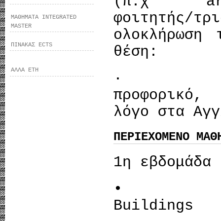
(π.χ arch
φοιτητής/
ΜΑΘΗΜΑΤΑ INTEGRATED
MASTER
ολοκλήρωση 
ΠΙΝΑΚΑΣ ECTS
θέση:
ΑΛΛΑ ΕΤΗ
· να ε
προφορικό,
λόγο στα Αγγ
ΠΕΡΙΕΧΟΜΕΝΟ ΜΑΘ
1η εβδομάδα
• Env
Buildings