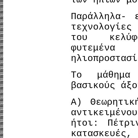
των ήπιων μο
Παράλληλα- 
τεχνολογίες
του κελύφ
φυτεμέν
ηλιοπροστασί
Το μάθημα
βασικούς άξο
Α) Θεωρητικ
αντικειμέν
ήτοι: Πέτρι
κατασκευέ