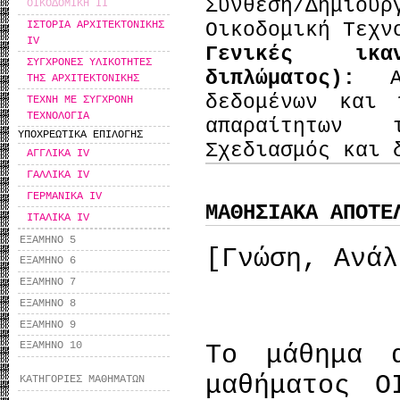
Σύνθεση/Δημι
ΟΙΚΟΔΟΜΙΚΗ IΙ
Οικοδομική Τεχν
ΙΣΤΟΡΙΑ ΑΡΧΙΤΕΚΤΟΝΙΚΗΣ
IV
Γενικές ικα
ΣΥΓΧΡΟΝΕΣ ΥΛΙΚΟΤΗΤΕΣ
διπλώματος):
ΤΗΣ ΑΡΧΙΤΕΚΤΟΝΙΚΗΣ
δεδομένων και 
ΤΕΧΝΗ ΜΕ ΣΥΓΧΡΟΝΗ
ΤΕΧΝΟΛΟΓΙΑ
απαραίτητων 
ΥΠΟΧΡΕΩΤΙΚΑ ΕΠΙΛΟΓΗΣ
Σχεδιασμός και 
ΑΓΓΛΙΚΑ ΙV
ΓΑΛΛΙΚΑ IV
ΓΕΡΜΑΝΙΚΑ ΙV
ΜΑΘΗΣΙΑΚΑ ΑΠΟΤΕ
ΙΤΑΛΙΚΑ ΙV
ΕΞΑΜΗΝΟ 5
[Γνώση, Ανάλ
ΕΞΑΜΗΝΟ 6
ΕΞΑΜΗΝΟ 7
ΕΞΑΜΗΝΟ 8
ΕΞΑΜΗΝΟ 9
ΕΞΑΜΗΝΟ 10
Το μάθημα 
μαθήματος Ο
ΚΑΤΗΓΟΡΙΕΣ ΜΑΘΗΜΑΤΩΝ