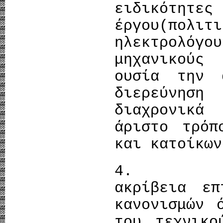
ειδικότητε
έργου(πολ
ηλεκτρολόγο
μηχανικούς
ουσία την 
διερεύνηση 
διαχρονικ
άριστο τρόπ
και κατοίκων
4. Μ
ακρίβεια ε
κανονισμών 
του τεχνικο