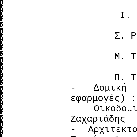
Ι. Παπα
Σ. Ραυτ
Μ. Τζι
Π. Τουλ
- Δομική 
εφαρμογές) :
- Οικοδομ
Ζαχαριάδης
- Αρχιτεκτ