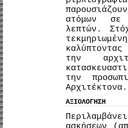
βιβλιογρα
παρουσιάζ
ατόμων σε
λεπτών. Στό
τεκμηριωμέν
καλύπτοντας
την αρχιτ
κατασκευαστ
την προσωπ
Αρχιτέκτονα.
ΑΞΙΟΛΟΓΗΣΗ
Περιλαμβά
ασκήσεων (α