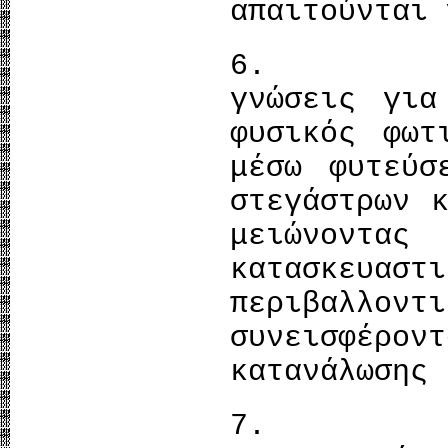
απαιτούνται 
6. Απ
γνώσεις για
φυσικός φωτ
μέσω φυτεύσ
στεγάστρων 
μειώνοντας
κατασκευα
περιβαλλον
συνεισφέρ
κατανάλωσης 
7. Κ