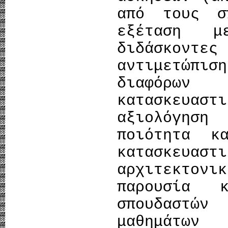
από τους σ
εξέταση μ
διδάσκοντε
αντιμετώπ
διαφόρω
κατασκευασ
αξιολόγησ
ποιότητα κ
κατασκευασ
αρχιτεκτονι
παρουσία 
σπουδαστώ
μαθημάτων