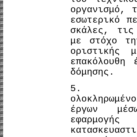
οργανισμό, 
εσωτερικό π
σκάλες, τις
με στόχο τη
οριστικής 
επακόλουθη 
δόμησης.
5. Εμ
ολοκληρωμέ
έργων μέσ
εφαρμογ
κατασκευα