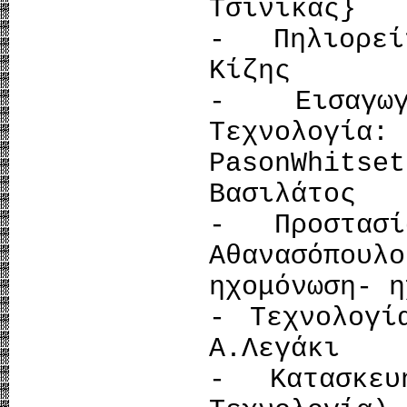
Τσινίκας}
- Πηλιορεί
Κίζης
- Εισαγωγ
Τεχνολογία
PasonWhits
Βασιλάτος
- Προστασ
Αθανασόπ
ηχομόνωση- η
- Τεχνολογί
Α.Λεγάκι
- Κατασκε