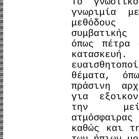
Το γνωστικ
γνωριμία μ
μεθόδους
συμβατικής
όπως πέτρα 
κατασκευή
ευαισθητοπ
θέματα, όπ
πράσινη αρ
για εξοικο
την μείω
ατμόσφαιρα
καθώς και τ