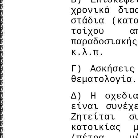
Β) Επισκέψε
χρονικά δια
στάδια (κατ
τοίχου α
παραδοσιακή
κ.λ.π.
Γ) Ασκήσεις
θεματολογία.
Δ) Η σχεδια
είναι συνέχ
Ζητείται σ
κατοικίας 