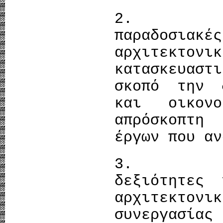
2. Εμ
παραδοσιακ
αρχιτεκτο
κατασκευασ
σκοπό την 
και οικον
απρόσκοπτη
έργων που αν
3. Α
δεξιότητες
αρχιτεκτο
συνεργασία