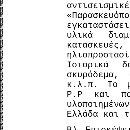
αντισεισμ
«Παρασκευό
εγκαταστάσ
υλικά διαμ
κατασκευ
ηλιοπροστα
Ιστορικά δ
σκυρόδεμα, 
κ.λ.π. Το 
P.P και πα
υλοποιημέν
Ελλάδα και τ