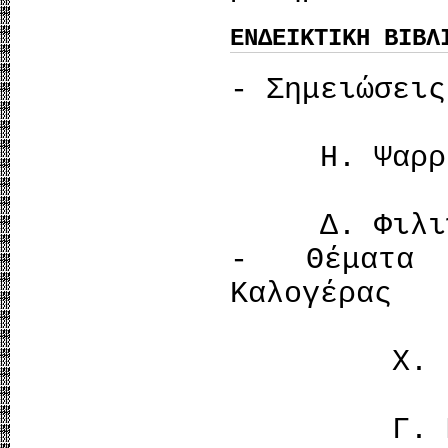
ΕΝΔΕΙΚΤΙΚΗ ΒΙΒΛ
- Σημειώσεις
Η. Ψαρρέ
Δ. Φιλιπ
- Θέματα 
Καλογέρας
Χ. Κιρ
Γ. Μα