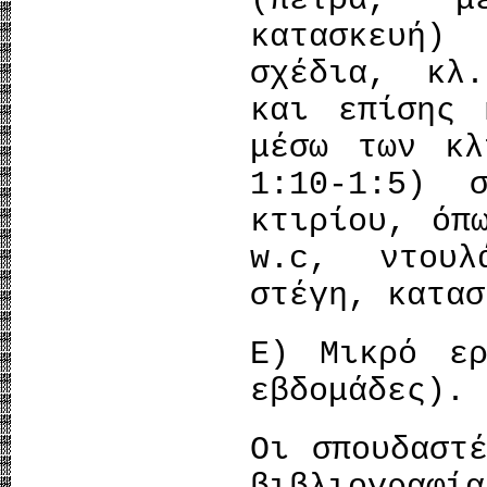
(πέτρα, μ
κατασκευή)
σχέδια, κλ
και επίσης 
μέσω των κλ
1:10-1:5) 
κτιρίου, όπ
w.c, ντουλ
στέγη, κατασ
Ε) Μικρό ερ
εβδομάδες).
Οι σπουδαστ