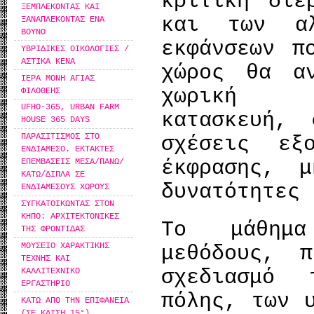
κριτική διε
ΞΕΜΠΛΕΚΟΝΤΑΣ ΚΑΙ
και των αλ
ΞΑΝΑΠΛΕΚΟΝΤΑΣ ΕΝΑ
ΒΟΥΝΟ
εκφάνσεων π
ΥΒΡΙΔΙΚΕΣ ΟΙΚΟΛΟΓΙΕΣ /
ΑΣΤΙΚΑ ΚΕΝΑ
χώρος θα αν
ΙΕΡΑ ΜΟΝΗ ΑΓΙΑΣ
χωρική κ
ΦΙΛΟΘΕΗΣ
UFHO-365, URBAN FARM
κατασκευή, 
HOUSE 365 DAYS
ΠΑΡΑΣΙΤΙΣΜΟΣ ΣΤΟ
σχέσεις εξ
ΕΝΔΙΑΜΕΣΟ. ΕΚΤΑΚΤΕΣ
έκφρασης, μ
ΕΠΕΜΒΑΣΕΙΣ ΜΕΣΑ/ΠΑΝΩ/
ΚΑΤΩ/ΔΙΠΛΑ ΣΕ
δυνατότητες 
ΕΝΔΙΑΜΕΣΟΥΣ ΧΩΡΟΥΣ
ΣΥΓΚΑΤΟΙΚΩΝΤΑΣ ΣΤΟΝ
ΚΗΠΟ: ΑΡΧΙΤΕΚΤΟΝΙΚΕΣ
Το μάθημα
ΤΗΣ ΦΡΟΝΤΙΔΑΣ
ΜΟΥΣΕΙΟ ΧΑΡΑΚΤΙΚΗΣ
μεθόδους, 
ΤΕΧΝΗΣ ΚΑΙ
σχεδιασμό
ΚΑΛΛΙΤΕΧΝΙΚΟ
ΕΡΓΑΣΤΗΡΙΟ
πόλης, των 
ΚΑΤΩ ΑΠΟ ΤΗΝ ΕΠΙΦΑΝΕΙΑ
(ΣΕ ΚΛΙΣΗ 15°)