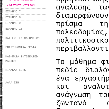
ανάλυσης τω
ΦΩΤΙΣΜΟΣ ΚΤΙΡΙΩΝ
ΕΞΑΜΗΝΟ 7
διαμορφώνου
ΕΞΑΜΗΝΟ 8
πρίσμα τη
ΕΞΑΜΗΝΟ 9
ΕΞΑΜΗΝΟ 10
πολεοδομ
ΚΑΤΗΓΟΡΙΕΣ ΜΑΘΗΜΑΤΩΝ
πολιτικοοι
περιβαλλοντι
ΕΠΙΣΤΗΜΟΝΙΚΑ ΠΕΔΙΑ
ΜΑΘΗΜΑΤΑ INTEGRATED
Το μάθημα φ
MASTER
πεδίο διαλό
ΠΙΝΑΚΑΣ ECTS
ένα εργαστή
ΑΛΛΑ ΕΤΗ
και αναλυ
ανάγνωση τ
ζωντανό 