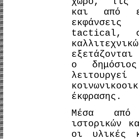
χώρο, τις 
και από ε
εκφάνσεις
tactical, 
καλλιτεχνι
εξετάζονται
ο δημόσιο
λειτουργε
κοινωνικοο
έκφρασης.
Μέσα από 
ιστορικών κ
οι υλικές 