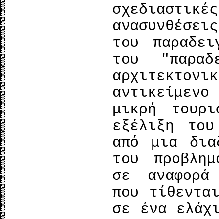
σχεδιαστ
ανασυνθέσε
του παραδει
του "παραδ
αρχιτεκτονι
αντικείμεν
μικρή τουρ
εξέλιξη του
από μια δια
του προβλημ
σε αναφορά
που τίθεντα
σε ένα ελάχ