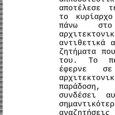
αποτέλεσε τ
το κυρίαρχο
πάνω στ
αρχιτεκτονι
αντιθετικά 
ζητήματα πο
του. Το π
έφερνε σε
αρχιτεκτονι
παράδοση,
συνδέσει α
σημαντικότ
αναζητήσει