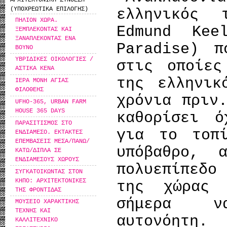
ΑΡΧΙΤΕΚΤΟΝΙΚΗ ΣΥΝΘΕΣΗ
(ΥΠΟΧΡΕΩΤΙΚΑ ΕΠΙΛΟΓΗΣ)
ελληνικός 
ΠΗΛΙΟΝ ΧΩΡΑ.
Edmund Kee
ΞΕΜΠΛΕΚΟΝΤΑΣ ΚΑΙ
ΞΑΝΑΠΛΕΚΟΝΤΑΣ ΕΝΑ
Paradise) π
ΒΟΥΝΟ
ΥΒΡΙΔΙΚΕΣ ΟΙΚΟΛΟΓΙΕΣ /
στις οποίες
ΑΣΤΙΚΑ ΚΕΝΑ
της ελληνικ
ΙΕΡΑ ΜΟΝΗ ΑΓΙΑΣ
ΦΙΛΟΘΕΗΣ
χρόνια πρι
UFHO-365, URBAN FARM
HOUSE 365 DAYS
καθορίσει 
ΠΑΡΑΣΙΤΙΣΜΟΣ ΣΤΟ
για το τοπ
ΕΝΔΙΑΜΕΣΟ. ΕΚΤΑΚΤΕΣ
ΕΠΕΜΒΑΣΕΙΣ ΜΕΣΑ/ΠΑΝΩ/
υπόβαθρο, 
ΚΑΤΩ/ΔΙΠΛΑ ΣΕ
ΕΝΔΙΑΜΕΣΟΥΣ ΧΩΡΟΥΣ
πολυεπίπεδο
ΣΥΓΚΑΤΟΙΚΩΝΤΑΣ ΣΤΟΝ
ΚΗΠΟ: ΑΡΧΙΤΕΚΤΟΝΙΚΕΣ
της χώρας
ΤΗΣ ΦΡΟΝΤΙΔΑΣ
σήμερα ν
ΜΟΥΣΕΙΟ ΧΑΡΑΚΤΙΚΗΣ
ΤΕΧΝΗΣ ΚΑΙ
αυτονόητη.
ΚΑΛΛΙΤΕΧΝΙΚΟ