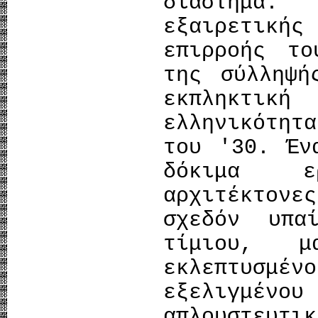
διάστημα.
εξαιρετικής
επιρροής το
της σύλληψ
εκπληκτική
ελληνικότητ
του '30. Έν
δόκιμα ε
αρχιτέκτονε
σχεδόν υπα
τίμιου, μ
εκλεπτυσμ
εξελιγμένο
απλουστευ