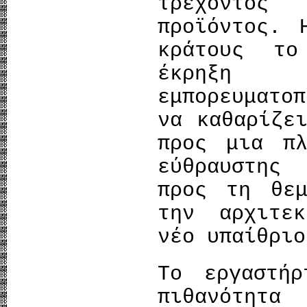
τρέχοντος
προϊόντος. 
κράτους τ
έκρηξη
εμπορευματο
να καθαρίζε
προς μια πλ
εύθραυστης
προς τη θεμ
την αρχιτε
νέο υπαίθριο
Το εργαστή
πιθανότη