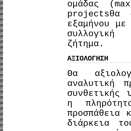
ομάδας (ma
projectsθα
εξαμήνου με
συλλογική
ζήτημα.
ΑΞΙΟΛΟΓΗΣΗ
Θα αξιολο
αναλυτική π
συνθετικής 
η πληρότητ
προσπάθεια 
διάρκεια το