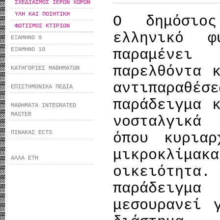
ΣΧΕΔΙΑΣΜΟΣ ΙΕΡΩΝ ΧΩΡΩΝ
ΥΛΗ ΚΑΙ ΠΟΙΗΤΙΚΗ
Ο δημόσιο
ΦΩΤΙΣΜΟΣ ΚΤΙΡΙΩΝ
ελληνικό 
ΕΞΑΜΗΝΟ 9
ΕΞΑΜΗΝΟ 10
παραμένει
παρελθόντα 
ΚΑΤΗΓΟΡΙΕΣ ΜΑΘΗΜΑΤΩΝ
αντιπαραθέ
ΕΠΙΣΤΗΜΟΝΙΚΑ ΠΕΔΙΑ
παράδειγμα 
ΜΑΘΗΜΑΤΑ INTEGRATED
MASTER
νοσταλγικά
ΠΙΝΑΚΑΣ ECTS
όπου κυρια
μικροκλίμ
ΑΛΛΑ ΕΤΗ
οικειότη
παράδειγμα
μεσουρανεί 