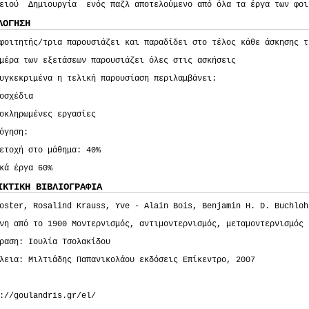
ειού Δημιουργία ενός παζλ αποτελούμενο από όλα τα έργα των φοι
ΛΟΓΗΣΗ
φοιτητής/τρια παρουσιάζει και παραδίδει στο τέλος κάθε άσκησης τ
μέρα των εξετάσεων παρουσιάζει όλες στις ασκήσεις
υγκεκριμένα η τελική παρουσίαση περιλαμβάνει:
οσχέδια
οκληρωμένες εργασίες
όγηση:
ετοχή στο μάθημα: 40%
κά έργα 60%
ΙΚΤΙΚΗ ΒΙΒΛΙΟΓΡΑΦΙΑ
oster, Rosalind Krauss, Yve - Alain Bois, Benjamin H. D. Buchloh
νη από το 1900 Μοντερνισμός, αντιμοντερνισμός, μεταμοντερνισμός
ραση: Ιουλία Τσολακίδου
λεια: Μιλτιάδης Παπανικολάου εκδόσεις Επίκεντρο, 2007
://goulandris.gr/el/