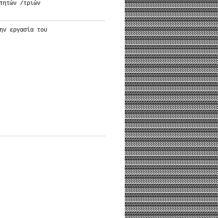
τητών /τριών
ην εργασία του