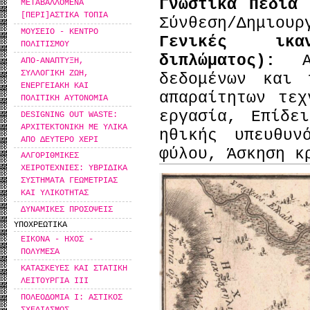
Γνωστικά Πεδία
ΜΕΤΑΒΑΛΛΟΜΕΝΑ
[ΠΕΡΙ]ΑΣΤΙΚΑ ΤΟΠΙΑ
Σύνθεση/Δημιουρ
ΜΟΥΣΕΙΟ - ΚΕΝΤΡΟ
Γενικές ικα
ΠΟΛΙΤΙΣΜΟΥ
διπλώματος):
ΑΠΟ-ΑΝΑΠΤΥΞΗ,
ΣΥΛΛΟΓΙΚΗ ΖΩΗ,
δεδομένων και 
ΕΝΕΡΓΕΙΑΚΗ ΚΑΙ
απαραίτητων τεχ
ΠΟΛΙΤΙΚΗ ΑΥΤΟΝΟΜΙΑ
εργασία, Επίδε
DESIGNING OUT WASTE:
ΑΡΧΙΤΕΚΤΟΝΙΚΗ ΜΕ ΥΛΙΚΑ
ηθικής υπευθυν
ΑΠΟ ΔΕΥΤΕΡΟ ΧΕΡΙ
φύλου, Άσκηση κ
ΑΛΓΟΡΙΘΜΙΚΕΣ
ΧΕΙΡΟΤΕΧΝΙΕΣ: ΥΒΡΙΔΙΚΑ
ΣΥΣΤΗΜΑΤΑ ΓΕΩΜΕΤΡΙΑΣ
ΚΑΙ ΥΛΙΚΟΤΗΤΑΣ
ΔΥΝΑΜΙΚΕΣ ΠΡΟΣΟΨΕΙΣ
ΥΠΟΧΡΕΩΤΙΚΑ
ΕΙΚΟΝΑ - ΗΧΟΣ -
ΠΟΛΥΜΕΣΑ
ΚΑΤΑΣΚΕΥΕΣ ΚΑΙ ΣΤΑΤΙΚΗ
ΛΕΙΤΟΥΡΓΙΑ ΙΙΙ
ΠΟΛΕΟΔΟΜΙΑ Ι: ΑΣΤΙΚΟΣ
ΣΧΕΔΙΑΣΜΟΣ