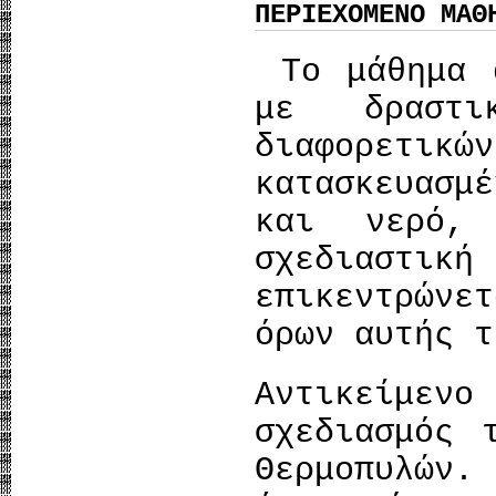
ΠΕΡΙΕΧΟΜΕΝΟ ΜΑΘ
Το μάθημα α
με δραστι
διαφορετικώ
κατασκευασμ
και νερό,
σχεδιαστι
επικεντρών
όρων αυτής τ
Αντικείμεν
σχεδιασμός 
Θερμοπυλών.