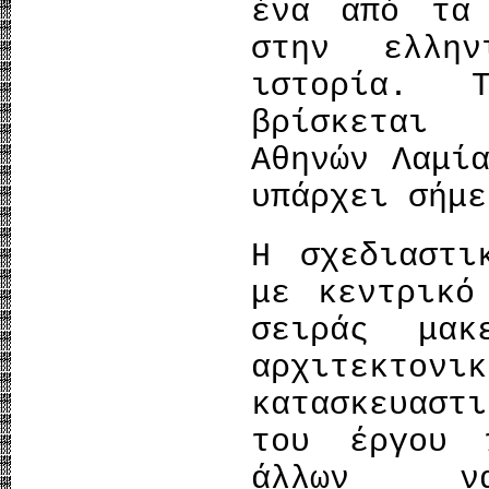
ένα από τα 
στην ελλη
ιστορία. 
βρίσκεται
Αθηνών Λαμί
υπάρχει σήμε
Η σχεδιαστι
με κεντρικό
σειράς μακ
αρχιτεκτο
κατασκευαστ
του έργου 
άλλων ν