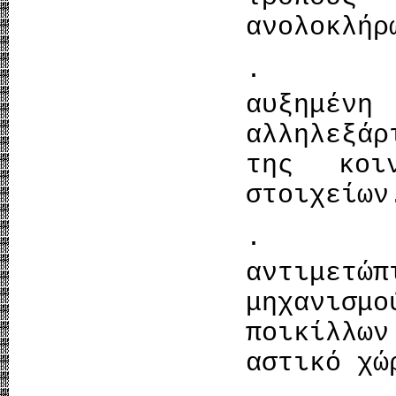
ανολοκλήρ
· Θα έ
αυξημ
αλληλεξά
της κοι
στοιχείων
· Θα 
αντιμετώ
μηχανισ
ποικίλλων
αστικό χώ