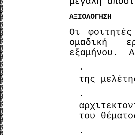
μεγάλη απόστ
ΑΞΙΟΛΟΓΗΣΗ
Οι φοιτητές
ομαδική ε
εξαμήνου. Α
· Η πλη
της μελέτη
· Η α
αρχιτεκτον
του θέματο
· Η αισ