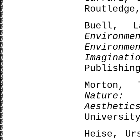
Routledge
Buell, 
Enviro
Environm
Imaginati
Publishin
Morton,
Nature: 
Aesthetic
Universit
Heise, U