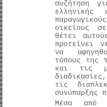
συζήτηση γ
ελληνικής 
παραγωγικού
οικείους σ
θέτει αυτού
προτείνει ν
να αφηγηθ
τόπους της 
και τις μ
διαδικασίε
τις διαπλε
συνύπαρξης π
Μέσα από 