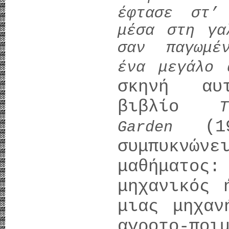
έφτασε στ’
μέσα στη γα
σαν παγωμέ
ένα μεγάλο 
σκηνή αυ
βιβλίο
(19
Garden
συμπυκνώνε
μαθήματος
μηχανικός 
μιας μηχαν
αγροτο-ποι