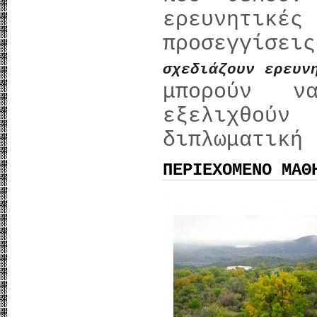
ερευνητι
προσεγγίσε
σχεδιάζουν ερευ
μπορούν ν
εξελιχθού
διπλωματι
ΠΕΡΙΕΧΟΜΕΝΟ ΜΑΘ