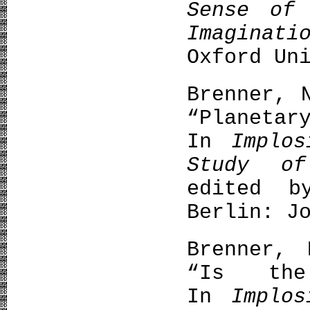
Sense of 
Imaginati
Oxford Un
Brenner, 
“Plane
In
Implos
Study of
edited b
Berlin: J
Brenner, 
“Is the
In
Implos