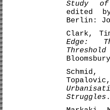
Study of
edited b
Berlin: J
Clark, T
Edge: T
Thresho
Bloomsbur
Schmid,
Topal
Urbanisa
Struggles