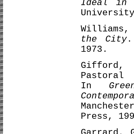
Ideal in 
Universit
Williams
the City
.
1973.
Gifford,
Pastora
In
Gree
Contempor
Manchest
Press, 19
Garrard,