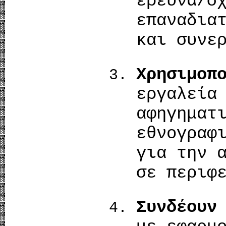
έρευνα/
επαναδια
και συνε
Χρησιμοπ
εργαλεί
αφηγημ
εθνογραφ
για την 
σε περιφ
Συνδέουν