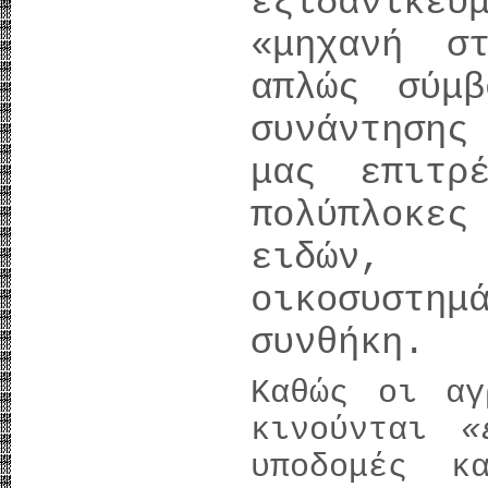
εξιδανικε
«μηχανή σ
απλώς σύμ
συνάντησης
μας επιτρ
πολύπλοκες
ειδών,
οικοσυστ
συνθήκη.
Καθώς οι αγ
κινούνται
«
υποδομές κ