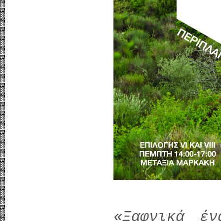
«Ξαφνικά έν