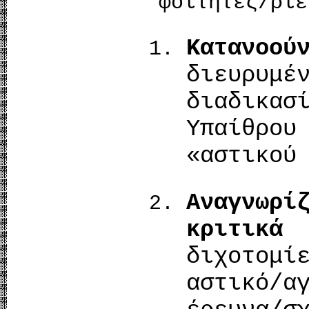
φοιτητές/ριε
Κατανοού
διευρυμ
διαδικασ
Υπαίθρο
«αστικού
Αναγνωρί
κριτικά
τ
διχοτομ
αστικό/