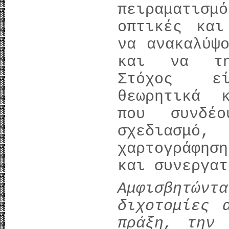
πειραματισμ
οπτικές και
να ανακαλύψ
και να τη
Στόχος εί
θεωρητικά 
που συνδέ
σχεδιασμό
χαρτογράφη
και συνεργατ
Αμφισβητώ
διχοτομίες 
πράξη, την 