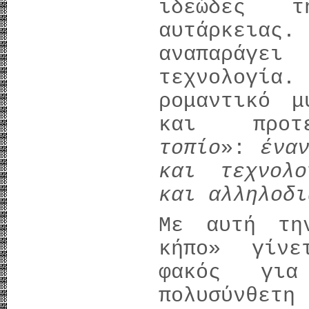
ιδεώδες 
αυτάρκεια
αναπαράγε
τεχνολογί
ρομαντικό μ
και προ
τοπίο
»:
ένα
και τεχνολο
και αλληλοδι
Με αυτή τη
κήπο» γίνε
φακός για
πολυσύνθετη