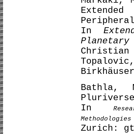
Markaki, 
Extend
Peripher
In
Exten
Planetar
Christi
Topalov
Birkhäuse
Bathla, 
Plurive
In
Rese
Methodologie
Zurich: 