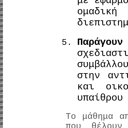
με εφαρμ
ομαδι
διεπιστη
Παράγουν
σχεδιασ
συμβάλλ
στην αντ
και οικο
υπαίθρου
Το μάθημα α
που θέλουν