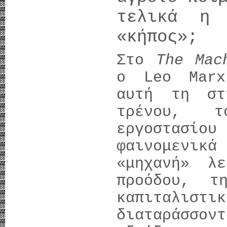
τελικά η 
«κήπος»;
Στο
The Mac
ο Leo Marx
αυτή τη στ
τρένου, 
εργοστασίο
φαινομενι
«μηχανή» λ
προόδου, τ
καπιταλ
διαταράσσο