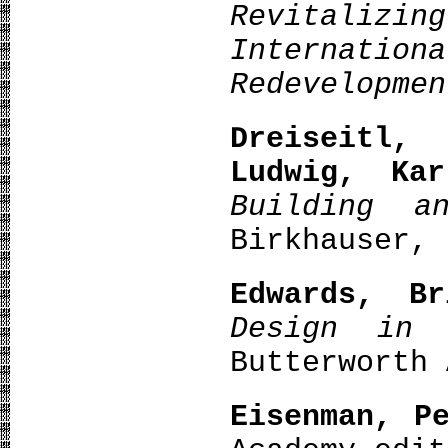
Revitali
Internation
Redevelopme
Dreiseitl,
Ludwig, Kar
Building a
Birkhauser, 
Edwards, Br
Design in 
Butterworth 
Eisenman, P