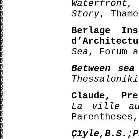
Waterfront,
Story
, Thame
Berlage Ins
d’Architectu
Sea
, Forum a
Between sea
Thessaloniki
Claude, Pre
La ville a
Parentheses,
Çïyle,B.S.;