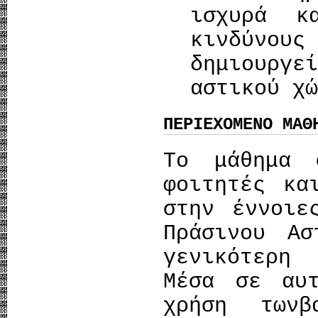
ισχυρά κ
κινδύνο
δημιουργ
αστικού χώ
ΠΕΡΙΕΧΟΜΕΝΟ ΜΑΘ
Το μάθημα 
φοιτητές κα
στην έννοιε
Πράσινου Ασ
γενικότερη
Μέσα σε αυ
χρήση τωνβ