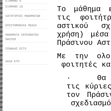
ΕΞΑΜΗΝΟ 9
Το μάθημα 
ΕΞΑΜΗΝΟ 10
τις φοιτήτ
ΚΑΤΗΓΟΡΙΕΣ ΜΑΘΗΜΑΤΩΝ
αστικού σχ
ΕΠΙΣΤΗΜΟΝΙΚΑ ΠΕΔΙΑ
χρήση) μέσα
ΜΑΘΗΜΑΤΑ INTEGRATED
MASTER
Πράσινου Αστ
ΠΙΝΑΚΑΣ ECTS
Με την ολο
ΑΛΛΑ ΕΤΗ
φοιτητές κα
· Θα είν
τις κύριε
τον Πράσι
σχεδιασμό