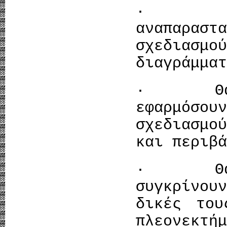
· Θα έ
αναπαρα
σχεδιασμο
διαγράμματ
· Θα έχ
εφαρμόσ
σχεδιασμο
και περιβά
· Θα έχ
συγκρίνο
δικές του
πλεονεκτ