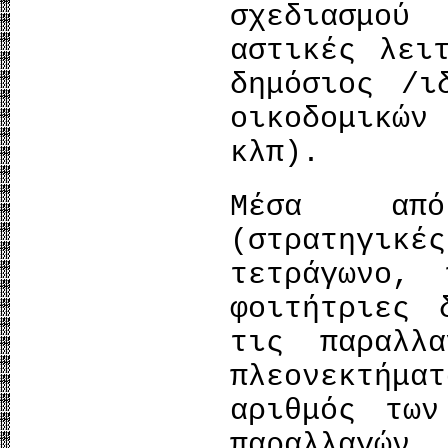
σχεδιασμού 
αστικές λει
δημόσιος /ι
οικοδομικώ
κλπ).
Μέσα από
(στρατηγι
τετράγωνο,
φοιτήτριες 
τις παραλλ
πλεονεκτήμ
αριθμός των
παραλλαγών