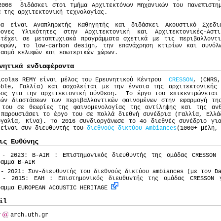
2008 διδάσκει στοι Τμήμα Αρχιτεκτόνων Μηχανικών του Πανεπιστημ
α της αρχιτεκτονική τεχνολογίας.
ρα είναι Αναπληρωτής Καθηγητής και διδάσκει Ακουστικό Σχεδι
ρονες Υλικότητες στην Αρχιτεκτονική και Αρχιτεκτονικές-Αστι
ετέχει σε μεταπτυχιακά προγράμματα σχετικά με τις περιβαλλοντι
φορών, το low-carbon design, την επανάχρηση κτιρίων και συνόλ
ιασμό κελυφών και εσωτερικών χώρων.
νητικά ενδιαφέροντα
colas REMY είναι μέλος του Ερευνητικού Κέντρου
CRESSON
, (CNRS,
oble, Γαλλία) και ασχολείται με την έννοια της αρχιτεκτονικής 
δος για την αρχιτεκτονική σύνθεση. Το έργο του επικεντρώνεται 
κών διαστάσεων των περιβαλλοντικών φαινομένων στην εφαρμογή τη
 του σε θεωρίες της φαινομενολογίας της αντίληψης και της ανθ
 παρουσιάσει το έργο του σε πολλά διεθνή συνέδρια (Γαλλία, Ελλά
ογαλία, Κίνα). Το 2016 συνδιοργάνωσε το 4ο διεθνές συνέδριο γι
 είναι συν-διευθυντής του
διεθνούς δικτύου Ambiances
(1000+ μέλη,
ις Ευθύνης
 - 2023: B-AIR : Επιστημονικός διευθυντής της ομάδας CRESSON 
ραμμα B-AIR
 - 2021: Συν-διευθυντής του διεθνούς δικτύου ambiances (με τον 
 - 2015: EAH : Επιστημονικός διευθυντής της ομάδας CRESSON 
ραμμα EUROPEAN ACOUSTIC HERITAGE
il
y
arch.uth.gr