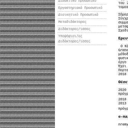
Διδακτικό Προσωπικό
του 
τομε
Εργαστηριακό Προσωπικό
Σήμε
Διοικητικό Προσωπικό
Σύγχ
Μεταδιδάκτορες
συμμ
μετα
Διδάκτορες/ισσες
Σχεδ
Υποψήφιοι/ες
Ερευ
Διδάκτορες/ισσες
O Ni
Gren
μέθο
φυσι
έργο
Έχει
Πορτ
2018
Θέσε
2020
πρόγ
2018
2013
πρόγ
e-ma
nrem