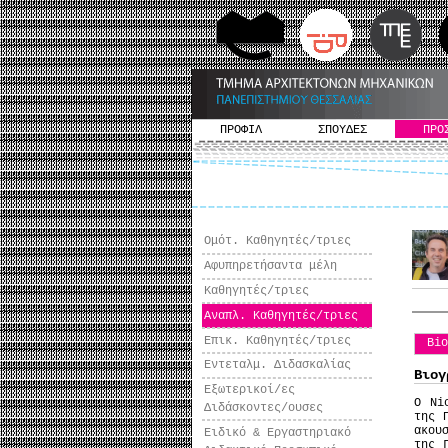
ΠΡΟΦΙΛ
ΣΠΟΥΔΕΣ
ΠΡΟ
Ομότ. Καθηγητές/τριες
Αφυπηρετήσαντα μέλη
Καθηγητές/τριες
Αναπλ. Καθηγητές/τριες
Επικ. Καθηγητές/τριες
Bi
Εντεταλμ. Διδασκαλίας
Βιογ
Εξωτερικοί/ες
O Ni
Διδάσκοντες/ουσες
της 
ακου
Ειδικό & Εργαστηριακό
της 