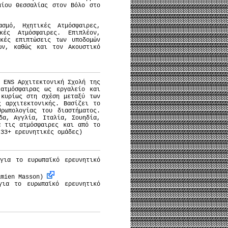
ίου Θεσσαλίας στον Βόλο στο
ασμό, Ηχητικές Ατμόσφαιρες,
κές Ατμόσφαιρες. Επιπλέον,
κές επιπτώσεις των υποδομών
ων, καθώς και τον Ακουστικό
 ΕΝS Αρχιτεκτονική Σχολή της
ατμόσφαιρας ως εργαλείο και
κυρίως στη σχέση μεταξύ των
ς αρχιτεκτονικής. Βασίζει το
ρωπολογίας του διαστήματος.
δα, Αγγλία, Ιταλία, Σουηδία,
α τις ατμόσφαιρες και από το
 33+ ερευνητικές ομάδες)
για το ευρωπαϊκό ερευνητικό
Damien Masson)
για το ευρωπαϊκό ερευνητικό