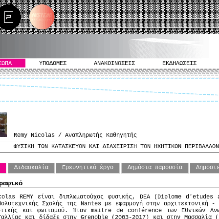
ΣΩΠΑ
ΥΠΟΔΟΜΕΣ
ΑΝΑΚΟΙΝΩΣΕΙΣ
ΕΚΔΗΛΩΣΕΙΣ
Remy Nicolas / Αναπληρωτής Καθηγητής
ΦΥΣΙΚΗ ΤΩΝ ΚΑΤΑΣΚΕΥΩΝ ΚΑΙ ΔΙΑΧΕΙΡΙΣΗ ΤΩΝ ΗΧΗΤΙΚΩΝ ΠΕΡΙΒΑΛΛΟΝ
o
Διδασκαλία
Ερευνητικό έργο
Δημόσια παρουσία
Δημοσι
ραφικό
colas REMY είναι διπλωματούχος φυσικής, DEA (Diplome d'etudes 
Πολυτεχνικής Σχολής της Nantes με εφαρμογή στην αρχιτεκτονική - 
στικής και φωτισμού. Ήταν maitre de conférence των Εθνικών Ανω
Γαλλίας και δίδαξε στην Grenoble (2003-2017) και στην Μασσαλία (