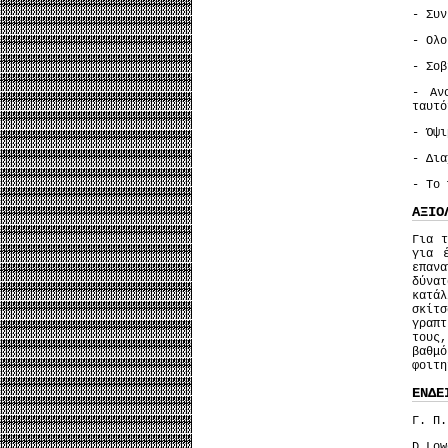
- Συν
- Ολο
- Σοβ
- Αν
ταυτό
- Όψι
- Δια
- Το 
ΑΞΙΟ
Για τ
για 
επαν
δύνα
κατά
σκίτ
γραπτ
τους,
βαθμ
φοιτη
ΕΝΔΕ
Γ. Π
D.Lo