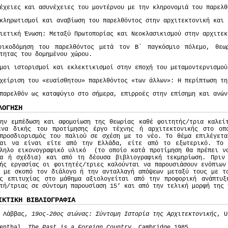
έχειες και ασυνέχειες του μοντέρνου με την κληρονομιά του παρελθ
κληρωτισμοί και αναβίωση του παρελθόντος στην αρχιτεκτονική και 
ιετική Ένωση: Μεταξύ Πρωτοπορίας και Νεοκλασικισμού στην αρχιτεκ
οικοδόμηση του παρελθόντος μετά τον Β΄ παγκόσμιο πόλεμο, θεω
τητας του δομημένου χώρου.
μοι ιστορισμοί και εκλεκτικισμοί στην εποχή του μεταμοντερνισμού
χείριση του «ευαίσθητου» παρελθόντος «των άλλων»: Η περίπτωση τη
παρελθόν ως καταφύγιο στο σήμερα, επιρροές στην επίσημη και ανών
ΛΟΓΗΣΗ
ην εμπέδωση και αφομοίωση της θεωρίας καθέ φοιτητής/τρια καλεί
ένα δικής του προτίμησης έργο τέχνης ή αρχιτεκτονικής στο οπ
απροσδιορισμός του παλιού σε σχέση με το νέο. Το θέμα επιλέγετα
ται να είναι είτε από την Ελλάδα, είτε από το εξωτερικό. Το 
λληλο εικονογραφικό υλικό (το οποίο κατά προτίμηση θα πρέπει να
σα ή σχέδια) και από τη δέουσα βιβλιογραφική τεκμηρίωση. Πριν
ής εργασίας οι φοιτητές/τριες καλούνται να παρουσιάσουν ενόπιων
 με σκοπό τον διάλογο ή την ανταλλαγή απόψεων μεταξύ τους με τ
ός επιτυχίας στο μάθημα αξιολογείται από την προφορική ανάπτυξ
τή/τριας σε σύντομη παρουσίαση 15’ και από την τελική μορφή της 
ΙΚΤΙΚΗ ΒΙΒΛΙΟΓΡΑΦΙΑ
. Λάββας,
19ος-20ος αιώνας: Σύντομη Ιστορία της Αρχιτεκτονικής
, U
wenthal,
The Past is a Foreign Country
, Cambridge,1985