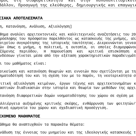
σμός στη διαφορετικότητα και στην πολυπολιτισμικό
βάλλον, Προαγωγή της ελεύθερης, δημιουργικής και επαγωγι
ΣΙΑΚΑ ΑΠΟΤΕΛΕΣΜΑΤΑ
η, Κατανόηση, Ανάλυση, Αξιολόγηση]
θημα αναλύει αρχιτεκτονικές και καλλιτεχνικές αναζητήσεις του 20
ρόσληψης του πρόσφατου παρελθόντος ως κατασκευής της μνήμης, αλ
οιχείου συγκρότησης της ιστορικής ταυτότητας. Διερευνώνται γενεα
ιών όπως η μνήμη, η πολιτική, η ουτοπία, οι οποίες διαμορφώνο
αζόμενης περιόδου. Η παρουσίαση και κριτική επισκόπηση α
νδέσεων γίνεται μέσα από την εξέταση χαρακτηριστικών παραδειγμάτ
ι του μαθήματος είναι:
οικείωση και κατανόηση θεωριών και εννοιών που σχετίζονται με τη
ηματοδότησή του και τη σχέση του με το παρόν, τη νεοτερικότητα σ
ριτική αξιολόγηση κειμένων, έργων τέχνης και αρχιτεκτονημάτων κ
αστικών διαδικασιών στην ιστορία και θεωρία των μεθόδων της αρχι
τανόηση διαφορετικών δομών νοηματοδότησης του χώρου σε σχέση με 
αλλιέργεια αυξημένης κριτικής σκέψης, ενθάρρυνση των φοιτητών/
πική ερμηνεία του χώρου και σχεδιαστική προσέγγιση.
ΕΧΟΜΕΝΟ ΜΑΘΗΜΑΤΟΣ
άθημα θα αναπτυχθούν τα παρακάτω θέματα:
νάδυση της έννοιας του μνημείου και της ιδεολογικής κατασκευής τ