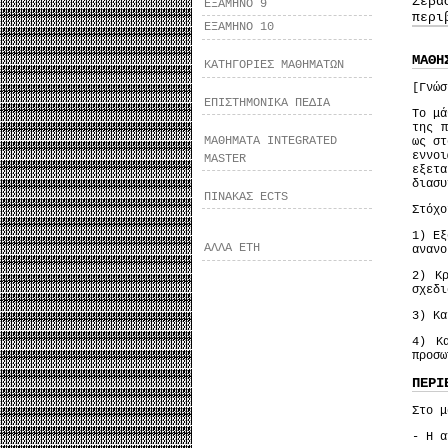
Σεβα
ΕΞΑΜΗΝΟ 9
περι
ΕΞΑΜΗΝΟ 10
ΜΑΘΗ
ΚΑΤΗΓΟΡΙΕΣ ΜΑΘΗΜΑΤΩΝ
[Γνώσ
ΕΠΙΣΤΗΜΟΝΙΚΑ ΠΕΔΙΑ
Το μά
της π
ΜΑΘΗΜΑΤΑ INTEGRATED
ως στ
εννο
MASTER
εξετ
διασυ
ΠΙΝΑΚΑΣ ECTS
Στόχο
1) Εξ
ΑΛΛΑ ΕΤΗ
ανανο
2) Κ
σχεδι
3) Κα
4) Κ
προσω
ΠΕΡΙ
Στο μ
- Η α