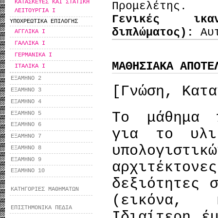
ΚΑΤΑΣΚΕΥΕΣ ΚΑΙ ΣΤΑΤΙΚΗ
Προμελέτης.
ΛΕΙΤΟΥΡΓΙΑ Ι
Γενικές ικα
ΥΠΟΧΡΕΩΤΙΚΑ ΕΠΙΛΟΓΗΣ
διπλώματος):
Αυ
ΑΓΓΛΙΚΑ Ι
ΓΑΛΛΙΚΑ Ι
ΓΕΡΜΑΝΙΚΑ Ι
ΜΑΘΗΣΙΑΚΑ ΑΠΟΤΕ
ΙΤΑΛΙΚΑ Ι
ΕΞΑΜΗΝΟ 2
[Γνώση, Κατα
ΕΞΑΜΗΝΟ 3
ΕΞΑΜΗΝΟ 4
Το μάθημα 
ΕΞΑΜΗΝΟ 5
ΕΞΑΜΗΝΟ 6
για το υλι
ΕΞΑΜΗΝΟ 7
υπολογισ
ΕΞΑΜΗΝΟ 8
ΕΞΑΜΗΝΟ 9
αρχιτέκτο
ΕΞΑΜΗΝΟ 10
δεξιότητες 
ΚΑΤΗΓΟΡΙΕΣ ΜΑΘΗΜΑΤΩΝ
(εικόνα, 
ΕΠΙΣΤΗΜΟΝΙΚΑ ΠΕΔΙΑ
Ιδιαίτερη έ