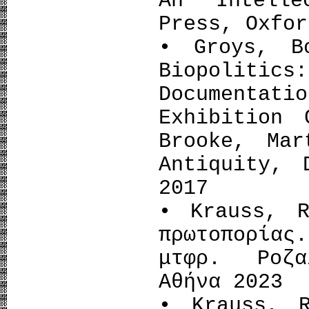
An Intelle
Press, Oxfor
• Groys, B
Biopoliti
Documentati
Exhibition 
Brooke, Mar
Antiquity, 
2017
• Krauss, R
πρωτοπορία
μτφρ. Ροζα
Αθήνα 2023
• Krauss, 