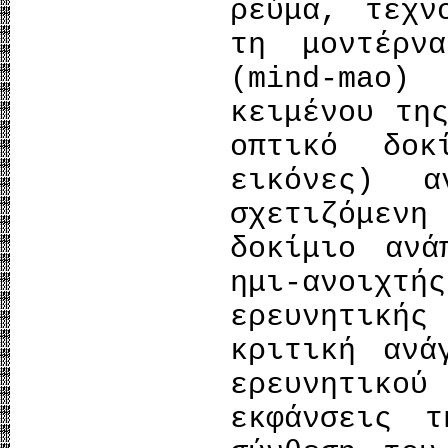
ρεύμα, τεχν
τη μοντέρν
(mind-mao)
κειμένου τη
οπτικό δοκ
εικόνες) 
σχετιζόμεν
δοκίμιο ανά
ημι-ανοιχ
ερευνητικ
κριτική ανά
ερευνητικ
εκφάνσεις