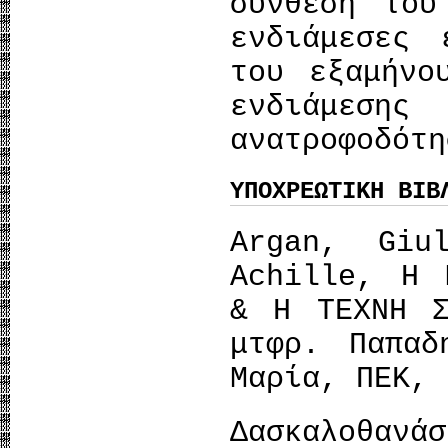
σύνθεση του
ενδιάμεσες 
του εξαμήνο
ενδιάμ
ανατροφοδό
ΥΠΟΧΡΕΩΤΙΚΗ ΒΙΒ
Argan, Giu
Achille, Η 
& Η ΤΕΧΝΗ Σ
μτφρ. Παπαδ
Μαρία, ΠΕΚ, 
Δασκαλοθαν