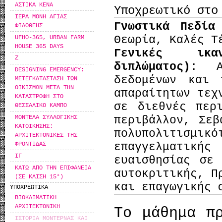
ΑΣΤΙΚΑ ΚΕΝΑ
Υποχρεωτικό στο
ΙΕΡΑ ΜΟΝΗ ΑΓΙΑΣ
Γνωστικά Πεδία
ΦΙΛΟΘΕΗΣ
Θεωρία, Καλές Τ
UFHO-365, URBAN FARM
HOUSE 365 DAYS
Γενικές ικα
Ζ
διπλώματος):
DESIGNING EMERGENCY:
δεδομένων και 
MΕΤΕΓΚΑΤΑΣΤΑΣΗ ΤΩΝ
ΟΙΚΙΣΜΩΝ ΜΕΤΑ ΤΗΝ
απαραίτητων τεχ
ΚΑΤΑΣΤΡΟΦΗ ΣΤΟ
σε διεθνές περ
ΘΕΣΣΑΛΙΚΟ ΚΑΜΠΟ
ΜΟΝΤΕΛΑ ΣΥΛΛΟΓΙΚΗΣ
περιβάλλον, Σεβ
ΚΑΤΟΙΚΗΣΗΣ:
πολυπολιτισμ
ΑΡΧΙΤΕΚΤΟΝΙΚΕΣ ΤΗΣ
ΦΡΟΝΤΙΔΑΣ
επαγγελματική
ΙΓ
ευαισθησίας σε
ΚΑΤΩ ΑΠΟ ΤΗΝ ΕΠΙΦΑΝΕΙΑ
αυτοκριτικής, Π
(ΣΕ ΚΛΙΣΗ 15°)
και επαγωγικής 
ΥΠΟΧΡΕΩΤΙΚΑ
ΒΙΟΚΛΙΜΑΤΙΚΗ
ΑΡΧΙΤΕΚΤΟΝΙΚΗ
Το μάθημα π
ΙΣΤΟΡΙΑ ΜΟΝΤΕΡΝΑΣ ΚΑΙ