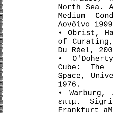
North Sea. 
Medium Con
Λονδίνο 1999
• Obrist, H
of Curating
Du Réel, 200
• O'Dohert
Cube: The 
Space, Univ
1976.
• Warburg, 
επιμ. Sigr
Frankfurt aM