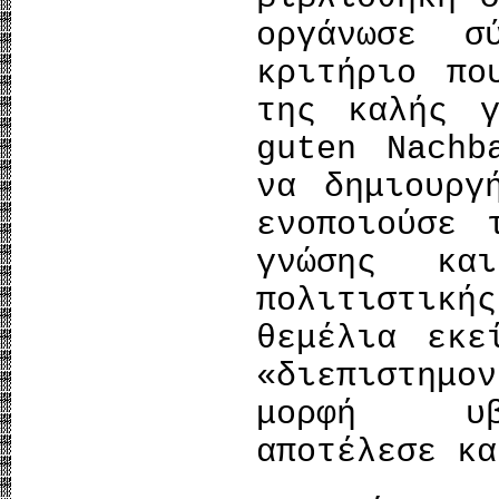
οργάνωσε 
κριτήριο πο
της καλής γ
guten Nachb
να δημιουργ
ενοποιούσε 
γνώσης κα
πολιτιστικ
θεμέλια εκε
«διεπιστημ
μορφή υβρ
αποτέλεσε κα