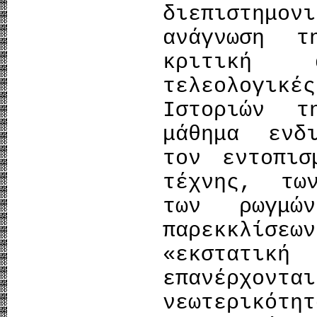
διεπιστημ
ανάγνωση τ
κριτική 
τελεολογικ
Ιστοριών τ
μάθημα ενδ
τον εντοπι
τέχνης, τω
των ρωγμώ
παρεκκλίσεω
«εκστατικ
επανέρχον
νεωτερικ