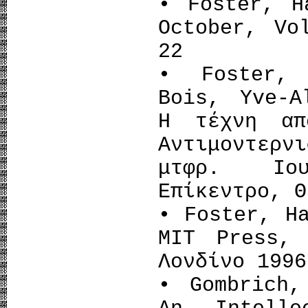
• Foster, H
October, Vo
22
• Foster, 
Bois, Yve-A
Η τέχνη απ
Αντιμοντερ
μτφρ. Ιου
Επίκεντρο, Θ
• Foster, H
MIT Press, 
Λονδίνο 1996
• Gombrich,