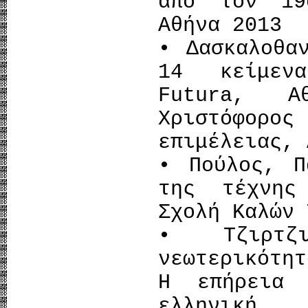
από τον 19
Αθήνα 2013
• Δασκαλοθα
14 κείμεν
Futura, Α
Χριστόφορ
επιμέλειας, 
• Πούλος, Π
της τέχνης
Σχολή Καλών 
• Τζιρτζι
νεωτερικότη
Η επήρεια 
ελληνική