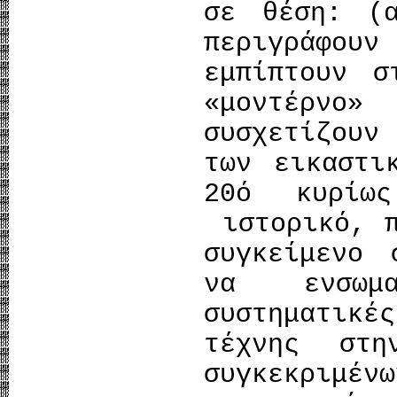
σε θέση: (
περιγράφο
εμπίπτουν σ
«μοντέρνο
συσχετίζουν
των εικαστι
20ό κυρίω
ιστορικό, π
συγκείμενο 
να ενσωμα
συστηματικέ
τέχνης στη
συγκεκριμέν