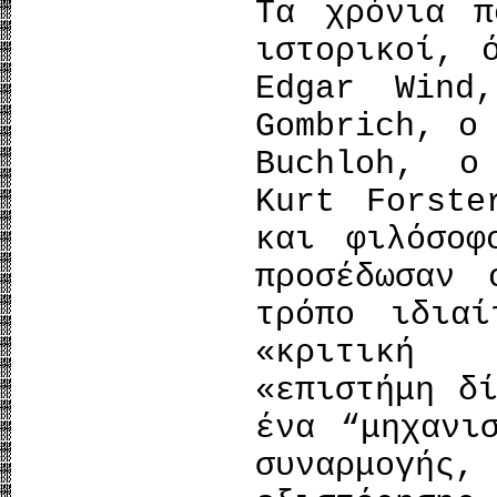
Τα χρόνια π
ιστορικοί, 
Edgar Wind
Gombrich, ο
Buchloh, ο
Kurt Forste
και φιλόσοφ
προσέδωσαν
τρόπο ιδια
«κριτική 
«επιστήμη δ
ένα “μηχανι
συναρμογής,