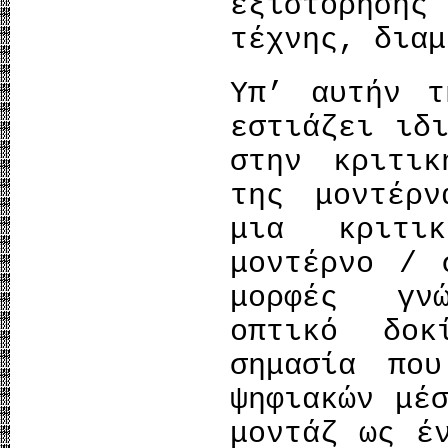
εξιστόρησης
τέχνης, διαμ
Υπ’ αυτήν τ
εστιάζει ιδ
στην κριτικ
της μοντέρν
μια κριτι
μοντέρνο / 
μορφές γν
οπτικό δοκ
σημασία πο
ψηφιακών μέ
μοντάζ ως έ