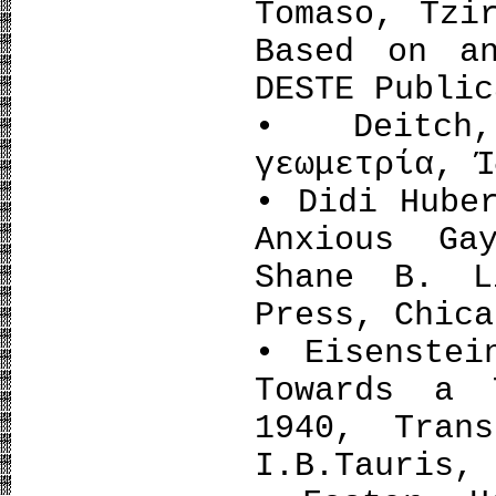
Tomaso, Tzi
Based on a
DESTE Public
• Deitch,
γεωμετρία, Ί
• Didi Hube
Anxious Ga
Shane B. L
Press, Chica
• Eisenstei
Towards a 
1940, Tran
I.B.Tauris, 