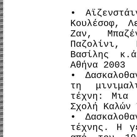
• Αϊζενστά
Κουλέσοφ, Λ
Ζαν, Μπαζ
Παζολίνι, 
Βασίλης κ.
Αθήνα 2003
• Δασκαλοθα
τη μινιμαλ
τέχνη: Μια 
Σχολή Καλών 
• Δασκαλοθα
τέχνης. Η γ