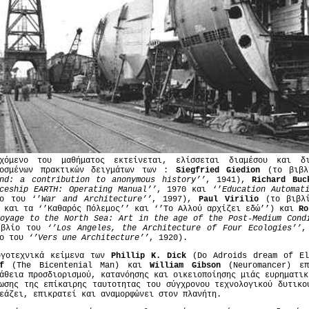
εχόμενο του μαθήματος εκτείνεται, ελίσσεται διαμέσου και δ
μοσμένων πρακτικών δειγμάτων των :
Siegfried Giedion
(το βιβλ
and: a contribution to anonymous history’’
, 1941),
Richard Buc
ceship EARTH: Operating Manual’’
, 1970 και ‘’
Education Automat
ίο του ‘’
War and Architecture’’
, 1997),
Paul Virilio
(το βιβλί
 και τα ‘’Καθαρός Πόλεμος’’ και ‘’Το Αλλού αρχίζει εδώ’’) και
Ro
oyage to the North Sea: Art in the age of the Post-Medium Cond
ιβλίο του
‘’Los Angeles, the Architecture of Four Ecologies’’
,
ίο του
‘’Vers une Architecture’’
, 1920).
ογοτεχνικά κείμενα των
Phillip K. Dick
(Do Adroids dream of El
f
(The Bicentenial Man) και
William Gibson
(Neuromancer) επ
άθεια προσδιορισμού, κατανόησης και οικειοποίησης μιάς ευρηματικ
ωσης της επίκαιρης ταυτοτητας του σύγχρονου τεχνολογικού δυτικο
εάζει, επικρατεί και αναμορφώνει στον πλανήτη.