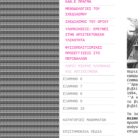
ΚΑΘ.Ε ΠΡΑΓΜΑ
ΜΕΘΟΔΟΛΟΓΙΕΣ ΤΟΥ
ΣΧΕΔΙΑΣΜΟΥ
ΣΧΕΔΙΑΣΜΟΣ ΤΟΥ ΟΡΙΟΥ
ΥΛΟΠΟΙΗΣΕΙΣ: ΕΡΕΥΝΕΣ
ΣΤΗΝ ΑΡΧΙΤΕΚΤΟΝΙΚΗ
ΥΛΙΚΟΤΗΤΑ
ΦΥΣΙΟΠΟΛΙΤΙΣΜΙΚΕΣ
ΠΡΟΣΕΓΓΙΣΕΙΣ ΣΤΟ
ΠΕΡΙΒΑΛΛΟΝ
ΧΩΡΟΙ ΜΙΚΡΗΣ ΚΛΙΜΑΚΑΣ
ΚΑΙ ΑΝΤΙΚΕΙΜΕΝΑ
περι
εφαρ
ΕΞΑΜΗΝΟ 6
Comm
‘’
Spa
ΕΞΑΜΗΝΟ 7
βιβλ
1994,
ΕΞΑΜΗΝΟ 8
‘’A v
ΕΞΑΜΗΝΟ 9
το β
βιβλ
ΕΞΑΜΗΝΟ 10
Τα λ
Asimo
ΚΑΤΗΓΟΡΙΕΣ ΜΑΘΗΜΑΤΩΝ
προσπ
ανάγν
επιρρ
ΕΠΙΣΤΗΜΟΝΙΚΑ ΠΕΔΙΑ