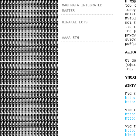
Η παρ
ΜΑΘΗΜΑΤΑ INTEGRATED
του 
τοπογ
MASTER
ποικ
πνευμ
ΠΙΝΑΚΑΣ ECTS
και τ
τις ι
της 
μηχαν
ΑΛΛΑ ΕΤΗ
ενισ
μαθήμ
ΑΞΙΟ
Οι φο
(όψε
της, 
ΥΠΟΧ
ΔΙΚΤΥ
Για τ
http:
http:
για τ
http:
http:
για τ
http:
hl=el