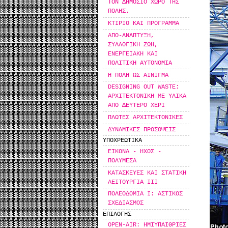
ΤΟΝ ΔΗΜΟΣΙΟ ΧΩΡΟ ΤΗΣ
ΠΟΛΗΣ.
ΚΤΙΡΙΟ ΚΑΙ ΠΡΟΓΡΑΜΜΑ
ΑΠΟ-ΑΝΑΠΤΥΞΗ,
ΣΥΛΛΟΓΙΚΗ ΖΩΗ,
ΕΝΕΡΓΕΙΑΚΗ ΚΑΙ
ΠΟΛΙΤΙΚΗ ΑΥΤΟΝΟΜΙΑ
Η ΠΟΛΗ ΩΣ ΑΙΝΙΓΜΑ
DESIGNING OUT WASTE:
ΑΡΧΙΤΕΚΤΟΝΙΚΗ ΜΕ ΥΛΙΚΑ
ΑΠΟ ΔΕΥΤΕΡΟ ΧΕΡΙ
ΠΛΩΤΕΣ ΑΡΧΙΤΕΚΤΟΝΙΚΕΣ
ΔΥΝΑΜΙΚΕΣ ΠΡΟΣΟΨΕΙΣ
ΥΠΟΧΡΕΩΤΙΚΑ
ΕΙΚΟΝΑ - ΗΧΟΣ -
ΠΟΛΥΜΕΣΑ
ΚΑΤΑΣΚΕΥΕΣ ΚΑΙ ΣΤΑΤΙΚΗ
ΛΕΙΤΟΥΡΓΙΑ ΙΙΙ
ΠΟΛΕΟΔΟΜΙΑ Ι: ΑΣΤΙΚΟΣ
ΣΧΕΔΙΑΣΜΟΣ
ΕΠΙΛΟΓΗΣ
OPEN-AIR: ΗΜΙΥΠΑΙΘΡΙΕΣ