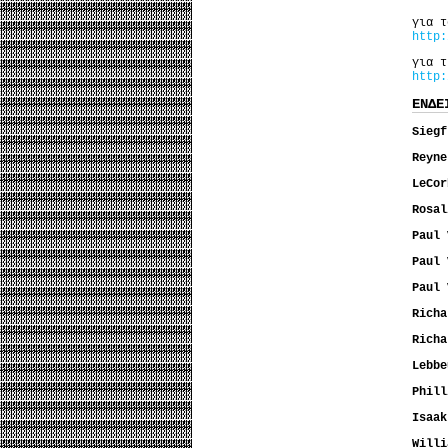
για τ
http:
για τ
http:
ΕΝΔΕ
Siegf
Reyne
LeCor
Rosa
Paul 
Paul 
Paul
Richa
Richa
Lebbe
Phill
Isaak
Willi