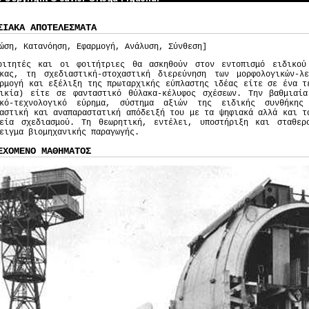
ΣΙΑΚΑ ΑΠΟΤΕΛΕΣΜΑΤΑ
ώση, Κατανόηση, Εφαρμογή, Ανάλυση, Σύνθεση]
οιτητές και οι φοιτήτριες θα ασκηθούν στον εντοπισμό ειδικού
ακας, τη σχεδιαστική-στοχαστική διερεύνηση των μορφολογικών-λ
ρμογή και εξέλιξη της πρωταρχικής εύπλαστης ιδέας είτε σε ένα τ
οικία) είτε σε φανταστικό θύλακα-κέλυφος σχέσεων. Την βαθμιαί
ικό-τεχνολογικό εύρημα, σύστημα αξιών της ειδικής συνθήκης
αστική και αναπαραστατική απόδειξή του με τα ψηφιακά αλλά και τ
λεία σχεδιασμού. Τη θεωρητική, εντέλει, υποστήριξη και σταθερ
ειγμα βιομηχανικής παραγωγής.
ΕΧΟΜΕΝΟ ΜΑΘΗΜΑΤΟΣ