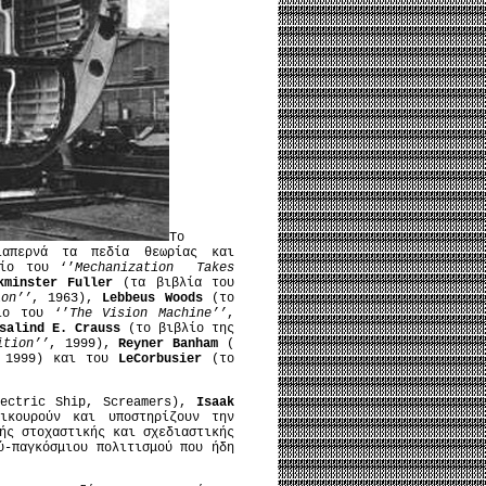
Το
ιαπερνά τα πεδία θεωρίας και
ίο του ‘’
Mechanization Takes
kminster Fuller
(τα βιβλία του
ion’’
, 1963),
Lebbeus Woods
(το
ο του ‘’
The Vision Machine’’
,
salind E. Crauss
(το βιβλίο της
ition’’
, 1999),
Reyner Banham
(
 1999) και του
LeCorbusier
(το
ectric Ship, Screamers),
Isaak
ικουρούν και υποστηρίζουν την
ής στοχαστικής και σχεδιαστικής
ύ-παγκόσμιου πολιτισμού που ήδη