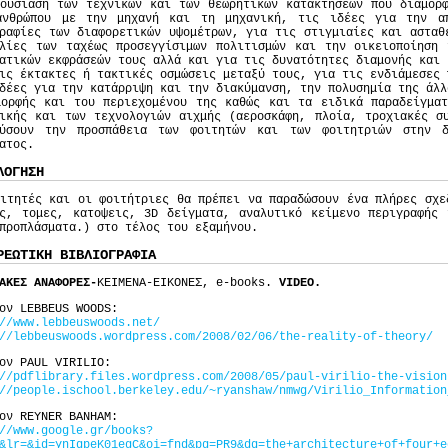
ουσίαση των τεχνικών και των θεωρητικών κατακτήσεων που διαμόρ
ανθρώπου με την μηχανή και τη μηχανική, τις ιδέες για την α
ραφίες των διαφορετικών υψομέτρων, για τις στιγμιαίες και ασταθ
ιλίες των ταχέως προσεγγίσιμων πολιτισμών και την οικειοποίηση 
ατικών εκφράσεών τους αλλά και για τις δυνατότητες διαμονής και 
ις έκτακτες ή τακτικές οσμώσεις μεταξύ τους, για τις ενδιάμεσες 
δέες για την κατάρριψη και την διακύμανση, την πολυσημία της άλλ
μορφής και του περιεχομένου της καθώς και τα ειδικά παραδείγματ
ικής και των τεχνολογιών αιχμής (αεροσκάφη, πλοία, τροχιακές σ
χύσουν την προσπάθεια των φοιτητών και των φοιτητριών στην δ
ατος.
ΛΟΓΗΣΗ
ιτητές και οι φοιτήτριες θα πρέπει να παραδώσουν ένα πλήρες σχε
ις, τομες, κατοψεις, 3D δείγματα, αναλυτικό κείμενο περιγραφής 
προπλάσματα.) στο τέλος του εξαμήνου.
ΡΕΩΤΙΚΗ ΒΙΒΛΙΟΓΡΑΦΙΑ
ΑΚΕΣ ΑΝΑΦΟΡΕΣ-
KEIMENA-EIKONEΣ, e-books.
VIDEO.
ον LEBBEUS WOODS:
//www.lebbeuswoods.net/
//lebbeuswoods.wordpress.com/2008/02/06/the-reality-of-theory/
ον PAUL VIRILIO:
//pdflibrary.files.wordpress.com/2008/05/paul-virilio-the-vision
//people.ischool.berkeley.edu/~ryanshaw/nmwg/Virilio_Information
ον REYNER BANHAM:
//www.google.gr/books?
&lr=&id=ynIqpeK01egC&oi=fnd&pg=PR9&dq=the+architecture+of+four+e