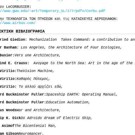
ον LeCORBUSIER:
//www.gwu.edu/~art/Temporary_SL/177/pdfs/Corbu.pdf
ην ΤΕΧΝΟΛΟΓΙΑ ΤΩΝ ΠΤΗΣΕΩΝ και τις ΚΑΤΑΣΚΕΥΕΣ ΑΕΡΟΣΚΑΦΩΝ:
//www.airbus.com/
ΙΚΤΙΚΗ ΒΙΒΛΙΟΓΡΑΦΙΑ
ried Giedion
:
Mechanization Takes Command: a contribution to an
r Banham
: Los Angeles, the Architecture of Four Ecologies,
busier:
Vers une Architecture,
lind E. Crauss:
A
voyage to the North Sea: Art in the age of the 
Virilio:
The
Vision Machine,
Virilio:
Καθαρός Πόλεμος,
 Virilio:
Το αλλού αρχίζει εδώ,
rd Buckminster Fuller:
Spaceship EARTH: Operating Manual,
rd Buckminster Fuller:
Education Automation,
us Woods
War and Architecture,
ip K. Dick
Do Adroids dream of Electric Ship,
 Asimof
The Bicentenial Man,
am Gibson
Neuromancer.