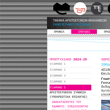
ΠΡΟΦΙΛ
ΣΠΟΥΔΕΣ
ΠΡΟ
ΠΡΟΠΤΥΧΙΑΚΟ
2024-25
ΧΩΡΟ
ΕΞΑΜΗΝΟ 1
ΙΟΡΔ
ΑΣ1
ΕΞΑΜΗΝΟ 2
Επιλ
ΕΞΑΜΗΝΟ 3
Γνωσ
ΕΞΑΜΗΝΟ 4
Γενι
δεδο
ΕΞΑΜΗΝΟ 5
Αυτό
ΑΡΧΙΤΕΚΤΟΝΙΚΗ ΣΥΝΘΕΣΗ
ελεύ
(ΥΠΟΧΡΕΩΤΙΚΑ ΕΠΙΛΟΓΗΣ)
ΑΝΑΚΑΤΑΣΚΕΥΕΣ ΤΟΥ
ΕΔΑΦΟΥΣ: ΣΧΕΔΙΑΖΟΝΤΑΣ