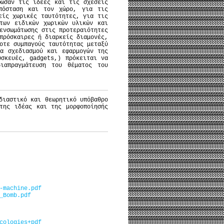
φωσαν τις ιδέες και τις σχέσεις
πόσταση και τον χώρο, για τις
είς χωρικές ταυτότητες, για τις
των ειδικών χωρικών υλικών και
ενσωμάτωσης στις προτεραιότητες
πρόσκαιρες ή διαρκείς διαμονές,
οτε συμπαγούς ταυτότητας μεταξύ
α σχεδιασμού και εφαρμογών της
υσκευές, gadgets,) πρόκειται να
ιαπραγμάτευση του θέματος του
διαστικό και θεωρητικό υπόβαθρο
της ιδέας και της μορφοποίησής
-machine.pdf
_Bomb.pdf
cologies+pdf