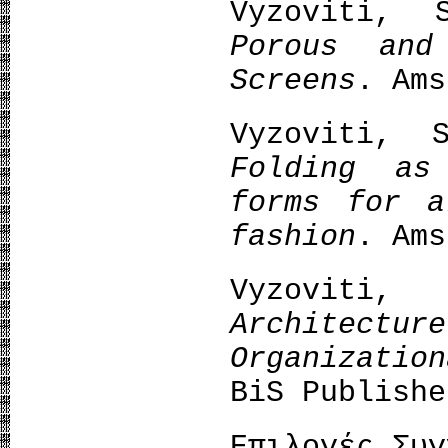
Vyzoviti,
Porous and
Screens
. Ams
Vyzoviti,
Folding as
forms for a
fashion
. Ams
Vyzovi
Architectur
Organizatio
BiS Publishe
Επιλογές Συγ