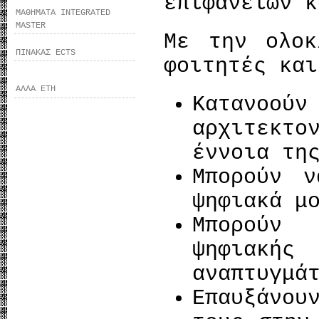
επιφανειών κ
ΜΑΘΗΜΑΤΑ INTEGRATED
MASTER
Με την ολο
ΠΙΝΑΚΑΣ ECTS
φοιτητές και
ΑΛΛΑ ΕΤΗ
Κατανοού
αρχιτεκτ
έννοια τη
Μπορούν ν
ψηφιακά μ
Μπορούν 
ψηφιακ
αναπτυγμά
Επαυξάνου