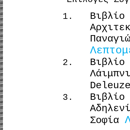
Βιβλ
Αρχιτ
Πανα
Λεπτομ
Βιβλίο
Λάιμπν
Deleuz
Βιβλίο
Αδηλε
Σοφία