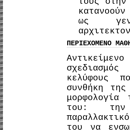
τους στην
κατανοούν
ως γεν
αρχιτεκτο
ΠΕΡΙΕΧΟΜΕΝΟ ΜΑΘ
Αντικείμεν
σχεδιασμό
κελύφους π
συνθήκη της
μορφολογία
του: την
παραλλακτι
του να ενσω