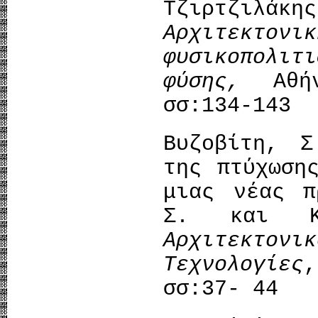
Τζιρτζιλάκ
Αρχιτεκτ
φυσικοπολι
φύσης,
Αθήνα
σσ:134-143
Βυζοβίτη, Σ
της πτύχωση
μιας νέας π
Σ. και Κα
Αρχιτεκτονι
Τεχνολογίες
σσ:37- 44