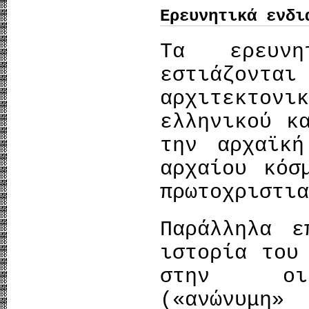
Ερευνητικά ενδι
Τα ερευνη
εστιάζοντ
αρχιτεκτον
ελληνικού κ
την αρχαϊκ
αρχαίου κόσ
πρωτοχριστι
Παράλληλα ε
ιστορία του
στην οικ
(«ανώνυμη