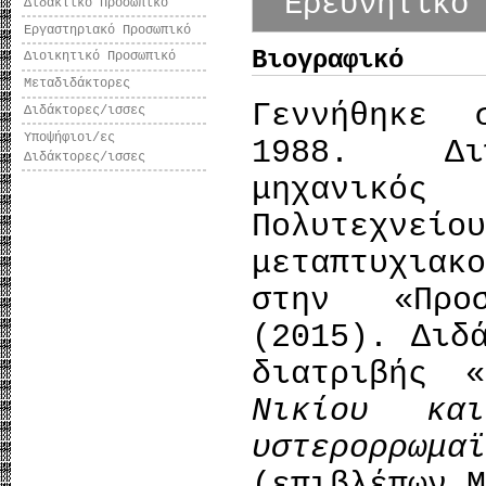
Ερευνητικό
Διδακτικό Προσωπικό
Εργαστηριακό Προσωπικό
Βιογραφικό
Διοικητικό Προσωπικό
Μεταδιδάκτορες
Γεννήθηκε 
Διδάκτορες/ισσες
Υποψήφιοι/ες
1988. Διπ
Διδάκτορες/ισσες
μηχανικός
Πολυτεχν
μεταπτυχιακ
στην «Προ
(2015). Διδ
διατριβής «
Νικίου κ
υστερορρωμα
(επιβλέπων 