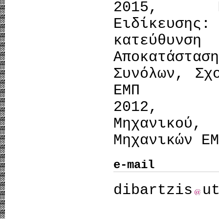
2015, Με
Ειδίκευση
κατεύθυν
Αποκατάστα
Συνόλων, Σχ
ΕΜΠ
2012, Δ
Μηχανικού
Μηχανικών Ε
e-mail
dibartzis
u