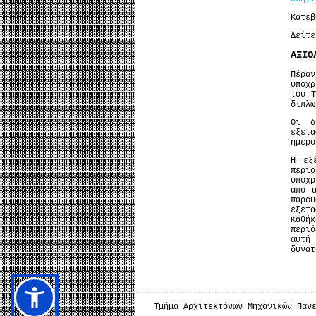
Κατε
Δείτ
ΑΞΙΟ
Πέρα
υποχρ
του 
διπλω
Οι δ
εξετ
ημερο
Η εξ
περί
υποχρ
από 
παρο
εξετ
Καθήκ
περι
αυτή
δυνατ
Τμήμα Αρχιτεκτόνων Μηχανικών Παν