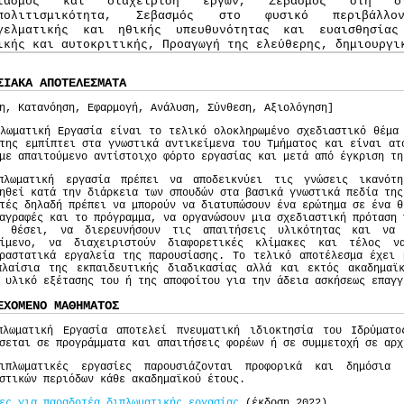
διασμός και διαχείριση έργων, Σεβασμός στη δι
υπολιτισμικότητα, Σεβασμός στο φυσικό περιβάλλο
γελματικής και ηθικής υπευθυνότητας και ευαισθησία
ικής και αυτοκριτικής, Προαγωγή της ελεύθερης, δημιουργι
ΣΙΑΚΑ ΑΠΟΤΕΛΕΣΜΑΤΑ
η, Κατανόηση, Εφαρμογή, Ανάλυση, Σύνθεση, Αξιολόγηση]
λωματική Εργασία είναι το τελικό ολοκληρωμένο σχεδιαστικό θέμα
της εμπίπτει στα γνωστικά αντικείμενα του Τμήματος και είναι ατ
με απαιτούμενο αντίστοιχο φόρτο εργασίας και μετά από έγκριση τη
πλωματική εργασία πρέπει να αποδεικνύει τις γνώσεις ικανότ
ηθεί κατά την διάρκεια των σπουδών στα βασικά γνωστικά πεδία της
τές δηλαδή πρέπει να μπορούν να διατυπώσουν ένα ερώτημα σε ένα θ
αγραφές και το πρόγραμμα, να οργανώσουν μια σχεδιαστική πρόταση 
ν θέσει, να διερευνήσουν τις απαιτήσεις υλικότητας και να
είμενο, να διαχειριστούν διαφορετικές κλίμακες και τέλος ν
αραστατικά εργαλεία της παρουσίασης. Το τελικό αποτέλεσμα έχει 
πλαίσια της εκπαιδευτικής διαδικασίας αλλά και εκτός ακαδημαϊ
 υλικό εξέτασης του ή της αποφοίτου για την άδεια ασκήσεως επαγ
ΕΧΟΜΕΝΟ ΜΑΘΗΜΑΤΟΣ
πλωματική Εργασία αποτελεί πνευματική ιδιοκτησία του Ιδρύματ
σεται σε προγράμματα και απαιτήσεις φορέων ή σε συμμετοχή σε αρχ
ιπλωματικές εργασίες παρουσιάζονται προφορικά και δημόσια
στικών περιόδων κάθε ακαδημαϊκού έτους.
ες για παραδοτέα διπλωματικής εργασίας
(έκδοση 2022).