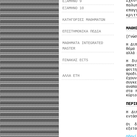
Σχε
ΕΞΑΜΗΝΟ 9
πολ
ΕΞΑΜΗΝΟ 10
επαγ
κριτ
ΚΑΤΗΓΟΡΙΕΣ ΜΑΘΗΜΑΤΩΝ
ΜΑΘΗ
ΕΠΙΣΤΗΜΟΝΙΚΑ ΠΕΔΙΑ
[Γνώσ
ΜΑΘΗΜΑΤΑ INTEGRATED
Η Διπ
MASTER
θέμα 
αλλά 
ΠΙΝΑΚΑΣ ECTS
Η δι
αποκτ
φοιτη
προδι
ΑΛΛΑ ΕΤΗ
έχου
συγκ
αναπ
στα 
κύριο
ΠΕΡΙ
Η Δι
εντάσ
Οι δ
εξετα
Oδηγί