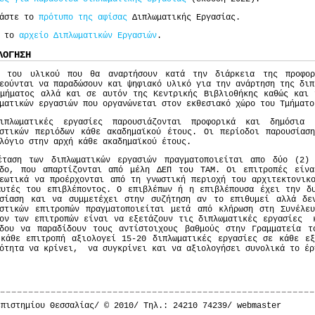
βάστε το
πρότυπο της αφίσας
Διπλωματικής Εργασίας.
ε το
αρχείο Διπλωματικών Εργασιών
.
ΛΟΓΗΣΗ
ν του υλικού που θα αναρτήσουν κατά την διάρκεια της προφορ
εούνται να παραδώσουν και ψηφιακό υλικό για την ανάρτηση της διπ
Τμήματος αλλά και σε αυτόν της Κεντρικής Βιβλιοθήκης καθώς και 
ματικών εργασιών που οργανώνεται στον εκθεσιακό χώρο του Τμήματο
ιπλωματικές εργασίες παρουσιάζονται προφορικά και δημόσια
αστικών περιόδων κάθε ακαδημαϊκού έτους. Οι περίοδοι παρουσίαση
λόγιο στην αρχή κάθε ακαδημαϊκού έτους.
έταση των διπλωματικών εργασιών πραγματοποιείται απο δύο (2)
οδο, που απαρτίζονται από μέλη ΔΕΠ του ΤΑΜ. Οι επιτροπές είν
εωτικά να προέρχονται από τη γνωστική περιοχή του αρχιτεκτονικ
αυτές του επιβλέποντος. Ο επιβλέπων ή η επιβλέπουσα έχει την δυ
υσίαση και να συμμετέχει στην συζήτηση αν το επιθυμεί αλλά δε
αστικών επιτροπών πραγματοποιείται μετά από κλήρωση στη Συνέλε
ον των επιτροπών είναι να εξετάζουν τις διπλωματικές εργασίες 
όδου να παραδίδουν τους αντίστοιχους βαθμούς στην Γραμματεία τ
 κάθε επιτροπή αξιολογεί 15-20 διπλωματικές εργασίες σε κάθε ε
ότητα να κρίνει, να συγκρίνει και να αξιολογήσει συνολικά το έρ
επιστημίου Θεσσαλίας/ © 2010/ Τηλ.: 24210 74239/
webmaster