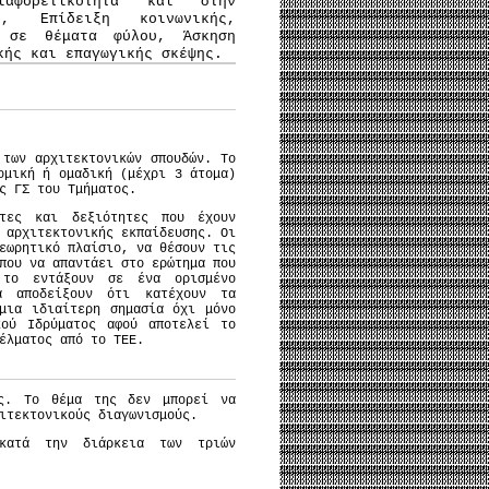
αφορετικότητα και στην
ν, Επίδειξη κοινωνικής,
ς σε θέματα φύλου, Άσκηση
κής και επαγωγικής σκέψης.
 των αρχιτεκτονικών σπουδών. Το
ομική ή ομαδική (μέχρι 3 άτομα)
ς ΓΣ του Τμήματος.
ητες και δεξιότητες που έχουν
 αρχιτεκτονικής εκπαίδευσης. Οι
εωρητικό πλαίσιο, να θέσουν τις
που να απαντάει στο ερώτημα που
 το εντάξουν σε ένα ορισμένο
α αποδείξουν ότι κατέχουν τα
μια ιδιαίτερη σημασία όχι μόνο
κού Ιδρύματος αφού αποτελεί το
γέλματος από το ΤΕΕ.
ος. Το θέμα της δεν μπορεί να
ιτεκτονικούς διαγωνισμούς.
 κατά την διάρκεια των τριών