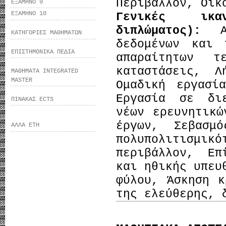
Περιβάλλον, Οικ
ΕΞΑΜΗΝΟ 9
ΕΞΑΜΗΝΟ 10
Γενικές ικα
διπλώματος):
ΚΑΤΗΓΟΡΙΕΣ ΜΑΘΗΜΑΤΩΝ
δεδομένων και 
ΕΠΙΣΤΗΜΟΝΙΚΑ ΠΕΔΙΑ
απαραίτητων τ
καταστάσεις, Λ
ΜΑΘΗΜΑΤΑ INTEGRATED
MASTER
Ομαδική εργασί
Εργασία σε διε
ΠΙΝΑΚΑΣ ECTS
νέων ερευνητικώ
έργων, Σεβασμ
ΑΛΛΑ ΕΤΗ
πολυπολιτισμ
περιβάλλον, Επ
και ηθικής υπευ
φύλου, Άσκηση κ
της ελεύθερης, 