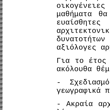
οικογένει
μαθήματα θα
ευαίσθη
αρχιτεκτον
δυνατοτήτ
αξιόλογες αρ
Για το έτος
ακόλουθα θέμ
- Σχεδιασμ
γεωγραφικά π
- Ακραία αρ