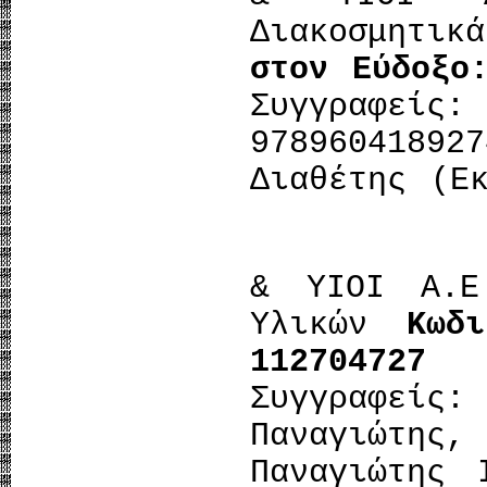
Διακοσμητ
στον Εύδοξο
Συγγραφεί
978960418
Διαθέτης (Ε
& ΥΙΟΙ Α.
Υλικών
Κωδ
112704727
Έκ
Συγγραφεί
Παναγιώτη
Παναγιώτης 