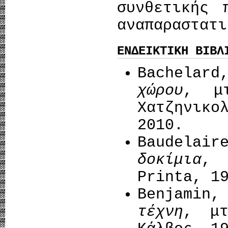
συνθετικής 
αναπαραστατι
ΕΝΔΕΙΚΤΙΚΗ ΒΙΒΛ
Bachelar
χώρου
, μ
Χατζηνικ
2010.
Baudela
δοκίμια
, 
Printa, 1
Benjamin
τέχνη
, μτ