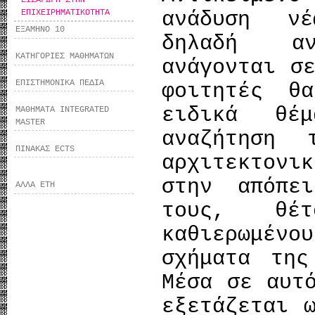
ΕΠΙΧΕΙΡΗΜΑΤΙΚΟΤΗΤΑ
ανάδυση νέ
ΕΞΑΜΗΝΟ 10
δηλαδή αν
ΚΑΤΗΓΟΡΙΕΣ ΜΑΘΗΜΑΤΩΝ
ανάγονται σ
ΕΠΙΣΤΗΜΟΝΙΚΑ ΠΕΔΙΑ
φοιτητές θ
ειδικά θέμ
ΜΑΘΗΜΑΤΑ INTEGRATED
MASTER
αναζήτηση 
ΠΙΝΑΚΑΣ ECTS
αρχιτεκτονι
στην απόπε
ΑΛΛΑ ΕΤΗ
τους, θέτ
καθιερωμέν
σχήματα της
Μέσα σε αυτ
εξετάζεται 