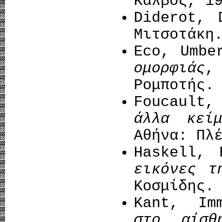
Κάλβος, 1
Diderot,
Μιτσοτάκη
Eco, Umbe
ομορφιάς
,
Ρομποτής.
Foucault
άλλα κείμ
Αθήνα: Πλ
Haskell,
εικόνες τ
Κοσμίδης.
Kant, Im
στο αίσθ