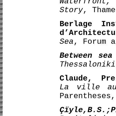
Waterfront,
Story
, Thame
Berlage Ins
d’Architectu
Sea
, Forum a
Between sea
Thessaloniki
Claude, Pre
La ville a
Parentheses,
Çïyle,B.S.;