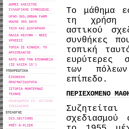
ΔΟΜΕΣ ΚΛΕΙΣΤΗΣ
Το μάθημα ε
ΣΥΛΛΟΓΙΚΗΣ ΣΥΜΒΙΩΣΗΣ.
UFHO-365,URBAN FARM
τη χρήση 
HOUSE 365 DAYS
αστικού σχε
ΤΑΞΗ ΚΑΙ ΔΙΑΤΑΡΑΧΗ
ΠΑΛΙΑ ΚΕΛΥΦΗ – ΝΕΕΣ
συνθήκες πο
ΧΡΗΣΕΙΣ
τοπική ταυτ
ΤΟΠΙΑ ΣΕ ΚΙΝΗΣΗ: ΤΟ
ΑΡΧΙΠΕΛΑΓΟΣ
ευρύτερες 
ΚΑΤΩ ΑΠΟ ΤΗΝ ΕΠΙΦΑΝΕΙΑ
(ΣΕ ΚΛΙΣΗ 15°)
των πόλεω
ΥΠΟΧΡΕΩΤΙΚΑ
επίπεδο.
ΕΙΚΟΝΙΚΗ
ΠΡΑΓΜΑΤΙΚΟΤΗΤΑ
ΙΣΤΟΡΙΑ ΜΟΝΤΕΡΝΑΣ
ΠΕΡΙΕΧΟΜΕΝΟ ΜΑΘ
ΤΕΧΝΗΣ
ΠΟΛΕΟΔΟΜΙΑ ΙΙ: ΑΣΤΙΚΟΣ
Συζητείτα
ΣΧΕΔΙΑΣΜΟΣ
ΕΠΙΛΟΓΗΣ
σχεδιασμού 
DIS.SECTIONS
το 1955 μέ
PRÊT-À-PLIER