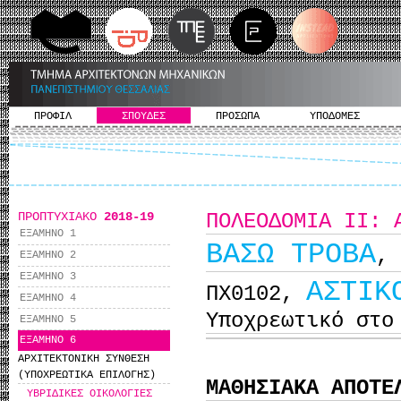
ΠΡΟΦΙΛ
ΣΠΟΥΔΕΣ
ΠΡΟΣΩΠΑ
ΥΠΟΔΟΜΕΣ
ΠΡΟΠΤΥΧΙΑΚΟ
2018-19
ΠΟΛΕΟΔΟΜΙΑ ΙΙ: 
ΕΞΑΜΗΝΟ 1
ΒΑΣΩ ΤΡΟΒΑ
,
ΕΞΑΜΗΝΟ 2
ΕΞΑΜΗΝΟ 3
ΑΣΤΙΚ
ΠΧ0102,
ΕΞΑΜΗΝΟ 4
Υποχρεωτικό στο
ΕΞΑΜΗΝΟ 5
ΕΞΑΜΗΝΟ 6
ΑΡΧΙΤΕΚΤΟΝΙΚΗ ΣΥΝΘΕΣΗ
(ΥΠΟΧΡΕΩΤΙΚΑ ΕΠΙΛΟΓΗΣ)
ΜΑΘΗΣΙΑΚΑ ΑΠΟΤΕ
ΥΒΡΙΔΙΚΕΣ ΟΙΚΟΛΟΓΙΕΣ