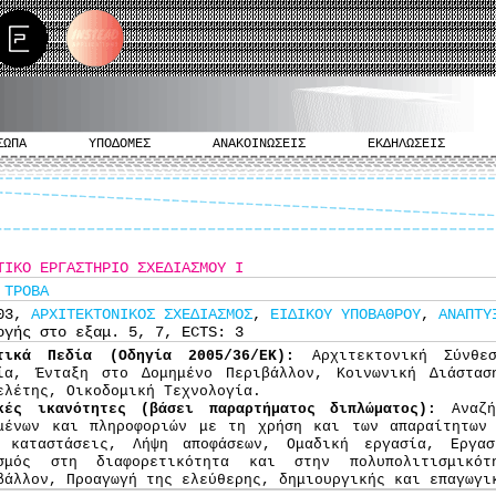
ΣΩΠΑ
ΥΠΟΔΟΜΕΣ
ΑΝΑΚΟΙΝΩΣΕΙΣ
ΕΚΔΗΛΩΣΕΙΣ
ΤΙΚΟ ΕΡΓΑΣΤΗΡΙΟ ΣΧΕΔΙΑΣΜΟΥ Ι
 ΤΡΟΒΑ
303,
ΑΡΧΙΤΕΚΤΟΝΙΚΟΣ ΣΧΕΔΙΑΣΜΟΣ
,
ΕΙΔΙΚΟΥ ΥΠΟΒΑΘΡΟΥ
,
ΑΝΑΠΤΥ
ογής στο εξαμ. 5, 7, ECTS: 3
στικά Πεδία (Οδηγία 2005/36/ΕΚ):
Αρχιτεκτονική Σύνθε
ία, Ένταξη στο Δομημένο Περιβάλλον, Κοινωνική Διάστασ
ελέτης, Οικοδομική Τεχνολογία.
κές ικανότητες (βάσει παραρτήματος διπλώματος):
Αναζ
μένων και πληροφοριών με τη χρήση και των απαραίτητων 
 καταστάσεις, Λήψη αποφάσεων, Ομαδική εργασία, Εργασ
σμός στη διαφορετικότητα και στην πολυπολιτισμικό
βάλλον, Προαγωγή της ελεύθερης, δημιουργικής και επαγωγι