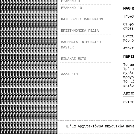
ΕΞΑΜΗΝΟ 9
ΜΑΘΗ
ΕΞΑΜΗΝΟ 10
[Γνώσ
ΚΑΤΗΓΟΡΙΕΣ ΜΑΘΗΜΑΤΩΝ
Οι φο
αποτέ
ΕΠΙΣΤΗΜΟΝΙΚΑ ΠΕΔΙΑ
Εκπα
που δ
ΜΑΘΗΜΑΤΑ INTEGRATED
MASTER
Αποκτ
ΠΕΡΙ
ΠΙΝΑΚΑΣ ECTS
Το μά
Τμήμ
σχεδ
ΑΛΛΑ ΕΤΗ
προγρ
Το μ
επιλ
ΛΕΞΕ
εντατ
Τμήμα Αρχιτεκτόνων Μηχανικών Παν