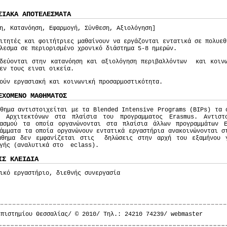
ΣΙΑΚΑ ΑΠΟΤΕΛΕΣΜΑΤΑ
η, Κατανόηση, Εφαρμογή, Σύνθεση, Αξιολόγηση]
ιτητές και φοιτήτριες μαθαίνουν να εργάζονται εντατικά σε πολυεθ
λεσμα σε περιορισμένο χρονικό διάστημα 5-8 ημερών.
ιδεύονται στην κατανόηση και αξιολόγηση περιβαλλόντων και κοινω
εν τους ειναι οικεία.
ούν εργασιακή και κοινωνική προσαρμοστικότητα.
ΕΧΟΜΕΝΟ ΜΑΘΗΜΑΤΟΣ
θημα αντιστοιχείται με τα Blended Intensive Programs (BIPs) τα 
α Αρχιτεκτόνων στα πλαίσια του προγραμματος Erasmus. Αντιστ
ιασμού τα οποία οργανώνονται στα πλαίσια άλλων προγραμμάτων 
άμματα τα οποία οργανώνουν εντατικά εργαστήρια ανακοινώνονται σ
άθημα δεν εμφανίζεται στις δηλώσεις στην αρχή του εξαμήνου γ
ογής (αναλυτικά στο eclass).
ΙΣ ΚΛΕΙΔΙΑ
ικό εργαστήριο, διεθνής συνεργασία
επιστημίου Θεσσαλίας/ © 2010/ Τηλ.: 24210 74239/
webmaster