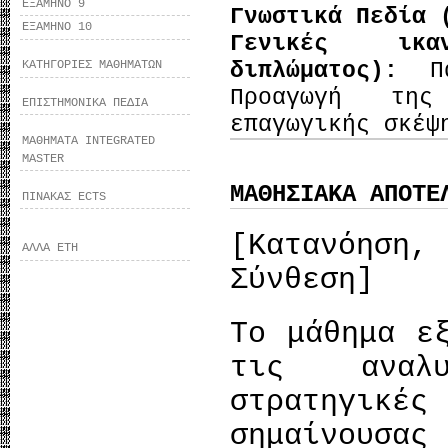
ΕΞΑΜΗΝΟ 9
Γνωστικά Πεδία 
ΕΞΑΜΗΝΟ 10
Γενικές ικα
διπλώματος):
Π
ΚΑΤΗΓΟΡΙΕΣ ΜΑΘΗΜΑΤΩΝ
Προαγωγή της
ΕΠΙΣΤΗΜΟΝΙΚΑ ΠΕΔΙΑ
επαγωγικής σκέψ
ΜΑΘΗΜΑΤΑ INTEGRATED
MASTER
ΜΑΘΗΣΙΑΚΑ ΑΠΟΤΕ
ΠΙΝΑΚΑΣ ECTS
[Κατανόησ
ΑΛΛΑ ΕΤΗ
Σύνθεση]
Το μάθημα ε
τις αναλυ
στρατηγι
σημαίνουσα