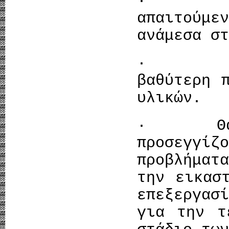
· Θα έ
απαιτούμε
ανάμεσα στ
· Θα έχ
βαθύτερη 
υλικών.
· Θα έχ
προσεγγ
προβλήμα
την εικασ
επεξεργασ
για την τ