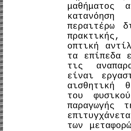
μαθήματος 
κατανόηση
περαιτέρω δ
πρακτικής
οπτική αντί
τα επίπεδα 
τις αναπαρ
είναι εργασ
αισθητική 
του φυσικο
παραγωγής 
επιτυγχάνετ
των μεταφορ