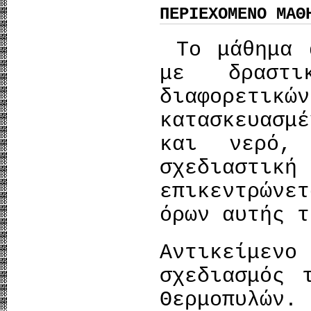
ΠΕΡΙΕΧΟΜΕΝΟ ΜΑΘ
Το μάθημα α
με δραστι
διαφορετικώ
κατασκευασμ
και νερό,
σχεδιαστι
επικεντρών
όρων αυτής τ
Αντικείμεν
σχεδιασμός 
Θερμοπυλών.