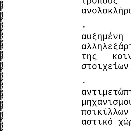
τρόπου
ανολοκλήρ
· Θα έ
αυξημ
αλληλεξά
της κοι
στοιχείων
· Θα 
αντιμετώ
μηχανισ
ποικίλλων
αστικό χώ