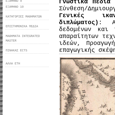
Γνωστικά Πεδία
ΕΞΑΜΗΝΟ 9
ΕΞΑΜΗΝΟ 10
Σύνθεση/Δημιουρ
Γενικές ικα
ΚΑΤΗΓΟΡΙΕΣ ΜΑΘΗΜΑΤΩΝ
διπλώματος):
ΕΠΙΣΤΗΜΟΝΙΚΑ ΠΕΔΙΑ
δεδομένων και 
απαραίτητων τεχ
ΜΑΘΗΜΑΤΑ INTEGRATED
MASTER
ιδεών, Προαγωγ
επαγωγικής σκέψ
ΠΙΝΑΚΑΣ ECTS
ΑΛΛΑ ΕΤΗ