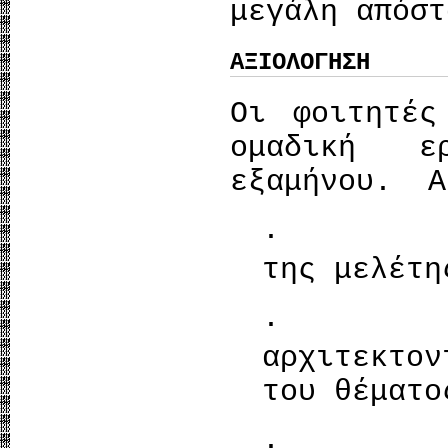
μεγάλη απόστ
ΑΞΙΟΛΟΓΗΣΗ
Οι φοιτητές
ομαδική ε
εξαμήνου. Α
· Η πλη
της μελέτη
· Η α
αρχιτεκτον
του θέματο
· Η αισ