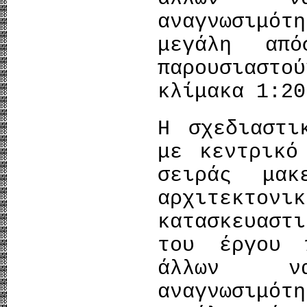
αναγνωσιμότ
μεγάλη απ
παρουσιαστο
κλίμακα 1:20
Η σχεδιαστι
με κεντρικό
σειράς μακ
αρχιτεκτο
κατασκευαστ
του έργου 
άλλων ν
αναγνωσιμότ