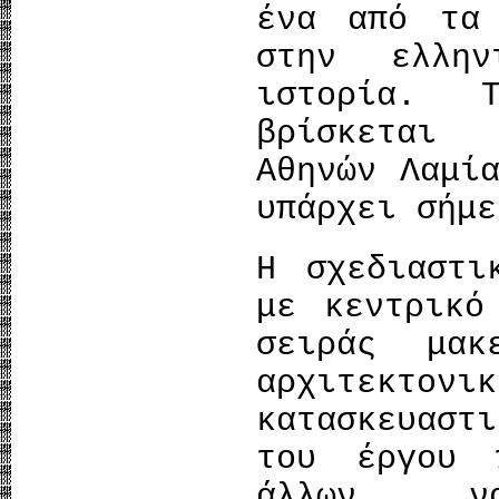
ένα από τα 
στην ελλη
ιστορία. 
βρίσκεται
Αθηνών Λαμί
υπάρχει σήμε
Η σχεδιαστι
με κεντρικό
σειράς μακ
αρχιτεκτο
κατασκευαστ
του έργου 
άλλων ν