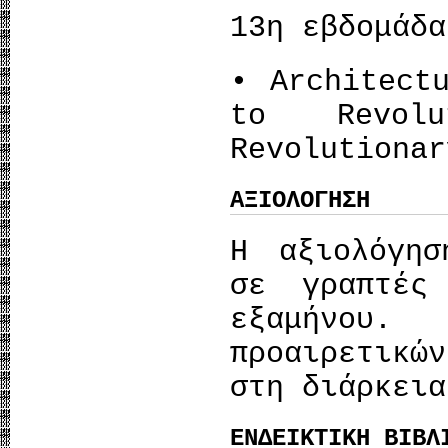
13η εβδομάδα
• Architect
to Revolu
Revolutionar
ΑΞΙΟΛΟΓΗΣΗ
Η αξιολόγησ
σε γραπτές
εξαμήνου.
προαιρετικώ
στη διάρκεια
ΕΝΔΕΙΚΤΙΚΗ ΒΙΒΛ