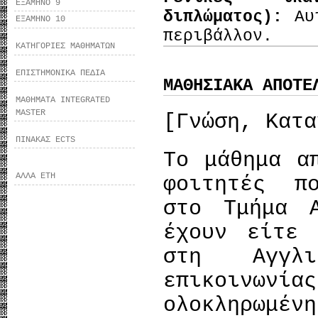
ΕΞΑΜΗΝΟ 9
διπλώματος):
Αυ
ΕΞΑΜΗΝΟ 10
περιβάλλον.
ΚΑΤΗΓΟΡΙΕΣ ΜΑΘΗΜΑΤΩΝ
ΕΠΙΣΤΗΜΟΝΙΚΑ ΠΕΔΙΑ
ΜΑΘΗΣΙΑΚΑ ΑΠΟΤΕ
ΜΑΘΗΜΑΤΑ INTEGRATED
MASTER
[Γνώση, Κατα
ΠΙΝΑΚΑΣ ECTS
Το μάθημα α
ΑΛΛΑ ΕΤΗ
φοιτητές π
στο Τμήμα Α
έχουν είτε 
στη Αγγλ
επικοινων
ολοκληρωμέν