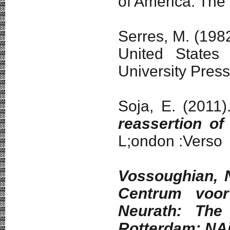
of America: The 
Serres, M. (198
United States
University Press
Soja, E. (2011
reassertion of
L;ondon :Ve
Vossoughian, 
Centrum voor
Neurath: The 
Rotterdam: NAi