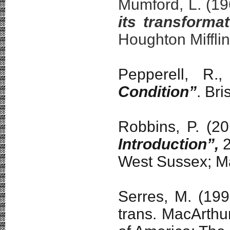
Mumford, L. (1
its transforma
Houghton Mifflin
Pepperell, R.
Condition”
. Bri
Robbins, P. (2
Introduction”,
2
West Sussex; Ma
Serres, M. (19
trans. MacArthu