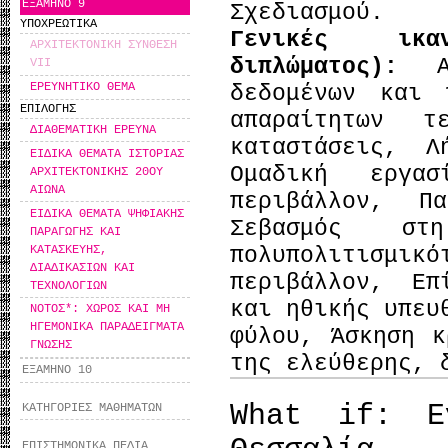
ΕΞΑΜΗΝΟ 9
Σχεδιασμού.
ΥΠΟΧΡΕΩΤΙΚΑ
Γενικές ικα
ΑΡΧΙΤΕΚΤΟΝΙΚΗ ΣΥΝΘΕΣΗ
διπλώματος):
VII
ΕΡΕΥΝΗΤΙΚΟ ΘΕΜΑ
δεδομένων και 
ΕΠΙΛΟΓΗΣ
απαραίτητων τ
ΔΙΑΘΕΜΑΤΙΚΗ ΕΡΕΥΝΑ
καταστάσεις, Λ
ΕΙΔΙΚΑ ΘΕΜΑΤΑ ΙΣΤΟΡΙΑΣ
Ομαδική εργασ
ΑΡΧΙΤΕΚΤΟΝΙΚΗΣ 20ΟΥ
ΑΙΩΝΑ
περιβάλλον, Π
ΕΙΔΙΚΑ ΘΕΜΑΤΑ ΨΗΦΙΑΚΗΣ
Σεβασμός στ
ΠΑΡΑΓΩΓΗΣ ΚΑΙ
ΚΑΤΑΣΚΕΥΗΣ,
πολυπολιτισμ
ΔΙΑΔΙΚΑΣΙΩΝ ΚΑΙ
περιβάλλον, Επ
ΤΕΧΝΟΛΟΓΙΩΝ
και ηθικής υπευ
ΝΟΤΟΣ*: ΧΩΡΟΣ ΚΑΙ ΜΗ
ΗΓΕΜΟΝΙΚΑ ΠΑΡΑΔΕΙΓΜΑΤΑ
φύλου, Άσκηση κ
ΓΝΩΣΗΣ
της ελεύθερης, 
ΕΞΑΜΗΝΟ 10
What if: Ε
ΚΑΤΗΓΟΡΙΕΣ ΜΑΘΗΜΑΤΩΝ
ΕΠΙΣΤΗΜΟΝΙΚΑ ΠΕΔΙΑ