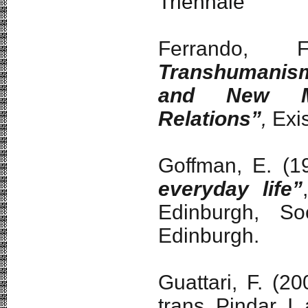
Triennale
Ferrando,
Transhumanism
and New Mat
Relations”
,
Exi
Goffman, E. (
everyday life”
Edinburgh, So
Edinburgh.
Guattari, F. (2
trans. Pindar, I