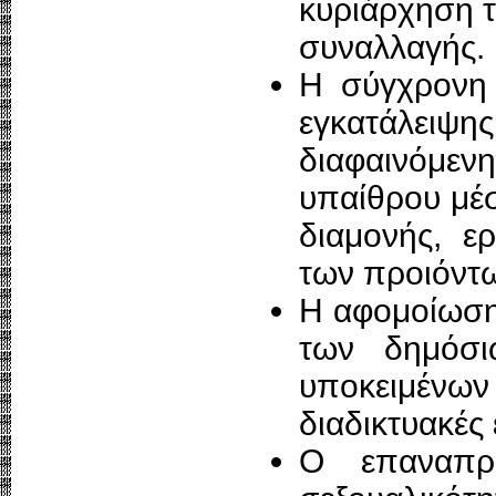
κυριάρχηση 
συναλλαγής.
Η σύγχρονη 
εγκατάλειψη
διαφαινόμεν
υπαίθρου μέ
διαμονής, ε
των προιόντω
Η αφομοίωση
των δημόσι
υποκειμένων
διαδικτυακές 
Ο επαναπρ