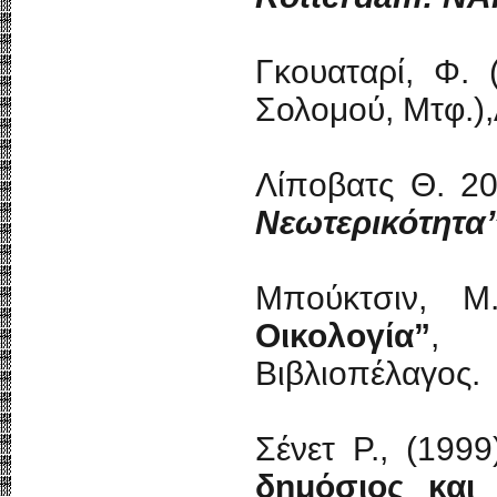
Γκουαταρί, Φ.
Σολομού, Μτφ.),
Λίποβατς Θ. 2
Νεωτερικότητα
Μπούκτσιν, Μ
Οικολογία”
, 
Βιβλιοπέλαγος.
Σένετ Ρ., (1999)
δημόσιος και 