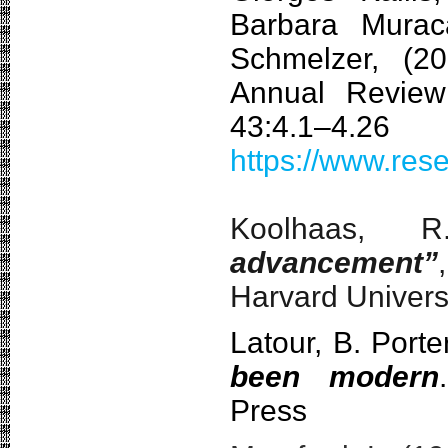
Barbara Murac
Schmelzer, (2
Annual Review
43:4.1–4.26
https://www.re
Koolhaas, 
advancement”
Harvard Univers
Latour, B. Porter
been modern
Press