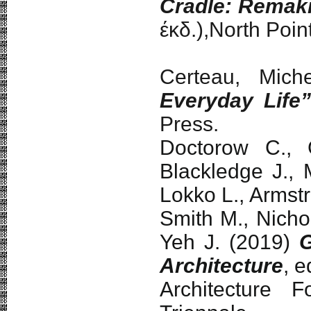
Cradle: Remak
έκδ.),North Poin
Certeau, Mic
Everyday Life
Press.
Doctorow C., 
Blackledge J., 
Lokko L., Armstr
Smith M., Nicho
Yeh J. (2019)
G
Architecture
, e
Architecture F