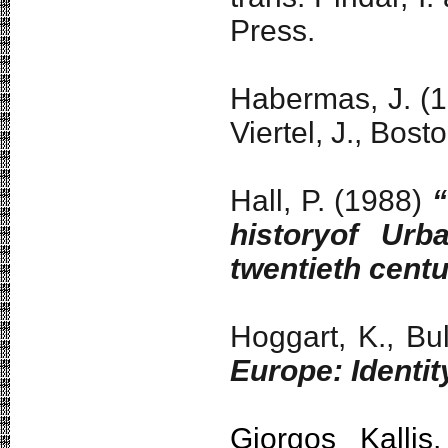
Press.
Habermas, J. (
Viertel, J., Bos
Hall, P. (1988)
“
historyof Urb
twentieth cent
Hoggart, K., Bu
Europe: Identi
Giorgos Kallis