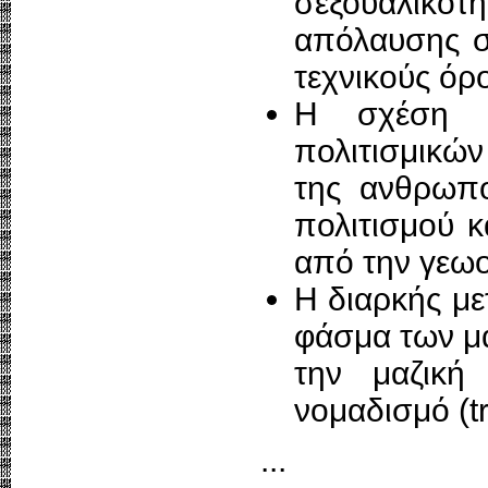
σεξουαλικό
απόλαυσης σ
τεχνικούς όρ
Η σχέση μ
πολιτισμικώ
της ανθρωπο
πολιτισμού κ
από την γεω
Η διαρκής μ
φάσμα των μ
την μαζική
νομαδισμό (t
...