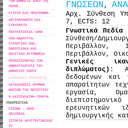
ΤΟΝ ΔΗΜΟΣΙΟ ΧΩΡΟ ΤΗΣ
ΓΝΩΣΕΩΝ
ΑΝΑ
,
ΠΟΛΗΣ.
Αρχ. Σύνθεση Υ
ΚΤΙΡΙΟ ΚΑΙ ΠΡΟΓΡΑΜΜΑ
7, ECTS: 12
ΑΝΤΙΠΑΡΑΘΕΣΗ ΚΑΙ
ΣΥΝΥΠΑΡΞΗ
Γνωστικά Πεδία
ΠΟΛΥΚΑΤΟΙΚΙΑ ΞΑΝΑ
Σύνθεση/Δημι
ΑΠΟ-ΑΝΑΠΤΥΞΗ,
ΣΥΛΛΟΓΙΚΗ ΖΩΗ,
Περιβάλλον, 
ΕΝΕΡΓΕΙΑΚΗ ΚΑΙ
Περιβάλλον, Οικ
ΠΟΛΙΤΙΚΗ ΑΥΤΟΝΟΜΙΑ
Γενικές ικα
ΠΡΟΑΣΠΙΖΟΝΤΑΣ ΤΗΝ
ΑΝΘΕΚΤΙΚΟΤΗΤΑ ΤΟΥ
διπλώματος):
ΔΗΜΟΣΙΟΥ ΧΩΡΟΥ
δεδομένων και 
ΔΥΝΑΜΙΚΕΣ ΠΡΟΣΟΨΕΙΣ
απαραίτητων τεχ
ΚΑΤΟΙΚΗΣΕΙΣ ΕΡΗΜΩΝ
ΝΗΣΙΩΝ ΤΗΣ ΜΕΣΟΓΕΙΟΥ
εργασία, Ομ
Η ΚΑΤΟΙΚΗΣΙΜΗ ΓΕΦΥΡΑ
διεπιστημονι
ΥΠΟΧΡΕΩΤΙΚΑ
ερευνητικών ι
ΕΙΚΟΝΑ - ΗΧΟΣ -
δημιουργικής κα
ΠΟΛΥΜΕΣΑ
ΙΣΤΟΡΙΑ ΑΡΧΙΤΕΚΤΟΝΙΚΗΣ
IV