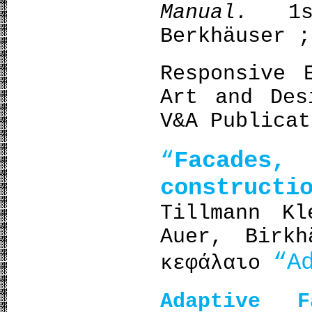
Manual.
1
Berkhäuser ;
Responsive 
Art and Des
V&A Publicat
“
Facade
constructi
Tillmann Kl
Auer, Birk
“A
κεφάλαιο
Adaptive 