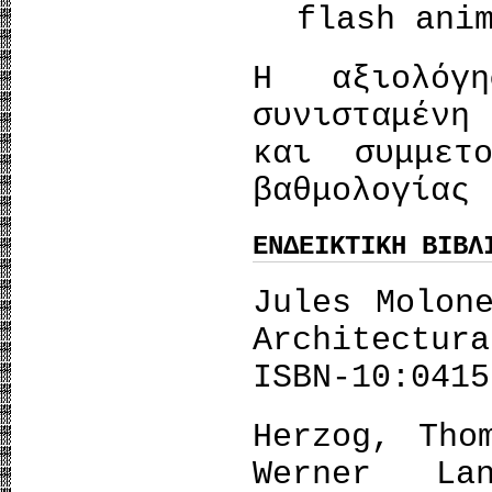
flash ani
Η αξιολόγ
συνισταμένη
και συμμετ
βαθμολογίας 
ΕΝΔΕΙΚΤΙΚΗ ΒΙΒΛ
Jules Molon
Architectur
ISBN-10:0415
Herzog, Tho
Werner L