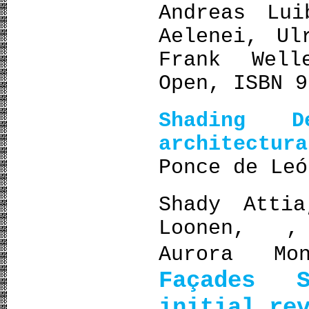
Andreas Lui
Aelenei, Ul
Frank Well
Open, ISBN 9
Shading 
architectur
Ponce de Leó
Shady Att
Loonen, ,
Aurora M
Façades S
initial re