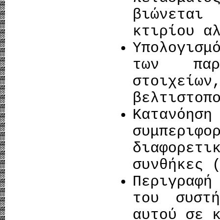
βιώνετα
κτιρίου α
Υπολογισμ
των παρ
στοιχεί
βελτιστοπ
Κατανό
συμπεριφο
διαφορε
συνθήκες 
Περιγραφή
του συστή
αυτού σε 