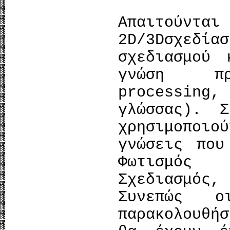
Απαιτού
2D/3Dσχεδί
σχεδιασμού 
γνώση προ
processin
γλώσσας). 
χρησιμοποι
γνώσεις που
Φωτισμός 
Σχεδιασμός,
Συνεπώς ο
παρακολουθή