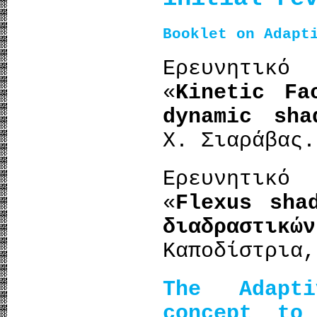
Booklet on Adapt
Ερευνητικό
«
Kinetic Fa
dynamic sha
Χ. Σιαράβας.
Ερευνητικό
«
Flexus sha
διαδραστικώ
Καποδίστρια,
The Adapt
concept to 