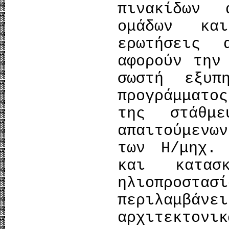
πινακίδων
ομάδων κα
ερωτήσεις 
αφορούν την
σωστή εξυπ
προγράμματο
της στάθμ
απαιτούμενω
των Η/μηχ. 
και κατασ
ηλιοπροστα
περιλαμ
αρχιτεκτον