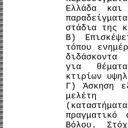
Ελλάδα και
παραδείγματ
στάδια της κ
Β) Επισκέψ
τόπου ενημέ
διδάσκοντα
για θέματ
κτιρίων υψηλ
Γ) Άσκηση ε
μελέτη 
(καταστήμα
πραγματικό 
Βόλου. Στό