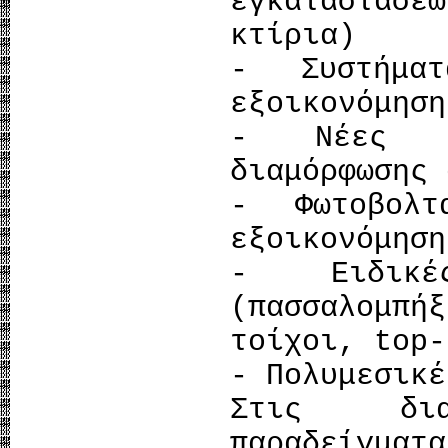
εγκαταστάσε
κτίρια)
- Συστήματ
εξοικονόμηση
- Νέες τ
διαμόρφωσης 
- Φωτοβολτ
εξοικονόμηση
- Ειδικέ
(πασσαλομ
τοίχοι, top-
- Πολυμεσικέ
Στις διαλ
παραδείγμα