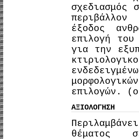
σχεδιασμός 
περιβάλλο
έξοδος ανθ
επιλογή του
για την εξυ
κτιριολογι
ενδεδειγ
μορφολογι
επιλογών. (ο
ΑΞΙΟΛΟΓΗΣΗ
Περιλαμβά
θέματος σ