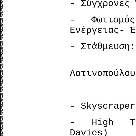
- Σύγχρονες 
- Φωτισμός
Ενέργειας- Έ
- Στάθμευση:
Μ.Χ 
Λατινοπούλου
Δ.ΑΤ
- Skyscraper
- High Te
Davies)