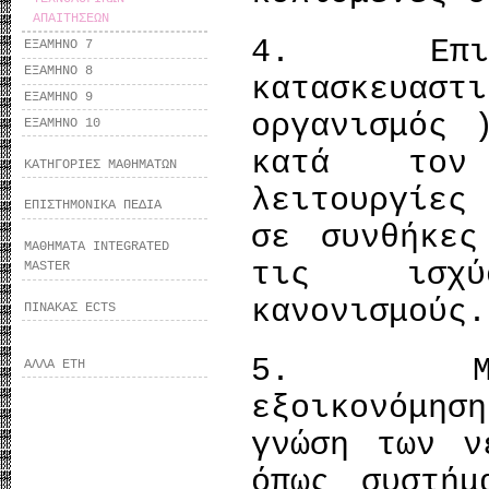
ΑΠΑΙΤΗΣΕΩΝ
4. Επιλέξ
ΕΞΑΜΗΝΟ 7
ΕΞΑΜΗΝΟ 8
κατασκευα
ΕΞΑΜΗΝΟ 9
οργανισμός 
ΕΞΑΜΗΝΟ 10
κατά τον
ΚΑΤΗΓΟΡΙΕΣ ΜΑΘΗΜΑΤΩΝ
λειτουργίε
ΕΠΙΣΤΗΜΟΝΙΚΑ ΠΕΔΙΑ
σε συνθήκες
ΜΑΘΗΜΑΤΑ INTEGRATED
τις ισχύ
MASTER
κανονισμούς.
ΠΙΝΑΚΑΣ ECTS
5. Μελετή
ΑΛΛΑ ΕΤΗ
εξοικονόμη
γνώση των ν
όπως συστήμ