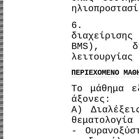
ηλιοπροστασί
6. Μελε
διαχείριση
ΒΜS), δια
λειτουργίας 
ΠΕΡΙΕΧΟΜΕΝΟ ΜΑΘ
Το μάθημα ε
άξονες:
Α) Διαλέξει
θεματολογία
- Ουρανοξύσ