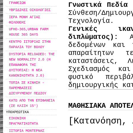
ΓΡΑΦΕΙΩΝ
Γνωστικά Πεδία
ΥΒΡΙΔΙΚΕΣ ΟΙΚΟΛΟΓΙΕΣ
Σύνθεση/Δημιουρ
ΙΕΡΑ ΜΟΝΗ ΑΓΙΑΣ
Τεχνολογία.
ΦΙΛΟΘΕΗΣ
Γενικές ικα
UFHO-365,URBAN FARM
HOUSE 365 DAYS
διπλώματος):
ΚΕΝΤΡΟ ΙΣΤΟΡΙΑΣ ΣΤΗΝ
δεδομένων και 
ΠΑΡΑΛΙΑ ΤΟΥ ΒΟΛΟΥ
απαραίτητων τ
DYSTOPIA RELOADED: THE
καταστάσεις, Λ
NEW NORMALITY 2.0 (Η
ΕΠΑΝΑΦΟΡΑ ΤΗΣ
Σχεδιασμός και
ΔΥΣΤΟΠΙΑΣ: Η ΝΕΑ
φυσικό περιβά
ΚΑΝΟΝΙΚΟΤΗΤΑ 2.0)
ΤΟΠΙΑ ΣΕ ΚΙΝΗΣΗ -
δημιουργικής κα
ΠΑΡΕΜΒΑΣΕΙΣ
ΔΙΕΥΡΥΜΕΝΟΥ ΠΕΔΙΟΥ
ΚΑΤΩ ΑΠΟ ΤΗΝ ΕΠΙΦΑΝΕΙΑ
ΜΑΘΗΣΙΑΚΑ ΑΠΟΤΕ
(ΣΕ ΚΛΙΣΗ 15°)
ΥΠΟΧΡΕΩΤΙΚΑ
[Κατανόηση, 
ΕΙΚΟΝΙΚΗ
ΠΡΑΓΜΑΤΙΚΟΤΗΤΑ
ΙΣΤΟΡΙΑ ΜΟΝΤΕΡΝΑΣ