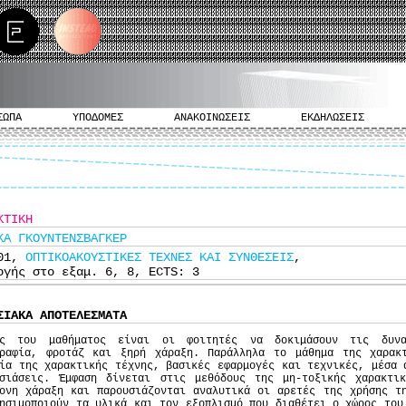
ΣΩΠΑ
ΥΠΟΔΟΜΕΣ
ΑΝΑΚΟΙΝΩΣΕΙΣ
ΕΚΔΗΛΩΣΕΙΣ
ΚΤΙΚΗ
ΚΑ ΓΚΟΥΝΤΕΝΣΒΑΓΚΕΡ
501,
ΟΠΤΙΚΟΑΚΟΥΣΤΙΚΕΣ ΤΕΧΝΕΣ ΚΑΙ ΣΥΝΘΕΣΕΙΣ
,
ογής στο εξαμ. 6, 8, ECTS: 3
ΣΙΑΚΑ ΑΠΟΤΕΛΕΣΜΑΤΑ
ός του μαθήματος είναι οι φοιτητές να δοκιμάσουν τις δυνα
γραφία, φροτάζ και ξηρή χάραξη. Παράλληλα το μάθημα της χαρακ
ία της χαρακτικής τέχνης, βασικές εφαρμογές και τεχνικές, μέσα 
υσιάσεις. Έμφαση δίνεται στις μεθόδους της μη-τοξικής χαρακτι
ονη χάραξη και παρουσιάζονται αναλυτικά οι αρετές της χρήσης τ
ησιμοποιούν τα υλικά και τον εξοπλισμό που διαθέτει ο χώρος του