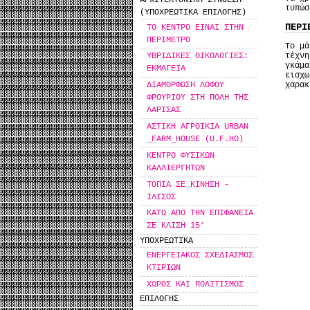
ΑΡΧΙΤΕΚΤΟΝΙΚΗ ΣΥΝΘΕΣΗ
τυπώσ
(ΥΠΟΧΡΕΩΤΙΚΑ ΕΠΙΛΟΓΗΣ)
ΠΕΡΙ
ΤΟ ΚΕΝΤΡΟ ΕΙΝΑΙ ΣΤΗΝ
ΠΕΡΙΜΕΤΡΟ
To μά
τέχνη
ΥΒΡΙΔΙΚΕΣ ΟΙΚΟΛΟΓΙΕΣ:
γκάμ
ΕΚΜΑΓΕΙΑ
εισχ
χαρακ
ΔΙΑΜΟΡΦΩΣΗ ΛΟΦΟΥ
ΦΡΟΥΡΙΟΥ ΣΤΗ ΠΟΛΗ ΤΗΣ
ΛΑΡΙΣΑΣ
ΑΣΤΙΚΗ ΑΓΡΟΙΚΙΑ URBAN
_FARM_HOUSE (U.F.HO)
ΚΕΝΤΡΟ ΦΥΣΙΚΩΝ
ΚΑΛΛΙΕΡΓΗΤΩΝ
ΤΟΠΙΑ ΣΕ ΚΙΝΗΣΗ -
ΙΛΙΣΟΣ
ΚΑΤΩ ΑΠΟ ΤΗΝ ΕΠΙΦΑΝΕΙΑ
ΣΕ ΚΛΙΣΗ 15°
ΥΠΟΧΡΕΩΤΙΚΑ
ΕΝΕΡΓΕΙΑΚΟΣ ΣΧΕΔΙΑΣΜΟΣ
ΚΤΙΡΙΩΝ
ΧΩΡΟΣ ΚΑΙ ΠΟΛΙΤΙΣΜΟΣ
ΕΠΙΛΟΓΗΣ