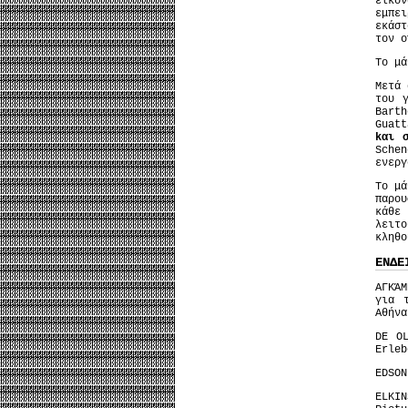
εικόν
εμπει
εκάστ
τον ο
Tο μά
Μετά
του 
Bart
Guat
kαι σ
Sche
ενεργ
Το μ
παρου
κάθε
λειτ
κληθ
ΕΝΔΕ
ΑΓΚΆ
για 
Αθήνα
DE O
Erleb
EDSON
ELKI