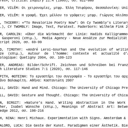
res», Critical Inquiry 21:4 (1995), σσ. 822-860
ER, VILÉM: Οι χειρονομίες, μτφρ. Έλλη Τσιφόρου, Θεσσαλονίκη: Uni
ER, VILÉM: Η γραφή. Έχει μέλλον το γράφειν; μτφρ. Γιώργος Ηλιόπο
, THIERRY: «“To Revalorize Poetry Now”: On Cy Twombly’s Literar
.), CY TWOMBLY: Image, Text, Paratext. Paderborn: Wilhelm Fink 2
ER, CAROLIN: «Über die Wirkmacht der Linie: Hadids Kalligramme
 Gasperoni (επιμ.), Media Agency - Neue Ansätze zur Medialität
cript 2020, σσ. 69-99
LD, TIMOTHY: «André Leroi-Gourhan and the evolution of writi
uze (επιμ.), Autour de l’homme: contexte et actualité d’A
ologique: Quetigny 2004, σσ. 109-123
HER, ANDREAS: Bilder/Schrift. Zeichnen und Schreiben bei Fran
h Literature Studies 7:1 (2020), σσ. 117-​146
ΡΙΤΗ, ΦΩΤΕΙΝΗ: Το εργαστήρι του συγγραφέα - Το εργαστήρι του αρχ
άνο Βαλαωρίτη. Αθήνα: Καστανιώτη 2007
LL, DAVID: Hand and Mind. Chicago: The University of Chicago Pre
LL, DAVID: Gesture and Thought. Chicago: The University of Chica
AN, BIRGIT: »Nature’s Hand. Writing Abstraction in the Work
ther, Isabel Wünsche (επιμ.), Meanings of Abstract Art: Betw
edge 2012, σσ. 198-216
H, NINA: Henri Michaux. Experimentation with Signs. Amsterdam & 
ALORO, LUCA: Die Geste der Kunst. Paradigmen einer Ästhetik. Bie