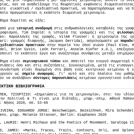
ας σε μια -σημαίνουσα ή μη- υβριδική χειρονομία, άλλοτε το συγ
ρίας, και να αναδείξουμε τις θεωρητικές εκφάνσεις διαμεσικότητας
οτε εικαστική / σχεδιαστική πρακτική, να παρατηρήσουμε και να π
ποίο πραγματώνεται η εκάστοτε διαμεσική χειρονομία.
θημα δομείται ως εξής:
 από μια
ιστορική αναδρομή
στις ανθρωπολογικές καταβολές της γραφ
γραφισμού, Tim Ingold: η ιστορία της γραμμής) και τις
φιλοσοφ
hes: παραλλαγές της γραφής, Vilém Flusser: η χειρονομία της 
tari: γραμμές διαφυγής, Jacques Derrida), ασχολούμαστε με
παραδε
χεδιαστικών πρακτικών
στην πορεία του 20ού αιώνα (Paul Klee, H
ndel, Brion Gysin, León Ferrari, Anselm Kiefer κ.ά.), επεξεργα
οποιεί το εκάστοτε έργο και αναζητούμε συνάφειες μεταξύ επιμέρου
άθημα είναι
σεμιναριακού τύπου
και απαιτεί την ενεργό συμμετοχή τ
σιάσεις όσο και στις συζητήσεις. Συγκεκριμένα, μετά τις εισαγωγι
 συνάντηση είναι δομημένη στη βάση ενός κεντρικού κειμένου ή ε
ουργούν ως
σημείο αναφοράς
. Γι’ αυτό και στο πλαίσιο του μαθή
ούν να αναλάβουν
σύντομες παρουσιάσεις
κειμένων ερευνητικού ενδια
ΙΚΤΙΚΗ ΒΙΒΛΙΟΓΡΑΦΙΑ
ΜΠΕΝ, ΤΖΙΟΡΤΖΙΟ: «Σημειώσεις για τη χειρονομία», στο: του ιδίου
την πολιτική & Τι είναι μια διάταξη;, μτφρ.-επιμ. Αθηνά Παπαν
: Νήσος 2020, σσ. 53-69
LIVEIRA, EDOUARDO JORGE: Beschweigen, Bezeichnen. Mira Schendel
ens. μτφρ. Melanie Strasser, Berlin: diaphanes 2020
, LAURIE: Henri Michaux and the Poetics of Movement. Saratoga (C
NS, JAMES: «Marks, Traces, Traits, Contours, Orli, and Splen