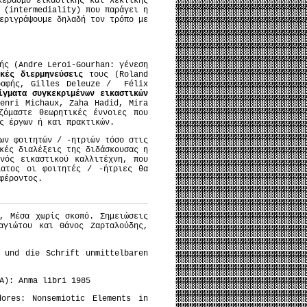
κερασμό εικαστικής και λεκτικής
 (intermediality) που παράγει η
εριγράψουμε δηλαδή τον τρόπο με
ής (Andre Leroi-Gourhan: γένεση
ικές διερμηνεύσεις
τους (Roland
γραφής, Gilles Deleuze / Félix
ίγματα συγκεκριμένων εικαστικών
enri Michaux, Zaha Hadid, Mira
ζόμαστε θεωρητικές έννοιες που
ς έργων ή και πρακτικών.
ων φοιτητών / -ητριών τόσο στις
κές διαλέξεις της διδάσκουσας η
νός εικαστικού καλλιτέχνη, που
ματος οι φοιτητές / -ήτριες θα
φέροντος.
, Μέσα χωρίς σκοπό. Σημειώσεις
αγιώτου και Θάνος Ζαρταλούδης,
 und die Schrift unmittelbaren
A): Anma libri 1985
dores: Nonsemiotic Elements in