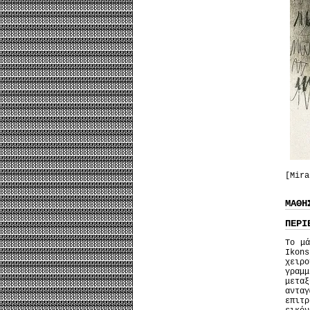
[Mira
ΜΑΘΗ
ΠΕΡΙ
Το μά
Ikons
χειρ
γραμ
μετα
ανταγ
επιτ