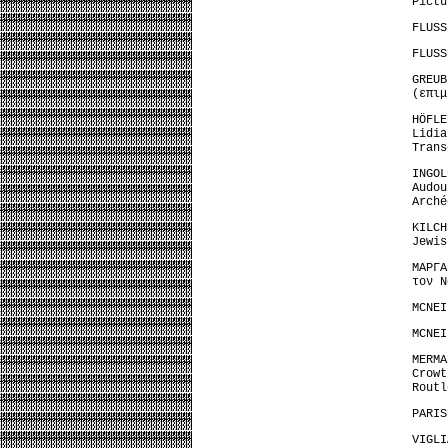
Pictu
FLUSS
FLUSS
GREUB
(επιμ
HÖFL
Lidia
Trans
INGO
Audo
Arché
KILC
Jewis
ΜΑΡΓΑ
τον Ν
MCNEI
MCNEI
MERM
Crow
Routl
PARIS
VIGLI