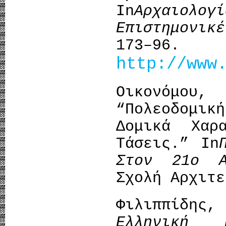
In
Αρχαιολογ
Επιστημονικ
173–9
http://www
Οικονόμο
“Πολεοδομι
Δομικά Χαρ
Τάσεις.” In
Στον 21ο Α
Σχολή Αρχιτε
Φιλιππίδης
Ελληνική 