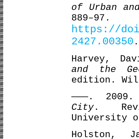
of Urban an
889–97.
https://do
2427.00350
.
Harvey, Da
and the Ge
edition. Wil
———. 2009
City
. Revi
University o
Holston, J