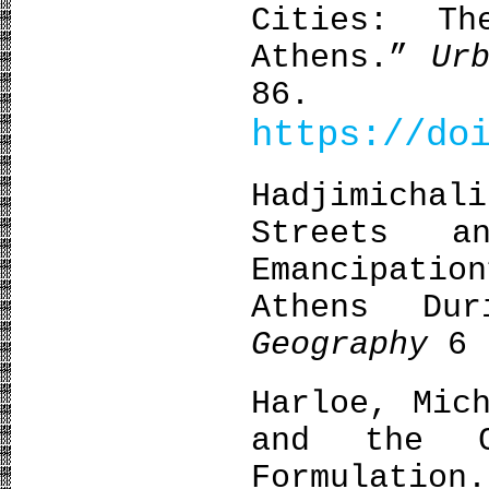
Cities: Th
Athens.”
Ur
86.
https://do
Hadjimicha
Streets a
Emancipatio
Athens Du
Geography
6 
Harloe, Mic
and the C
Formulatio