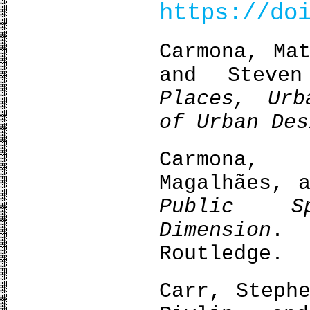
https://do
Carmona, Ma
and Steve
Places, Urb
of Urban Des
Carmona,
Magalhães, 
Public S
Dimension
. 
Routledge.
Carr, Steph