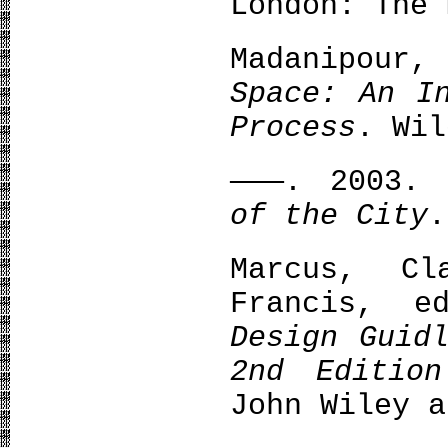
London: The 
Madanipour,
Space: An I
Process
. Wil
———. 2003
of the City
.
Marcus, Cl
Francis, 
Design Guid
2nd Edition
John Wiley a