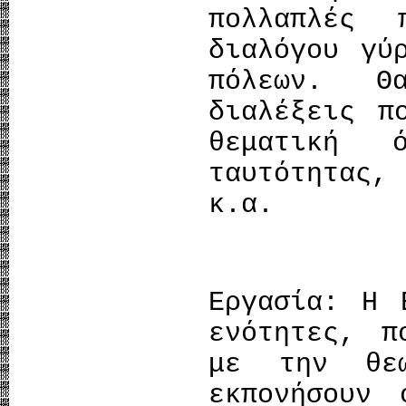
πολλαπλές 
διαλόγου γύ
πόλεων. Θ
διαλέξεις π
θεματική 
ταυτότητας,
κ.α.
Εργασία: Η 
ενότητες, π
με την θε
εκπονήσουν 