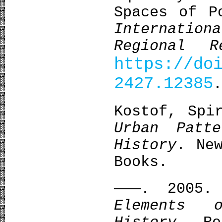
Spaces of P
Internatio
Regional R
https://do
2427.12385
.
Kostof, Spi
Urban Patt
History
. Ne
Books.
———. 2005
Elements 