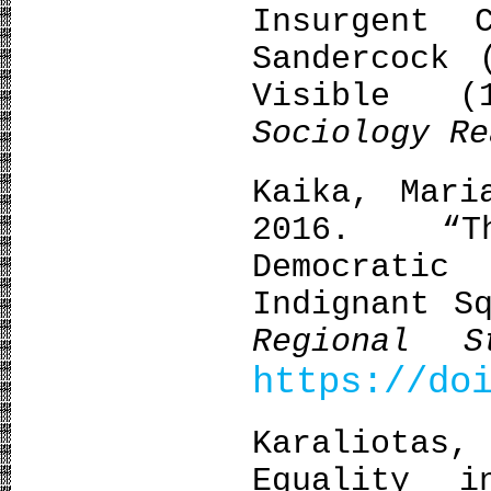
Insurgent 
Sandercock 
Visible 
Sociology Re
Kaika, Mari
2016. “T
Democratic
Indignant S
Regional S
https://do
Karaliotas
Equality i