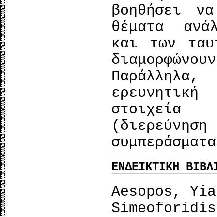
βοηθήσει να
θέματα ανά
και των ταυ
διαμορφών
Παράλληλα,
ερευνητικ
στοιχεία 
(διερεύνησ
συμπεράσματα
ΕΝΔΕΙΚΤΙΚΗ ΒΙΒΛ
Aesopos, Yia
Simeoforidis