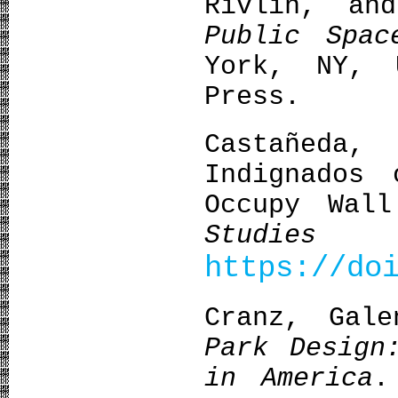
Rivlin, an
Public Spac
York, NY, 
Press.
Castañeda
Indignados
Occupy Wal
Studies
11
https://do
Cranz, Gal
Park Design
in America
.