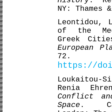
History
. Re
NY: Thames &
Leontidou, 
of the Med
Greek Citie
European Pl
72.
https://do
Loukaitou-
Renia Ehre
Conflict an
Space
. Cam