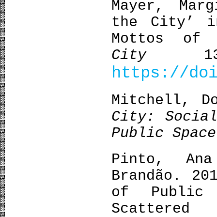
Mayer, Mar
the City’ i
Mottos of 
City
13 
https://do
Mitchell, D
City: Socia
Public Space
Pinto, An
Brandão. 20
of Public
Scattere