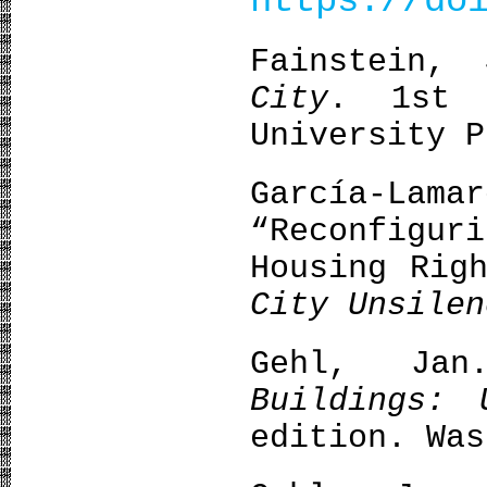
https://do
Fainstein,
City
. 1st 
University P
García-La
“Reconfigu
Housing Rig
City Unsilen
Gehl, Ja
Buildings: 
edition. Was