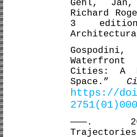
Gehl, Jan
Richard Rog
3 edition
Architectura
Gospodini
Waterfront
Cities: A 
Space.”
C
https://do
2751(01)00
———. 200
Trajectorie