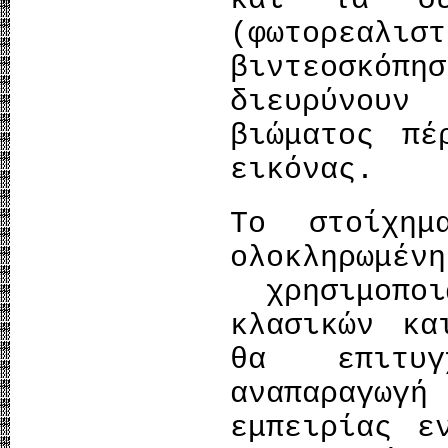
και τα σύ
(φωτορεαλι
βιντεοσκό
διευρύνου
βιώματος πέ
εικόνας.
Το στοίχη
ολοκληρωμέν
χρησιμοποι
κλασικών κα
θα επιτυγ
αναπαραγω
εμπειρίας ε