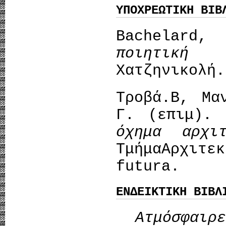
ΥΠΟΧΡΕΩΤΙΚΗ ΒΙΒ
Bachelard
ποιητική
Χατζηνικολή.
Τροβά.B, Μα
Γ. (επιμ).
όχημα αρχιτ
ΤμήμαΑρχι
futura.
ΕΝΔΕΙΚΤΙΚΗ ΒΙΒΛ
Ατμόσφαι