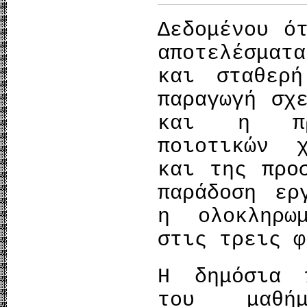
Δεδομένου ό
αποτελέσματ
και σταθερ
παραγωγή σχ
και η προ
ποιοτικών 
και της προ
παράδοση ερ
η ολοκληρω
στις τρεις φ
Η δημόσια 
του μαθή