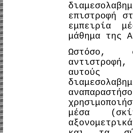
διαμεσολαβη
επιστροφή σ
εμπειρία μ
μάθημα της Α
Ωστόσο, 
αντιστροφή
αυτούς 
διαμεσολαβ
αναπαραστήσ
χρησιμοποιή
μέσα (σκί
αξονομετρικ