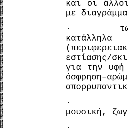
και οι άλλο
με διαγράμμα
· των άλλ
κατάλληλα
(περιφερε
εστίασης/σ
για την υφή
όσφρηση–
απορρυπαντικ
· συναι
μουσική, ζωγ
· αναμνή