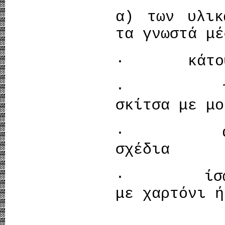
α) των υλικ
τα γνωστά μέ
· κάτοψη,
· τρισδι
σκίτσα με μο
· αξονομ
σχέδια
· ίσως κα
με χαρτόνι ή