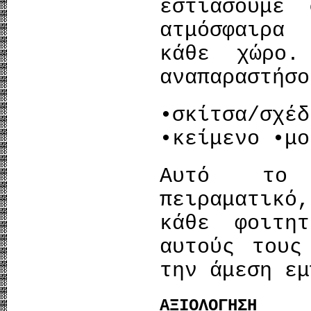
εστιάσουμε
ατμόσφαιρα
κάθε χώρο.
αναπαραστήσο
•σκίτσα/σχ
•κείμενο •μο
Αυτό το 
πειραματικ
κάθε φοιτη
αυτούς τους
την άμεση εμ
ΑΞΙΟΛΟΓΗΣΗ