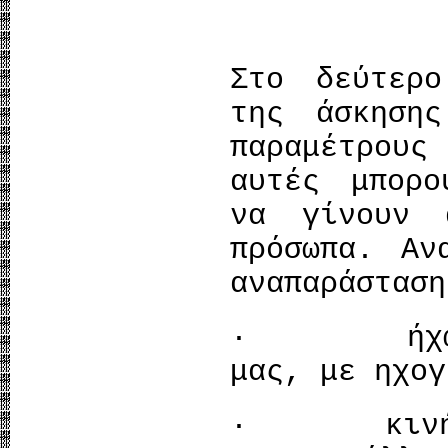
Στο δεύτερ
της άσκηση
παραμέτρους
αυτές μπορο
να γίνουν 
πρόσωπα. Αν
αναπαράσταση
· ήχων (τ
μας, με ηχογ
· κινήσεω