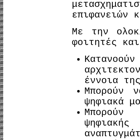
μετασχημ
επιφανειών κ
Με την ολο
φοιτητές και
Κατανοού
αρχιτεκτ
έννοια τη
Μπορούν ν
ψηφιακά μ
Μπορούν 
ψηφιακ
αναπτυγμά