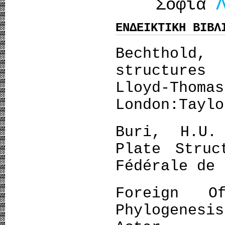
Σοφία
ΕΝΔΕΙΚΤΙΚΗ ΒΙΒΛ
Bechthol
structures
Lloyd-Thom
London:Taylo
Buri, H.U.
Plate Struc
Fédérale de 
Foreign O
Phylogenes