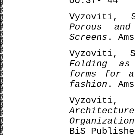
σσ:37- 44
Vyzoviti,
Porous and
Screens
. Ams
Vyzoviti,
Folding as
forms for a
fashion
. Ams
Vyzovi
Architectur
Organizatio
BiS Publishe