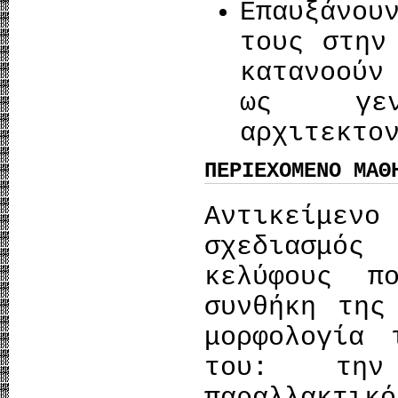
Επαυξάνου
τους στην
κατανοούν
ως γεν
αρχιτεκτο
ΠΕΡΙΕΧΟΜΕΝΟ ΜΑΘ
Αντικείμεν
σχεδιασμό
κελύφους π
συνθήκη της
μορφολογία
του: την
παραλλακτι