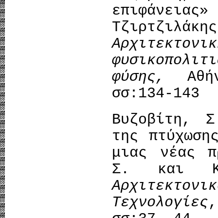
επιφάνεια
Τζιρτζιλάκ
Αρχιτεκτ
φυσικοπολι
φύσης,
Αθήνα
σσ:134-143
Βυζοβίτη, Σ
της πτύχωση
μιας νέας π
Σ. και Κα
Αρχιτεκτονι
Τεχνολογίες