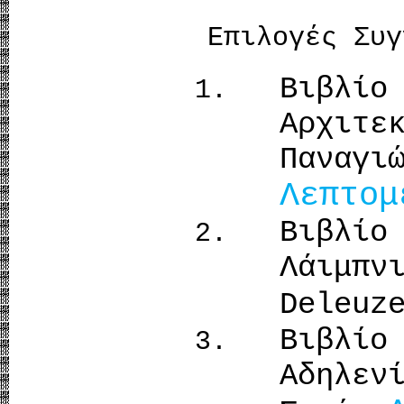
Επιλογές Συγ
Βιβλ
Αρχιτ
Πανα
Λεπτομ
Βιβλίο
Λάιμπν
Deleuz
Βιβλίο
Αδηλε