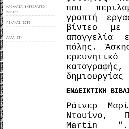
που περιλ
ΜΑΘΗΜΑΤΑ INTEGRATED
MASTER
γραπτή εργ
ΠΙΝΑΚΑΣ ECTS
βίντεο με
απαγγελία 
ΑΛΛΑ ΕΤΗ
πόλης. Άσκη
ερευνητικ
καταγραφής
δημιουργίας 
ΕΝΔΕΙΚΤΙΚΗ ΒΙΒΛ
Ράινερ Μαρ
Ντουίνο, 
Martin ".