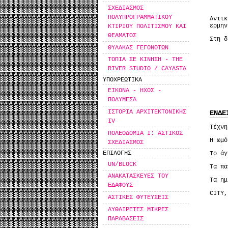
ΣΧΕΔΙΑΣΜΟΣ
ΠΟΛΥΠΡΟΓΡΑΜΜΑΤΙΚΟΥ
Αντι
ερμην
ΚΤΙΡΙΟΥ ΠΟΛΙΤΙΣΜΟΥ ΚΑΙ
ΘΕΑΜΑΤΟΣ
Στη δ
ΘΥΛΑΚΑΣ ΓΕΓΟΝΟΤΩΝ
ΤΟΠΙΑ ΣΕ ΚΙΝΗΣΗ - THE
RIVER STUDIO / CAYASTA
ΥΠΟΧΡΕΩΤΙΚΑ
ΕΙΚΟΝΑ - ΗΧΟΣ -
ΠΟΛΥΜΕΣΑ
ΙΣΤΟΡΙΑ ΑΡΧΙΤΕΚΤΟΝΙΚΗΣ
ΕΝΔΕ
IV
Τέχνη
ΠΟΛΕΟΔΟΜΙΑ Ι: ΑΣΤΙΚΟΣ
Η ωμό
ΣΧΕΔΙΑΣΜΟΣ
ΕΠΙΛΟΓΗΣ
Το άγ
UN/BLOCK
Τα πα
ΑΝΑΚΑΤΑΣΚΕΥΕΣ ΤΟΥ
Τα ημ
ΕΔΑΦΟΥΣ
CITY,
ΑΣΤΙΚΕΣ ΦΥΤΕΥΣΕΙΣ
ΑΥΘΑΙΡΕΤΕΣ ΜΙΚΡΕΣ
ΠΑΡΑΒΑΣΕΙΣ