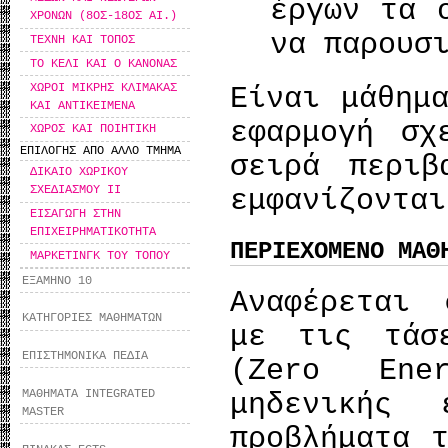
έργων τα 
ΧΡΟΝΩΝ (8ΟΣ-18ΟΣ ΑΙ.)
να παρουσ
ΤΕΧΝΗ ΚΑΙ ΤΟΠΟΣ
ΤΟ ΚΕΛΙ ΚΑΙ Ο ΚΑΝΟΝΑΣ
ΧΩΡΟΙ ΜΙΚΡΗΣ ΚΛΙΜΑΚΑΣ
Είναι μάθημ
ΚΑΙ ΑΝΤΙΚΕΙΜΕΝΑ
εφαρμογή σχ
ΧΩΡΟΣ ΚΑΙ ΠΟΙΗΤΙΚΗ
ΕΠΙΛΟΓΗΣ ΑΠΟ ΑΛΛΟ ΤΜΗΜΑ
σειρά περιβ
ΔΙΚΑΙΟ ΧΩΡΙΚΟΥ
ΣΧΕΔΙΑΣΜΟΥ ΙΙ
εμφανίζονται
ΕΙΣΑΓΩΓΗ ΣΤΗΝ
ΕΠΙΧΕΙΡΗΜΑΤΙΚΟΤΗΤΑ
ΠΕΡΙΕΧΟΜΕΝΟ ΜΑΘ
ΜΑΡΚΕΤΙΝΓΚ ΤΟΥ ΤΟΠΟΥ
ΕΞΑΜΗΝΟ 10
Αναφέρεται 
ΚΑΤΗΓΟΡΙΕΣ ΜΑΘΗΜΑΤΩΝ
με τις τάσ
ΕΠΙΣΤΗΜΟΝΙΚΑ ΠΕΔΙΑ
(Zero Ene
ΜΑΘΗΜΑΤΑ INTEGRATED
μηδενικής
MASTER
προβλήματα 