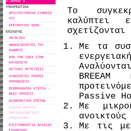
ΕΞΑΜΗΝΟ 9
ΥΠΟΧΡΕΩΤΙΚΑ
Το συγκεκ
ΑΡΧΙΤΕΚΤΟΝΙΚΗ ΣΥΝΘΕΣΗ
καλύπτει 
VII
ΕΡΕΥΝΗΤΙΚΟ ΘΕΜΑ
σχετίζονται 
ΕΠΙΛΟΓΗΣ
UN/BLOCK
Με τα συσ
ΑΝΑΚΑΤΑΣΚΕΥΕΣ ΤΟΥ
ΕΔΑΦΟΥΣ
ενεργεια
ΑΠΟ ΤΗΝ ΙΔΕΑ ΣΤΗΝ
ΚΑΤΑΣΚΕΥΗ
Αναλύοντα
ΑΣΤΙΚΕΣ ΦΥΤΕΥΣΕΙΣ
BREEAM 
ΑΥΘΑΙΡΕΤΕΣ ΜΙΚΡΕΣ
ΠΑΡΑΒΑΣΕΙΣ
προτεινόμ
ΒΙΟΜΗΧΑΝΙΚΑ ΚΤΙΡΙΑ -
Passive H
ΝΕΕΣ ΧΡΗΣΕΙΣ
ΔΙΑΘΕΜΑΤΙΚΗ ΕΡΕΥΝΑ
Με μικρο
ΕΙΔΙΚΑ ΘΕΜΑΤΑ
ΠΕΡΙΒΑΛΛΟΝΤΙΚΟΥ
ανοικτούς
ΣΧΕΔΙΑΣΜΟΥ
Με τις με
ΕΠΙΣΤΗΜΟΛΟΓΙΑ ΑΡΧΑΙΑΣ
ΕΛΛΗΝΙΚΗΣ