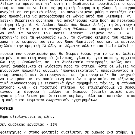
 λέξεων το ορατό και γι’ αυτή τη διαδικασία προσιδιάζει ο όρ
στική κι έπειτα νοείται ως ρητορική άσκηση στη γλαφυρή περιγρα
αναχθεί σε κειμενικό είδος. Το συγκεκριμένο μάθημα εστιάζει στ
μας προσπάθεια να μεταφράσουμε σε λόγια αυτό που βλέπουμε, γι’
χετική θεωρητική συζήτηση, θα ασχοληθούμε κατά βάση με περιγρα
 ποίηση (λ.χ. W. H. Auden:
Musé
e
des
Beaux
Arts
), τη λογοτεχνί
rich von Kleist για το
Μοναχό στη θάλασσα
του Caspar David Frie
ενα από τα
Salons
του Denis Diderot, κείμενα του J. W. 
τεκτονική) και τη φιλοσοφία (λ.χ. το σύντομο κείμενο του Miche
zquez ή τα κείμενά του για τον René Magritte) όσο και με
φαντασ
Αχιλλέα στην Ομηρική
Ιλιάδα
, οι
Αόρατες πόλεις
του Italo Calvino 
 πορεία των συναντήσεών μας θα διερωτηθούμε για το αν οι λέξεις
κριμένη εικαστική αναφορά (πίνακας, γλυπτό, εγκατάσταση, αρχιτε
όλο της μυθοπλασίας σε μια διαδικασία περιγραφής καθώς και
υργεί αναπόφευκτα σε διάσταση προς το οπτικό, ώστε οι λέξεις ν
μιουργούν πολλαπλές δυνάμει ‘πραγματικότητες’, υπερβαίνοντας ή
στική αναφορά και λειτουργώντας ως ‘χειρονομίες’· θα ανιχν
να τον τρόπο με τον οποίο κινητοποιούν τη φαντασία, εστιάζοντας
τική συναναστροφή με εικαστικά έργα αφηρημένης τέχνης, η απόδοσ
τάστασης κ.λπ.· σε πρακτικό επίπεδο, θα επιχειρήσουμε να θέσο
σιώνουν τη διαφορά ή μάλλον το διάκενο (écart) μεταξύ εικό
εργασία μέσω δικών μας λεκτικών κυρίως, αλλά και οπτικών -εικα
- ή ακόμα και ψηφιακών
εκφραστικών
εγχειρημάτων.
ΛΟΓΗΣΗ
θημα αξιολογείται ως εξής:
σει ομαδικής εργασίας - 25%
 φοιτήτριες / στους φοιτητές ανατίθεται σε ομάδες 2-3 ατόμων η 