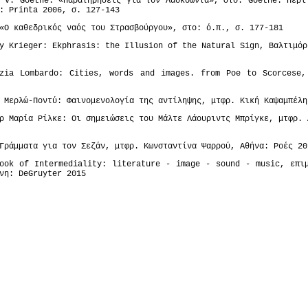
 v. Goethe: «Παρατηρήσεις για τον Λαοκόωντα», στο: Goethe: Περί
: Printa 2006, σ. 127-143
«Ο καθεδρικός ναός του Στρασβούργου», στο: ό.π., σ. 177-181
y Krieger: Ekphrasis: the Illusion of the Natural Sign, Βαλτιμόρ
izia Lombardo: Cities, words and images. from Poe to Scorcese,
 Μερλώ-Ποντύ: Φαινομενολογία της αντίληψης, μτφρ. Κική Καψαμπέλη
ρ Μαρία Ρίλκε: Οι σημειώσεις του Μάλτε Λάουριντς Μπρίγκε, μτφρ. 
Γράμματα για τον Σεζάν, μτφρ. Κωνσταντίνα Ψαρρού, Αθήνα: Ροές 20
ook of Intermediality: literature - image - sound - music, επι
νη: DeGruyter 2015