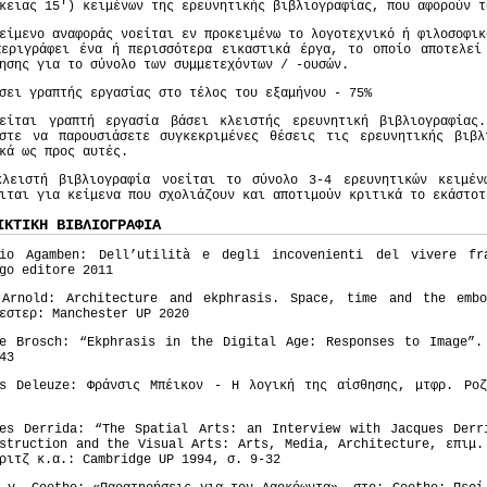
κειας 15') κειμένων της ερευνητικής βιβλιογραφίας, που αφορούν τ
είμενο αναφοράς νοείται εν προκειμένω το λογοτεχνικό ή φιλοσοφικ
περιγράφει ένα ή περισσότερα εικαστικά έργα, το οποίο αποτελε
ησης για το σύνολο των συμμετεχόντων / -ουσών.
σει γραπτής εργασίας στο τέλος του εξαμήνου - 75%
νείται γραπτή εργασία βάσει κλειστής ερευνητική βιβλιογραφίας
ίστε να παρουσιάσετε συγκεκριμένες θέσεις τις ερευνητικής βιβλ
κά ως προς αυτές.
κλειστή βιβλιογραφία νοείται το σύνολο 3-4 ερευνητικών κειμέ
ιται για κείμενα που σχολιάζουν και αποτιμούν κριτικά το εκάστο
ΙΚΤΙΚΗ ΒΙΒΛΙΟΓΡΑΦΙΑ
gio Agamben: Dell’utilità e degli incovenienti del vivere fr
go editore 2011
 Arnold: Architecture and ekphrasis. Space, time and the emb
εστερ: Manchester UP 2020
te Brosch: “Ekphrasis in the Digital Age: Responses to Image”.
43
es Deleuze: Φράνσις Μπέικον - Η λογική της αίσθησης, μτφρ. Ροζ
ues Derrida: “The Spatial Arts: an Interview with Jacques Derr
struction and the Visual Arts: Arts, Media, Architecture, επιμ.
ριτζ κ.α.: Cambridge UP 1994, σ. 9-32