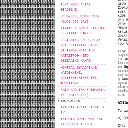
μέσω
ΙΕΡΑ ΜΟΝΗ ΑΓΙΑΣ
Σοφι
ΦΙΛΟΘΕΗΣ
έχει 
κάθε 
UFHO-365,URBAN FARM
στη σ
HOUSE 365 DAYS
στην
Hein
ΣΤΑΤΙΚΕΣ ΔΟΜΕΣ ΓΙΑ ΜΙΑ
κείμ
ΕΚ-ΣΤΑΤΙΚΗ ΦΥΣΗ
αρχι
Velá
DESIGNING EMERGENCY:
του 
MΕΤΕΓΚΑΤΑΣΤΑΣΗ ΤΩΝ
ΟΙΚΙΣΜΩΝ ΜΕΤΑ ΤΗΝ
Στην
συγκε
ΚΑΤΑΣΤΡΟΦΗ ΣΤΟ
το ρ
ΘΕΣΣΑΛΙΚΟ ΚΑΜΠΟ
λειτο
να δη
ΜΟΝΤΕΛΑ ΣΥΛΛΟΓΙΚΗΣ
εικα
ΚΑΤΟΙΚΗΣΗΣ:
κείμε
ΑΡΧΙΤΕΚΤΟΝΙΚΕΣ ΤΗΣ
η λεκ
ΦΡΟΝΤΙΔΑΣ
εγκα
πλαι
ΚΑΤΩ ΑΠΟ ΤΗΝ ΕΠΙΦΑΝΕΙΑ
επεξ
(ΣΕ ΚΛΙΣΗ 15°)
κ.ά.
ΥΠΟΧΡΕΩΤΙΚΑ
ΑΞΙΟ
ΙΣΤΟΡΙΑ ΑΡΧΙΤΕΚΤΟΝΙΚΗΣ
Το μά
IV
α) βά
ΙΣΤΟΡΙΑ ΜΟΝΤΕΡΝΑΣ ΚΑΙ
ΣΥΓΧΡΟΝΗΣ ΤΕΧΝΗΣ
Στις