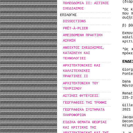
(διάρ
ΠΟΛΕΟΔΟΜΙΑ ΙΙ: ΑΣΤΙΚΟΣ
ΣΧΕΔΙΑΣΜΟΣ
*Ως κ
που 
ΕΠΙΛΟΓΗΣ
συζήτ
DISSECTIONS
β) βά
PRÊT-À-PLIER
Εκπο
ΑΜΕΙΒΟΜΕΝΗ ΠΡΑΚΤΙΚΗ
καλε
ΑΣΚΗΣΗ
κριτι
ΑΝΟΙΧΤΟΣ ΣΧΕΔΙΑΣΜΟΣ,
*Ως 
ΚΑΤΑΣΚΕΥΗ ΚΑΙ
πρόκε
ΤΕΧΝΟΛΟΓΙΕΣ
ΕΝΔΕ
ΑΡΧΙΤΕΚΤΟΝΙΚΕΣ ΚΑΙ
Gior
ΚΑΛΛΙΤΕΧΝΙΚΕΣ
Fonte
ΠΡΑΚΤΙΚΕΣ ΙΙ
Dana
ΑΡΧΙΤΕΚΤΟΝΙΚΗ ΤΟΥ
Μάντσ
ΤΟΥΡΙΣΜΟΥ
Rena
ΑΣΤΙΚΕΣ ΦΥΤΕΥΣΕΙΣ
225-2
ΓΕΩΓΡΑΦΙΕΣ ΤΗΣ ΤΡΟΦΗΣ
Gill
2021
ΓΕΩΓΡΑΦΙΚΑ ΣΥΣΤΗΜΑΤΑ
ΠΛΗΡΟΦΟΡΙΩΝ
Jacq
Decon
ΕΙΔΙΚΑ ΘΕΜΑΤΑ ΘΕΩΡΙΑΣ
Κέιμπ
ΚΑΙ ΚΡΙΤΙΚΗΣ ΤΗΣ
ΑΡΧΙΤΕΚΤΟΝΙΚΗΣ ΚΑΙ ΤΗΣ