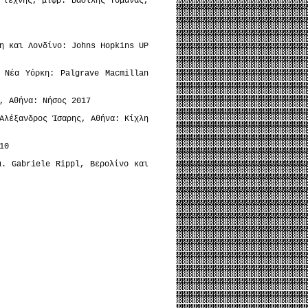
 τέχνης, μτφρ. Βασίλης Τομανάς,
η και Λονδίνο: Johns Hopkins UP
 Νέα Υόρκη: Palgrave Macmillan
, Αθήνα: Νήσος 2017
Αλέξανδρος Ίσαρης, Αθήνα: Κίχλη
10
μ. Gabriele Rippl, Βερολίνο και