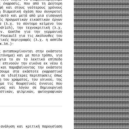
ος
έκφρασις
, που από τη Δεύτερη
φή και στους νεότερους χρόνους
η διαμεσική σχέση που συγκροτεί
 αυτό και μετά από μια εισαγωγή
φές
πραγματικών
εικαστικών έργων
α (λ.χ. το σύντομο κείμενο του
drich), την τεχνοκριτική (λ.χ.
v. Goethe για την γερμανική
l Foucault για τις
Ακόλουθες
του
τικές
περιγραφές (λ.χ. η ασπίδα
κ.λπ.)·
 ανταποκρίνονται στην εκάστοτε
κτόνημα) και με ποιο τρόπο, για
 για το αν το λεκτικό επίπεδο
α επινοούν την εικόνα εκ νέου ή
 και παραβαίνοντας την εκάστοτε
εύσουμε στα εκάστοτε
εκφραστικά
 σε ιδιαίτερες περιπτώσεις όπως
η του χρώματος, του υλικού, της
υμε τις θεωρητικές έννοιες που
νας και λόγου σε δημιουργική
στικών, φιλμικών, φωτογραφικών
ανάλυση και κριτική παρουσίαση