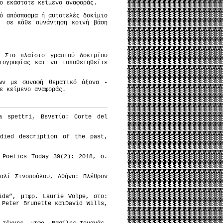
ο εκάστοτε κείμενο αναφοράς.
ό απόσπασμα ή αυτοτελές δοκίμιο
ί σε κάθε συνάντηση κοινή βάση
. Στο πλαίσιο γραπτού δοκιμίου
ιογραφίας και να τοποθετηθείτε
νων με συναφή θεματικό άξονα -
τε κείμενο αναφοράς.
a spettri, Βενετία: Corte del
odied description of the past,
 Poetics Today 39(2): 2018, σ.
αλί Σινοπούλου, Αθήνα: Πλέθρον
ida”, μτφρ. Laurie Volpe, στο:
 Peter Brunette καιDavid Wills,