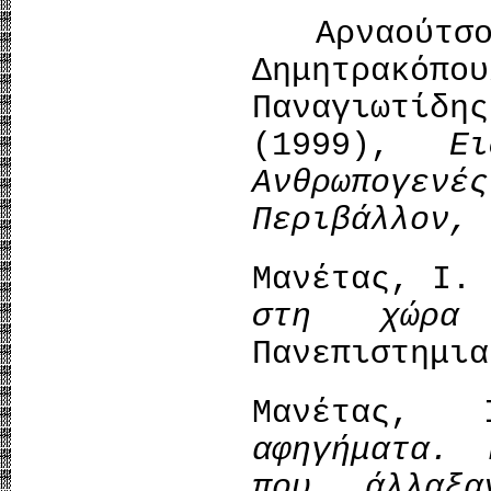
Αρναούτσο
Δημητρακόπ
Παναγιωτίδη
(1999),
Ε
Ανθρωπογεν
Περιβάλλον,
Mανέτας, Ι.
στη χώρ
Πανεπιστημια
Μανέτας
αφηγήματα.
που άλλα