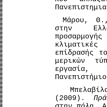
Πανεπιστημια
Μάρου, Θ.,
στην Ελλ
προσαρμογή
κλιματικές
επίδρασής τ
μερικών τύ
εργασία
Πανεπιστήμιο
Μπελαβίλ
(2009).
Πρ
στην πόλη
, Α