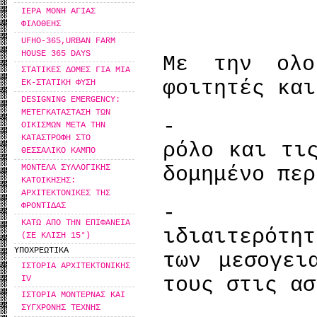
ΙΕΡΑ ΜΟΝΗ ΑΓΙΑΣ
ΦΙΛΟΘΕΗΣ
UFHO-365,URBAN FARM
HOUSE 365 DAYS
Με την ολο
ΣΤΑΤΙΚΕΣ ΔΟΜΕΣ ΓΙΑ ΜΙΑ
φοιτητές και
ΕΚ-ΣΤΑΤΙΚΗ ΦΥΣΗ
DESIGNING EMERGENCY:
MΕΤΕΓΚΑΤΑΣΤΑΣΗ ΤΩΝ
- Θα 
ΟΙΚΙΣΜΩΝ ΜΕΤΑ ΤΗΝ
ΚΑΤΑΣΤΡΟΦΗ ΣΤΟ
ρόλο και τι
ΘΕΣΣΑΛΙΚΟ ΚΑΜΠΟ
ΜΟΝΤΕΛΑ ΣΥΛΛΟΓΙΚΗΣ
δομημένο περ
ΚΑΤΟΙΚΗΣΗΣ:
ΑΡΧΙΤΕΚΤΟΝΙΚΕΣ ΤΗΣ
ΦΡΟΝΤΙΔΑΣ
- Θα 
ΚΑΤΩ ΑΠΟ ΤΗΝ ΕΠΙΦΑΝΕΙΑ
ιδιαιτερότη
(ΣΕ ΚΛΙΣΗ 15°)
ΥΠΟΧΡΕΩΤΙΚΑ
των μεσογει
ΙΣΤΟΡΙΑ ΑΡΧΙΤΕΚΤΟΝΙΚΗΣ
τους στις ασ
IV
ΙΣΤΟΡΙΑ ΜΟΝΤΕΡΝΑΣ ΚΑΙ
ΣΥΓΧΡΟΝΗΣ ΤΕΧΝΗΣ