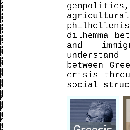
geopolitics
agricul
philhellen
dilhemma be
and immi
understan
between Gre
crisis thro
social stru