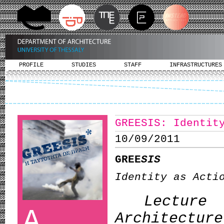
PROFILE
STUDIES
STAFF
INFRASTRUCTURES
GREESIS: Identit
10/09/2011
GREE
SIS
Identity as Acti
Lecture
A
Architectur