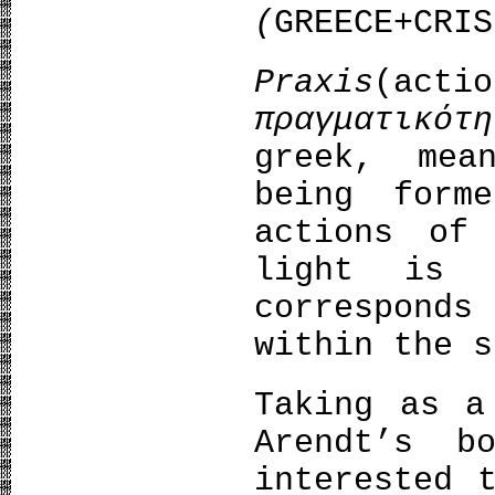
(
GREECE+CRIS
Praxis
(acti
πραγματικότη
greek, mea
being form
actions of
light is 
correspond
within the s
Taking as a
Arendt’s b
interested 