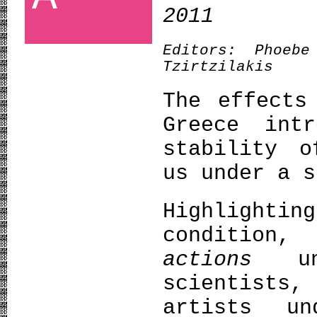
2011
Editors:
Phoebe
Tzirtzilakis
The effects
Greece int
stability o
us under a s
Highlighti
condition
actions
u
scientists
artists u