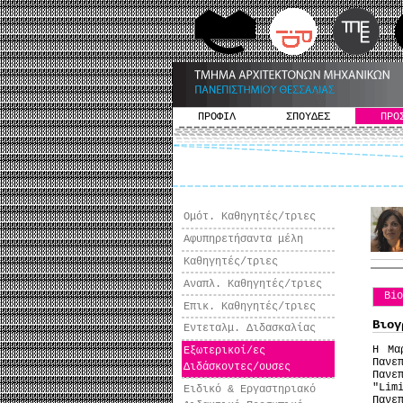
ΠΡΟΦΙΛ
ΣΠΟΥΔΕΣ
ΠΡΟ
Ομότ. Καθηγητές/τριες
Αφυπηρετήσαντα μέλη
Καθηγητές/τριες
Αναπλ. Καθηγητές/τριες
Bi
Επικ. Καθηγητές/τριες
Βιογ
Εντεταλμ. Διδασκαλίας
H Μα
Εξωτερικοί/ες
Πανε
Διδάσκοντες/ουσες
Πανε
"Lim
Ειδικό & Εργαστηριακό
Πανε