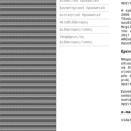
Διδακτικό Προσωπικό
αρχι
Εργαστηριακό Προσωπικό
Η ερ
2009
Διοικητικό Προσωπικό
Τήνο
Μεταδιδάκτορες
Λονδ
Mcgi
Διδάκτορες/ισσες
του 
2017
Υποψήφιοι/ες
Αθήν
Διδάκτορες/ισσες
Πανε
Ερευ
Μπορ
επικ
να δ
είνα
μου 
μιας
αρχι
Εργα
εκπα
ουσι
αρχι
e-ma
vida