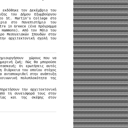
 εκδόθηκε τον Δεκέμβριο του
υξης του Δήμου Εξωμβούργου
το St. Martin's College στο
τρια στο Πανεπιστήμιο του
tre in Greece (ένα πρόγραμμα
 Hammons). Από τον Μάιο του
ρο Μεσογειακών Σπουδών στην
την αρχιτεκτονική σχολή του
δημιουργήσουν χώρους που να
ημερινή ζωή; Πώς θα μπορούσε
τασκευή; Οι ερωτήσεις αυτές
η διάρκεια του οποίου στόχος
α ανταποκριθεί στην ανάπτυξη
ινωνική πολυπλοκότητα της
πηρετήσουν την αρχιτεκτονική
από τη συνεισφορά τους στην
ασίας και της σκέψης στον