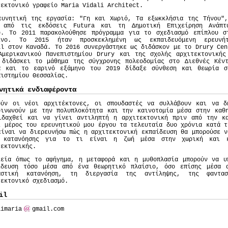
τεκτονικό γραφείο Maria Vidali Architect.
ευνητική της εργασία: "Γη και Χωριό, Τα εξωκκλήσια της Τήνου",
 από τις εκδόσεις Futura και τη Δημοτική Επιχείρηση Ανάπτ
υ. To 2011 παρακολούθησε πρόγραμμα για το σχεδιασμό επίπλου σ
ίνο. To 2015 ήταν προσκεκλημένη ως εκπαιδευόμενη ερευνή
ll στον Καναδά. To 2016 συνεργάστηκε ως διδάσκον με το Drury Cen
Αμερικανικού Πανεπιστημίου Drury και της σχολής αρχιτεκτονικής
 διδάσκει το μάθημα της σύγχρονης πολεοδομίας στο Διεθνές Κέντ
α και το εαρινό εξάμηνο του 2019 δίδαξε σύνθεση και θεωρία σ
πιστημίου Θεσσαλίας.
νητικά ενδιαφέροντα
ούν οι νέοι αρχιτέκτονες, οι σπουδαστές να συλλάβουν και να 
οινωνούν με την πολυπλοκότητα και την καινοτομία μέσα στην καθ
ιδαχθεί και να γίνει αντιληπτή η αρχιτεκτονική πριν από την κα
ι μέρος του ερευνητικού μου έργου τα τελευταία δυο χρόνια κατά τ
είναι να διερευνήσω πώς η αρχιτεκτονική εκπαίδευση θα μπορούσε ν
 κατανόησης για το τι είναι η ζωή μέσα στην χωρική και κο
τεκτονικής.
λεία όπως το αφήγημα, η μεταφορά και η μυθοπλασία μπορούν να υ
ίδευση τόσο μέσα από ένα θεωρητικό πλαίσιο, όσο επίσης μέσα 
αστική κατανόηση, τη διεργασία της αντίληψης, της φαντ
τεκτονικό σχεδιασμό.
il
limaria
gmail.com